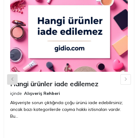
Hangi ürünler iade edilemez
G
n
içinde
Alışveriş Rehberi
iç
Alışverişte sorun çıktığında çoğu ürünü iade edebilirsiniz;
ancak bazı kategorilerde cayma hakkı istisnaları vardır.
İ
Bu...
ür
bir