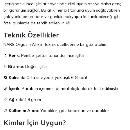
İçeriğindeki ince ışıltılar sayesinde cildi aydınlatır ve daha genç
bir görünüm sağlar. Bu allık, her cilt tonuna uyum sağlayabilen
çok yönlü bir üründür ve günlük makyajda kullanılabileceği gibi,
özel günlerde de tercih edilebilir. 🎨
Teknik Özellikler
NARS Orgasm Allık'ın teknik özelliklerine bir göz atalım:
💄
Renk:
Pembe-şeftali tonunda, ince ışıltılı
✨
Bitirme:
Doğal, ışıltılı
🔄
Kalıcılık:
Orta seviyede, yaklaşık 6-8 saat
🌿
İçerik:
Paraben içermez, dermatolojik olarak test edilmiştir
📏
Ağırlık:
4.8 gram
🎨
Kullanım Alanı:
Yanaklar, göz kapakları ve dudaklar
Kimler İçin Uygun?