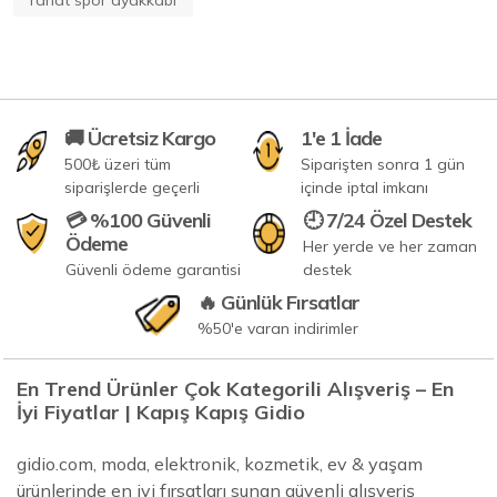
rahat spor ayakkabı
🚚 Ücretsiz Kargo
1'e 1 İade
500₺ üzeri tüm
Siparişten sonra 1 gün
siparişlerde geçerli
içinde iptal imkanı
💳 %100 Güvenli
🕘 7/24 Özel Destek
Ödeme
Her yerde ve her zaman
Güvenli ödeme garantisi
destek
🔥 Günlük Fırsatlar
%50'e varan indirimler
En Trend Ürünler Çok Kategorili Alışveriş – En
İyi Fiyatlar | Kapış Kapış Gidio
gidio.com, moda, elektronik, kozmetik, ev & yaşam
ürünlerinde en iyi fırsatları sunan güvenli alışveriş