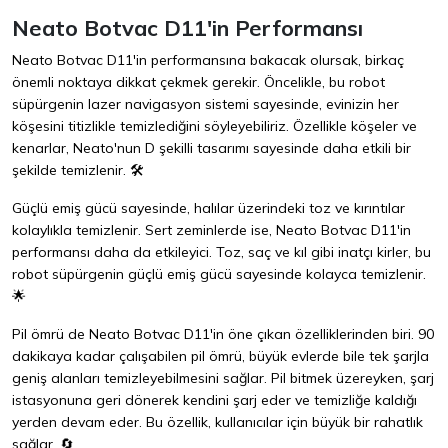
Neato Botvac D11'in Performansı
Neato Botvac D11'in performansına bakacak olursak, birkaç
önemli noktaya dikkat çekmek gerekir. Öncelikle, bu robot
süpürgenin lazer navigasyon sistemi sayesinde, evinizin her
köşesini titizlikle temizlediğini söyleyebiliriz. Özellikle köşeler ve
kenarlar, Neato'nun D şekilli tasarımı sayesinde daha etkili bir
şekilde temizlenir. 🛠️
Güçlü emiş gücü sayesinde, halılar üzerindeki toz ve kırıntılar
kolaylıkla temizlenir. Sert zeminlerde ise, Neato Botvac D11'in
performansı daha da etkileyici. Toz, saç ve kıl gibi inatçı kirler, bu
robot süpürgenin güçlü emiş gücü sayesinde kolayca temizlenir.
🌟
Pil ömrü de Neato Botvac D11'in öne çıkan özelliklerinden biri. 90
dakikaya kadar çalışabilen pil ömrü, büyük evlerde bile tek şarjla
geniş alanları temizleyebilmesini sağlar. Pil bitmek üzereyken, şarj
istasyonuna geri dönerek kendini şarj eder ve temizliğe kaldığı
yerden devam eder. Bu özellik, kullanıcılar için büyük bir rahatlık
sağlar. 🔄