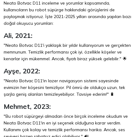
Neato Botvac D11 inceleme ve yorumlar kapsamında,
kullanıcıların bu robot süpürge hakkındaki görüşlerini de
paylaşmak istiyoruz. İşte 2021-2025 yılları arasında yapılan bazı
doğal okuyucu yorumları:
Ali, 2021:
"Neato Botvac D11'i yaklaşık bir yıldır kullanıyorum ve gerçekten
memnunum. Temizlik performansı çok iyi, özellikle köşeler ve
kenarlar için mükemmel. Ancak, fiyatı biraz yüksek gelebilir." 🌟
Ayşe, 2022:
"Neato Botvac D11'in lazer navigasyon sistemi sayesinde
evimizin her köşesini temizliyor. Pil ömrü de oldukça uzun, tek
şarjla geniş alanları temizleyebiliyor. Tavsiye ederim!" 🔋
Mehmet, 2023:
"Bu robot süpürgeyi almadan önce birçok inceleme okudum ve
Neato Botvac D11'in en iyi seçenek olduğuna karar verdim.
Kullanımı çok kolay ve temizlik performansı harika. Ancak, ses
seviyesi bazen rahatsız edici olabiliyor." 🔊