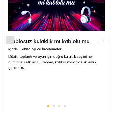
Kablosuz kulaklık mı kablolu mu
L
içinde
Teknoloji ve İncelemeler
iç
Müzik, toplantı ve oyun için doğru kulaklık seçimi her
Ye
gününüzü etkiler. Bu rehber, kablosuz–kablolu ikilemini
ya
gerçek ku...