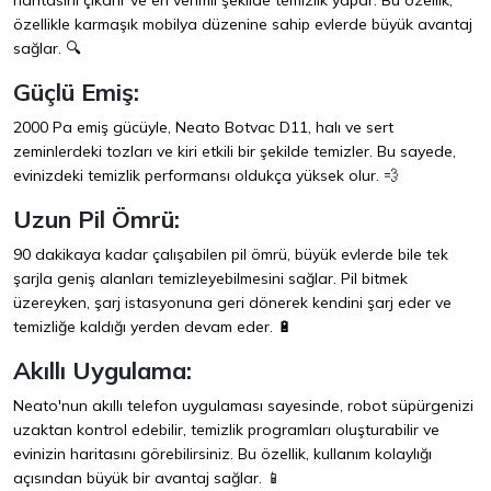
haritasını çıkarır ve en verimli şekilde temizlik yapar. Bu özellik,
özellikle karmaşık mobilya düzenine sahip evlerde büyük avantaj
sağlar. 🔍
Güçlü Emiş:
2000 Pa emiş gücüyle, Neato Botvac D11, halı ve sert
zeminlerdeki tozları ve kiri etkili bir şekilde temizler. Bu sayede,
evinizdeki temizlik performansı oldukça yüksek olur. 💨
Uzun Pil Ömrü:
90 dakikaya kadar çalışabilen pil ömrü, büyük evlerde bile tek
şarjla geniş alanları temizleyebilmesini sağlar. Pil bitmek
üzereyken, şarj istasyonuna geri dönerek kendini şarj eder ve
temizliğe kaldığı yerden devam eder. 🔋
Akıllı Uygulama:
Neato'nun akıllı telefon uygulaması sayesinde, robot süpürgenizi
uzaktan kontrol edebilir, temizlik programları oluşturabilir ve
evinizin haritasını görebilirsiniz. Bu özellik, kullanım kolaylığı
açısından büyük bir avantaj sağlar. 📱