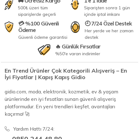
🚚 Ücretsiz Kargo
1'e 1 İade
500₺ üzeri tüm
Siparişten sonra 1 gün
siparişlerde geçerli
içinde iptal imkanı
💳 %100 Güvenli
🕘 7/24 Özel Destek
Ödeme
Her yerde ve her zaman
Güvenli ödeme garantisi
destek
🔥 Günlük Fırsatlar
%50'e varan indirimler
En Trend Ürünler Çok Kategorili Alışveriş – En
İyi Fiyatlar | Kapış Kapış Gidio
gidio.com, moda, elektronik, kozmetik, ev & yaşam
ürünlerinde en iyi fırsatları sunan güvenli alışveriş
platformudur. En yeni trendleri keşfet, avantajları
kaçırma! 🚀
Yardım Hattı 7/24:
0850 244 48 80