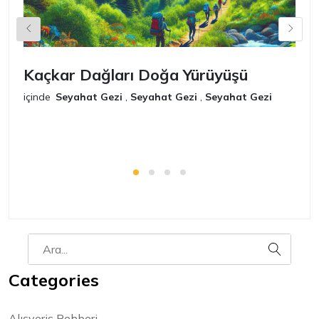
Kaçkar Dağları Doğa Yürüyüşü
K
içinde
Seyahat Gezi
,
Seyahat Gezi
,
Seyahat Gezi
iç
Categories
Alışveriş Rehberi