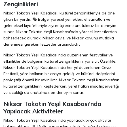
Zenginlikleri
Niksar Tokatın Yeşil Kasabası, kültürel zenginlikleriyle de öne
çıkan bir yerdir. 🎭 Bölge, yöresel yemekleri, el sanatları ve
geleneksel kıyafetleriyle ziyaretçilerine unutulmaz bir deneyim
sunar. Niksar Tokatın Yeşil Kasabası'nda yöresel lezzetlerden
bahsedecek olursak, Niksar cevizi ve Niksar kavunu mutlaka
denenmesi gereken lezzetler arasındadır.
Niksar Tokatın Yeşil Kasabası'nda düzenlenen festivaller ve
etkinlikler de bölgenin kültürel zenginliklerini yansıtır. Özellikle,
Niksar Tokatın Yeşil Kasabası'nda her yıl düzenlenen Ceviz
Festivali, yöre halkının bir araya geldiği ve kültürel değerlerini
paylaştığı önemli bir etkinliktir. Niksar Tokatın Yeşil Kasabası'nın
kültürel zenginliklerini keşfederken, yerel halkın misafirperverliği
ve sıcaklığı da unutulmaz bir deneyim sunar.
Niksar Tokatın Yeşil Kasabası'nda
Yapılacak Aktiviteler
Niksar Tokatın Yeşil Kasabası'nda yapılacak birçok aktivite
bulunmaktadır. 🚶‍♂️ Doğa yürüyüşleri, piknik, fotoğraf çekimi ve