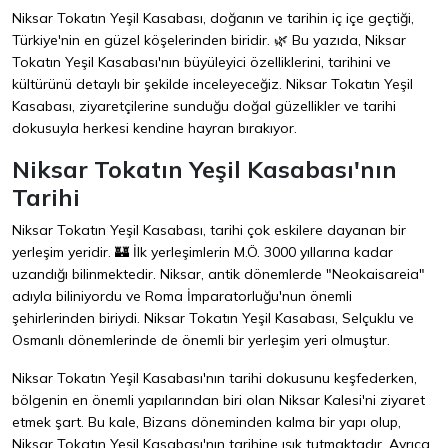
Niksar Tokatın Yeşil Kasabası, doğanın ve tarihin iç içe geçtiği,
Türkiye'nin en güzel köşelerinden biridir. 🌿 Bu yazıda, Niksar
Tokatın Yeşil Kasabası'nın büyüleyici özelliklerini, tarihini ve
kültürünü detaylı bir şekilde inceleyeceğiz. Niksar Tokatın Yeşil
Kasabası, ziyaretçilerine sunduğu doğal güzellikler ve tarihi
dokusuyla herkesi kendine hayran bırakıyor.
Niksar Tokatın Yeşil Kasabası'nın
Tarihi
Niksar Tokatın Yeşil Kasabası, tarihi çok eskilere dayanan bir
yerleşim yeridir. 🏰 İlk yerleşimlerin M.Ö. 3000 yıllarına kadar
uzandığı bilinmektedir. Niksar, antik dönemlerde "Neokaisareia"
adıyla biliniyordu ve Roma İmparatorluğu'nun önemli
şehirlerinden biriydi. Niksar Tokatın Yeşil Kasabası, Selçuklu ve
Osmanlı dönemlerinde de önemli bir yerleşim yeri olmuştur.
Niksar Tokatın Yeşil Kasabası'nın tarihi dokusunu keşfederken,
bölgenin en önemli yapılarından biri olan Niksar Kalesi'ni ziyaret
etmek şart. Bu kale, Bizans döneminden kalma bir yapı olup,
Niksar Tokatın Yeşil Kasabası'nın tarihine ışık tutmaktadır. Ayrıca,