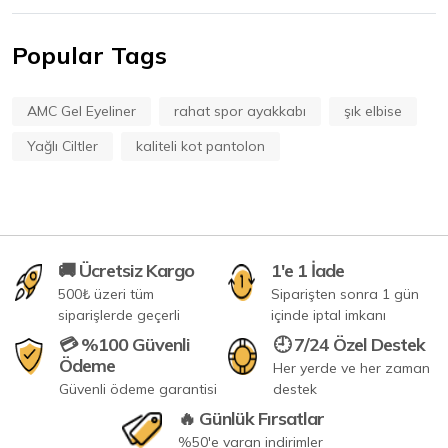
Popular Tags
AMC Gel Eyeliner
rahat spor ayakkabı
şık elbise
Yağlı Ciltler
kaliteli kot pantolon
🚚 Ücretsiz Kargo
1'e 1 İade
500₺ üzeri tüm
Siparişten sonra 1 gün
siparişlerde geçerli
içinde iptal imkanı
💳 %100 Güvenli
🕘 7/24 Özel Destek
Ödeme
Her yerde ve her zaman
Güvenli ödeme garantisi
destek
🔥 Günlük Fırsatlar
%50'e varan indirimler