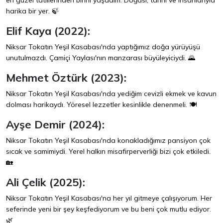
en güzel tatillerinden birini yaşadım. Doğası, tarihi ve insanlarıyla
harika bir yer. 🍃
Elif Kaya (2022):
Niksar Tokatın Yeşil Kasabası'nda yaptığımız doğa yürüyüşü
unutulmazdı. Çamiçi Yaylası'nın manzarası büyüleyiciydi. 🌄
Mehmet Öztürk (2023):
Niksar Tokatın Yeşil Kasabası'nda yediğim cevizli ekmek ve kavun
dolması harikaydı. Yöresel lezzetler kesinlikle denenmeli. 🍽️
Ayşe Demir (2024):
Niksar Tokatın Yeşil Kasabası'nda konakladığımız pansiyon çok
sıcak ve samimiydi. Yerel halkın misafirperverliği bizi çok etkiledi.
🏡
Ali Çelik (2025):
Niksar Tokatın Yeşil Kasabası'na her yıl gitmeye çalışıyorum. Her
seferinde yeni bir şey keşfediyorum ve bu beni çok mutlu ediyor.
🌿