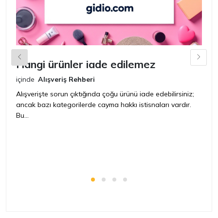
Hangi ürünler iade edilemez
G
n
içinde
Alışveriş Rehberi
iç
Alışverişte sorun çıktığında çoğu ürünü iade edebilirsiniz;
ancak bazı kategorilerde cayma hakkı istisnaları vardır.
İ
Bu...
ür
bir