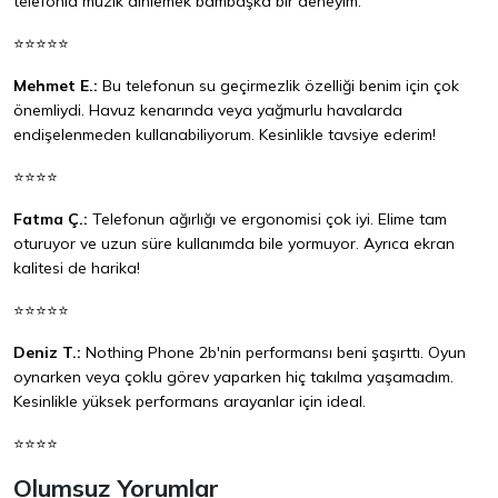
telefonla müzik dinlemek bambaşka bir deneyim.
⭐⭐⭐⭐⭐
Mehmet E.:
Bu telefonun su geçirmezlik özelliği benim için çok
önemliydi. Havuz kenarında veya yağmurlu havalarda
endişelenmeden kullanabiliyorum. Kesinlikle tavsiye ederim!
⭐⭐⭐⭐
Fatma Ç.:
Telefonun ağırlığı ve ergonomisi çok iyi. Elime tam
oturuyor ve uzun süre kullanımda bile yormuyor. Ayrıca ekran
kalitesi de harika!
⭐⭐⭐⭐⭐
Deniz T.:
Nothing Phone 2b'nin performansı beni şaşırttı. Oyun
oynarken veya çoklu görev yaparken hiç takılma yaşamadım.
Kesinlikle yüksek performans arayanlar için ideal.
⭐⭐⭐⭐
Olumsuz Yorumlar