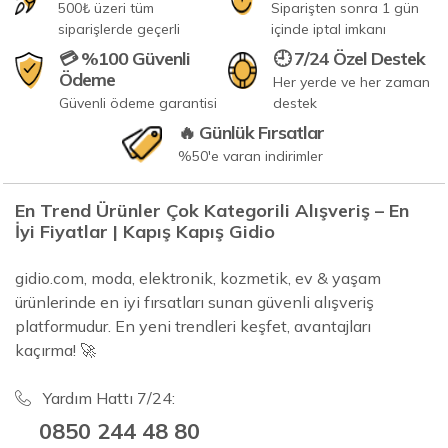
500₺ üzeri tüm
Siparişten sonra 1 gün
siparişlerde geçerli
içinde iptal imkanı
💳 %100 Güvenli
🕘 7/24 Özel Destek
Ödeme
Her yerde ve her zaman
Güvenli ödeme garantisi
destek
🔥 Günlük Fırsatlar
%50'e varan indirimler
En Trend Ürünler Çok Kategorili Alışveriş – En
İyi Fiyatlar | Kapış Kapış Gidio
gidio.com, moda, elektronik, kozmetik, ev & yaşam
ürünlerinde en iyi fırsatları sunan güvenli alışveriş
platformudur. En yeni trendleri keşfet, avantajları
kaçırma! 🚀
Yardım Hattı 7/24:
0850 244 48 80