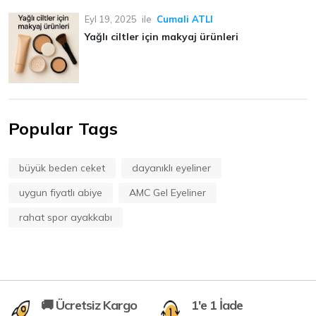
Eyl 19, 2025
ile
Cumali ATLI
Yağlı ciltler için makyaj ürünleri
Popular Tags
büyük beden ceket
dayanıklı eyeliner
uygun fiyatlı abiye
AMC Gel Eyeliner
rahat spor ayakkabı
🚚 Ücretsiz Kargo
1'e 1 İade