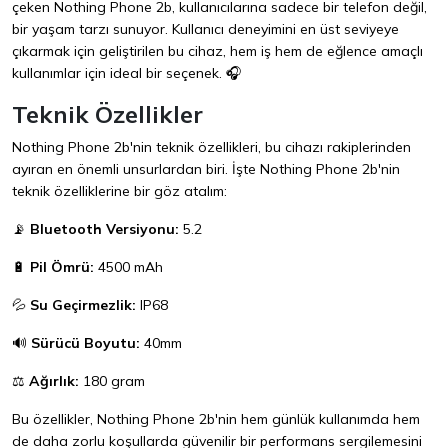
çeken Nothing Phone 2b, kullanıcılarına sadece bir telefon değil,
bir yaşam tarzı sunuyor. Kullanıcı deneyimini en üst seviyeye
çıkarmak için geliştirilen bu cihaz, hem iş hem de eğlence amaçlı
kullanımlar için ideal bir seçenek. 🎧
Teknik Özellikler
Nothing Phone 2b'nin teknik özellikleri, bu cihazı rakiplerinden
ayıran en önemli unsurlardan biri. İşte Nothing Phone 2b'nin
teknik özelliklerine bir göz atalım:
📡
Bluetooth Versiyonu:
5.2
🔋
Pil Ömrü:
4500 mAh
💦
Su Geçirmezlik:
IP68
🔊
Sürücü Boyutu:
40mm
⚖️
Ağırlık:
180 gram
Bu özellikler, Nothing Phone 2b'nin hem günlük kullanımda hem
de daha zorlu koşullarda güvenilir bir performans sergilemesini