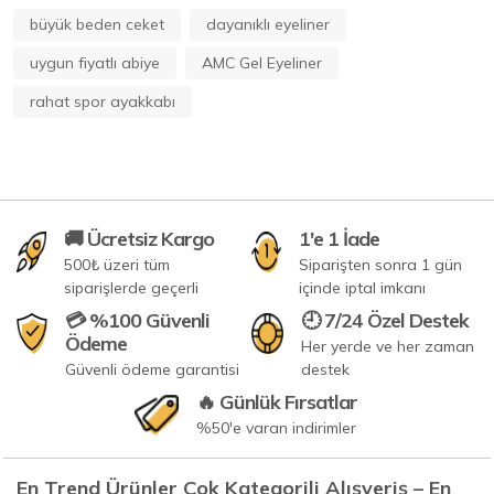
büyük beden ceket
dayanıklı eyeliner
uygun fiyatlı abiye
AMC Gel Eyeliner
rahat spor ayakkabı
🚚 Ücretsiz Kargo
1'e 1 İade
500₺ üzeri tüm
Siparişten sonra 1 gün
siparişlerde geçerli
içinde iptal imkanı
💳 %100 Güvenli
🕘 7/24 Özel Destek
Ödeme
Her yerde ve her zaman
Güvenli ödeme garantisi
destek
🔥 Günlük Fırsatlar
%50'e varan indirimler
En Trend Ürünler Çok Kategorili Alışveriş – En