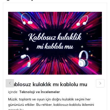
Kablosuz kulaklık mı kablolu mu
L
içinde
Teknoloji ve İncelemeler
iç
Müzik, toplantı ve oyun için doğru kulaklık seçimi her
Ye
gününüzü etkiler. Bu rehber, kablosuz–kablolu ikilemini
ya