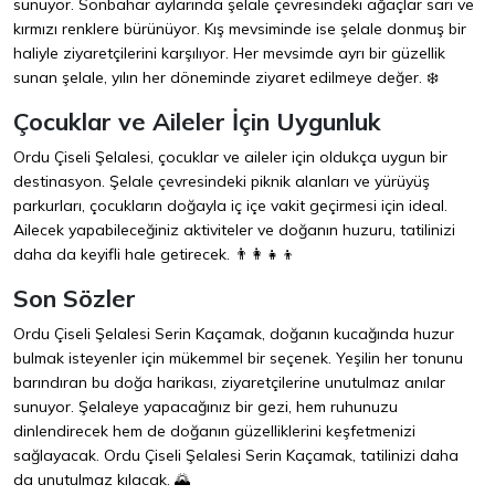
sunuyor. Sonbahar aylarında şelale çevresindeki ağaçlar sarı ve
kırmızı renklere bürünüyor. Kış mevsiminde ise şelale donmuş bir
haliyle ziyaretçilerini karşılıyor. Her mevsimde ayrı bir güzellik
sunan şelale, yılın her döneminde ziyaret edilmeye değer. ❄️
Çocuklar ve Aileler İçin Uygunluk
Ordu Çiseli Şelalesi, çocuklar ve aileler için oldukça uygun bir
destinasyon. Şelale çevresindeki piknik alanları ve yürüyüş
parkurları, çocukların doğayla iç içe vakit geçirmesi için ideal.
Ailecek yapabileceğiniz aktiviteler ve doğanın huzuru, tatilinizi
daha da keyifli hale getirecek. 👨‍👩‍👧‍👦
Son Sözler
Ordu Çiseli Şelalesi Serin Kaçamak, doğanın kucağında huzur
bulmak isteyenler için mükemmel bir seçenek. Yeşilin her tonunu
barındıran bu doğa harikası, ziyaretçilerine unutulmaz anılar
sunuyor. Şelaleye yapacağınız bir gezi, hem ruhunuzu
dinlendirecek hem de doğanın güzelliklerini keşfetmenizi
sağlayacak. Ordu Çiseli Şelalesi Serin Kaçamak, tatilinizi daha
da unutulmaz kılacak. 🌄