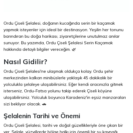
Ordu Çiseli Şelalesi, doğanın kucağında serin bir kaçamak
yapmak isteyenler için ideal bir destinasyon. Yeşilin her tonunu
barındıran bu doğa harikası, ziyaretçilerine unutulmaz anılar
sunuyor. Bu yazımda, Ordu Çiseli Şelalesi Serin Kaçamak
hakkında detaylı bilgiler vereceğim. 🌿
Nasıl Gidilir?
Ordu Çiseli Şelalesi'ne ulaşmak oldukça kolay. Ordu şehir
merkezinden kalkan minibüslerle yaklaşık 45 dakikalık bir
yolculukla şelaleye ulaşabilirsiniz. Eğer kendi aracınızla gitmek
isterseniz, Ordu-Fatsa yolunu takip ederek Çiseli köyüne
ulaşabilirsiniz. Yolculuk boyunca Karadeniz'in eşsiz manzaraları
sizi bekliyor olacak. 🚗
Şelalenin Tarihi ve Önemi
Ordu Çiseli Şelalesi, tarihi ve doğal güzellikleriyle öne çıkan bir
yer. Şelale, yüzyıllardır bölge halkı için önemli bir su kaynağı