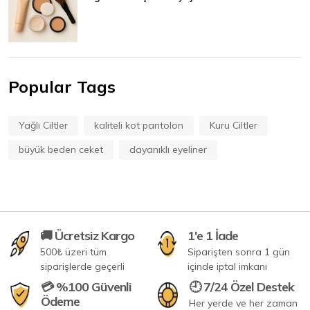
Popular Tags
Yağlı Ciltler
kaliteli kot pantolon
Kuru Ciltler
büyük beden ceket
dayanıklı eyeliner
🚚 Ücretsiz Kargo
1'e 1 İade
500₺ üzeri tüm
Siparişten sonra 1 gün
siparişlerde geçerli
içinde iptal imkanı
💳 %100 Güvenli
🕘 7/24 Özel Destek
Ödeme
Her yerde ve her zaman