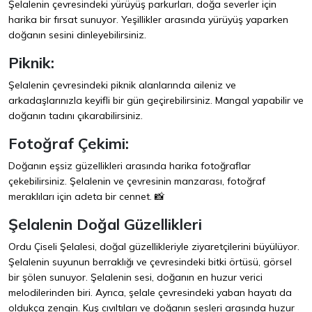
Şelalenin çevresindeki yürüyüş parkurları, doğa severler için
harika bir fırsat sunuyor. Yeşillikler arasında yürüyüş yaparken
doğanın sesini dinleyebilirsiniz.
Piknik:
Şelalenin çevresindeki piknik alanlarında aileniz ve
arkadaşlarınızla keyifli bir gün geçirebilirsiniz. Mangal yapabilir ve
doğanın tadını çıkarabilirsiniz.
Fotoğraf Çekimi:
Doğanın eşsiz güzellikleri arasında harika fotoğraflar
çekebilirsiniz. Şelalenin ve çevresinin manzarası, fotoğraf
meraklıları için adeta bir cennet. 📸
Şelalenin Doğal Güzellikleri
Ordu Çiseli Şelalesi, doğal güzellikleriyle ziyaretçilerini büyülüyor.
Şelalenin suyunun berraklığı ve çevresindeki bitki örtüsü, görsel
bir şölen sunuyor. Şelalenin sesi, doğanın en huzur verici
melodilerinden biri. Ayrıca, şelale çevresindeki yaban hayatı da
oldukça zengin. Kuş cıvıltıları ve doğanın sesleri arasında huzur