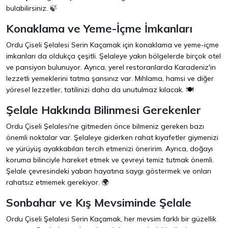
bulabilirsiniz. 🍃
Konaklama ve Yeme-İçme İmkanları
Ordu Çiseli Şelalesi Serin Kaçamak için konaklama ve yeme-içme
imkanları da oldukça çeşitli. Şelaleye yakın bölgelerde birçok otel
ve pansiyon bulunuyor. Ayrıca, yerel restoranlarda Karadeniz'in
lezzetli yemeklerini tatma şansınız var. Mıhlama, hamsi ve diğer
yöresel lezzetler, tatilinizi daha da unutulmaz kılacak. 🍽️
Şelale Hakkında Bilinmesi Gerekenler
Ordu Çiseli Şelalesi'ne gitmeden önce bilmeniz gereken bazı
önemli noktalar var. Şelaleye giderken rahat kıyafetler giymenizi
ve yürüyüş ayakkabıları tercih etmenizi öneririm. Ayrıca, doğayı
koruma bilinciyle hareket etmek ve çevreyi temiz tutmak önemli.
Şelale çevresindeki yaban hayatına saygı göstermek ve onları
rahatsız etmemek gerekiyor. 🌍
Sonbahar ve Kış Mevsiminde Şelale
Ordu Çiseli Şelalesi Serin Kaçamak, her mevsim farklı bir güzellik