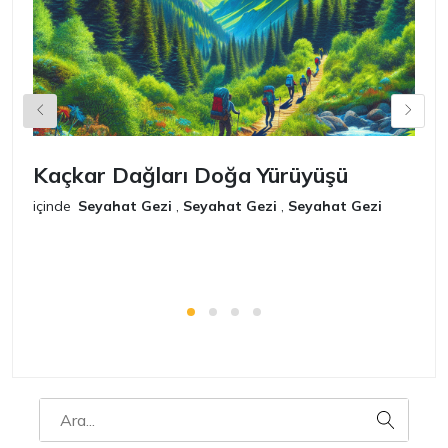
Kaçkar Dağları Doğa Yürüyüşü
K
içinde
Seyahat Gezi
,
Seyahat Gezi
,
Seyahat Gezi
iç