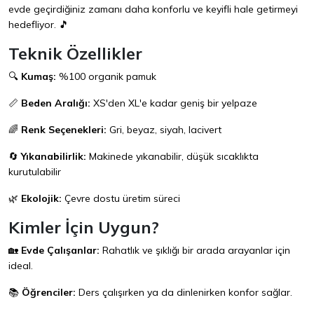
evde geçirdiğiniz zamanı daha konforlu ve keyifli hale getirmeyi
hedefliyor. 🎵
Teknik Özellikler
🔍
Kumaş:
%100 organik pamuk
📏
Beden Aralığı:
XS'den XL'e kadar geniş bir yelpaze
🌈
Renk Seçenekleri:
Gri, beyaz, siyah, lacivert
🔄
Yıkanabilirlik:
Makinede yıkanabilir, düşük sıcaklıkta
kurutulabilir
🌿
Ekolojik:
Çevre dostu üretim süreci
Kimler İçin Uygun?
🏡
Evde Çalışanlar:
Rahatlık ve şıklığı bir arada arayanlar için
ideal.
📚
Öğrenciler:
Ders çalışırken ya da dinlenirken konfor sağlar.