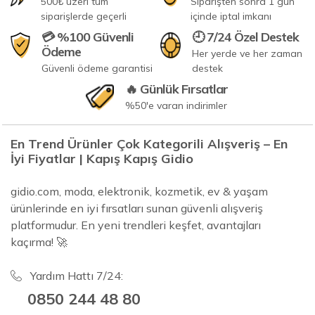
500₺ üzeri tüm
Siparişten sonra 1 gün
siparişlerde geçerli
içinde iptal imkanı
💳 %100 Güvenli
🕘 7/24 Özel Destek
Ödeme
Her yerde ve her zaman
Güvenli ödeme garantisi
destek
🔥 Günlük Fırsatlar
%50'e varan indirimler
En Trend Ürünler Çok Kategorili Alışveriş – En
İyi Fiyatlar | Kapış Kapış Gidio
gidio.com, moda, elektronik, kozmetik, ev & yaşam
ürünlerinde en iyi fırsatları sunan güvenli alışveriş
platformudur. En yeni trendleri keşfet, avantajları
kaçırma! 🚀
Yardım Hattı 7/24:
0850 244 48 80