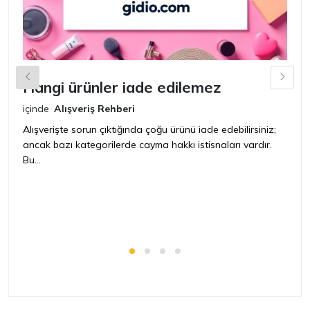
Hangi ürünler iade edilemez
G
n
içinde
Alışveriş Rehberi
iç
Alışverişte sorun çıktığında çoğu ürünü iade edebilirsiniz;
ancak bazı kategorilerde cayma hakkı istisnaları vardır.
İ
Bu...
ür
bir