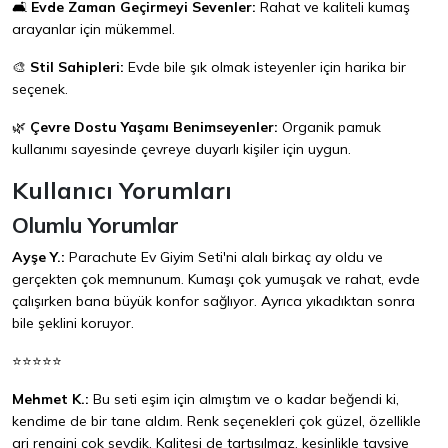
🛋️
Evde Zaman Geçirmeyi Sevenler:
Rahat ve kaliteli kumaş
arayanlar için mükemmel.
🎨
Stil Sahipleri:
Evde bile şık olmak isteyenler için harika bir
seçenek.
🌿
Çevre Dostu Yaşamı Benimseyenler:
Organik pamuk
kullanımı sayesinde çevreye duyarlı kişiler için uygun.
Kullanıcı Yorumları
Olumlu Yorumlar
Ayşe Y.:
Parachute Ev Giyim Seti'ni alalı birkaç ay oldu ve
gerçekten çok memnunum. Kumaşı çok yumuşak ve rahat, evde
çalışırken bana büyük konfor sağlıyor. Ayrıca yıkadıktan sonra
bile şeklini koruyor.
⭐⭐⭐⭐⭐
Mehmet K.:
Bu seti eşim için almıştım ve o kadar beğendi ki,
kendime de bir tane aldım. Renk seçenekleri çok güzel, özellikle
gri rengini çok sevdik. Kalitesi de tartışılmaz, kesinlikle tavsiye