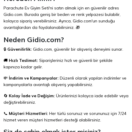
Parachute Ev Giyim Seti'ni satın almak için en güvenilir adres
Gidio.com
. Burada geniş bir beden ve renk yelpazesi bulabilir,
kolayca sipariş verebilirsiniz. Ayrıca, Gidio.com'un sunduğu
avantajlardan da faydalanabilirsiniz. 🎁
Neden Gidio.com?
🔒
Güvenilirlik:
Gidio.com, güvenilir bir alışveriş deneyimi sunar.
🚚
Hızlı Teslimat:
Siparişleriniz hızlı ve güvenli bir şekilde
kapınıza kadar gelir.
💸
İndirim ve Kampanyalar:
Düzenli olarak yapılan indirimler ve
kampanyalarla avantajlı alışveriş yapabilirsiniz.
🔄
Kolay İade ve Değişim:
Ürünlerinizi kolayca iade edebilir veya
değiştirebilirsiniz.
📞
Müşteri Hizmetleri:
Her türlü sorunuz ve sorununuz için 7/24
hizmet veren müşteri hizmetleri desteği alabilirsiniz.
Siz de sahip olmak ister misiniz?