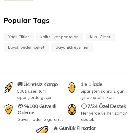
Popular Tags
Yağlı Ciltler
kaliteli kot pantolon
Kuru Ciltler
büyük beden ceket
dayanıklı eyeliner
🚚 Ücretsiz Kargo
1'e 1 İade
500₺ üzeri tüm
Siparişten sonra 1 gün
siparişlerde geçerli
içinde iptal imkanı
💳 %100 Güvenli
🕘 7/24 Özel Destek
Ödeme
Her yerde ve her zaman
Güvenli ödeme garantisi
destek
🔥 Günlük Fırsatlar