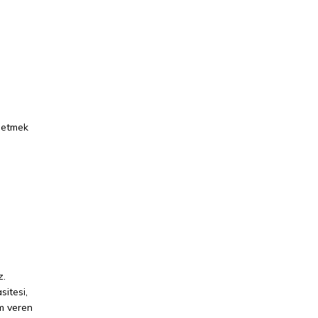
e etmek
z.
sitesi,
em veren