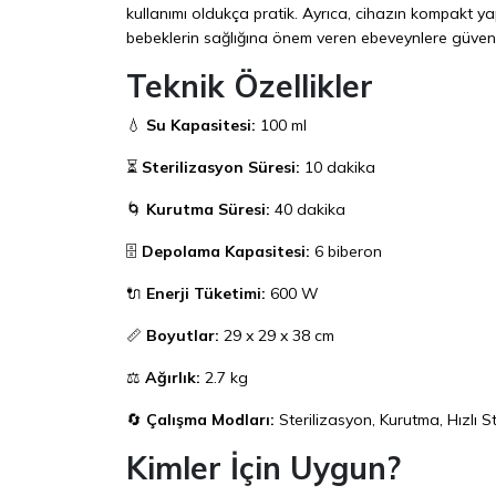
kullanımı oldukça pratik. Ayrıca, cihazın kompakt ya
bebeklerin sağlığına önem veren ebeveynlere güveni
Teknik Özellikler
💧
Su Kapasitesi:
100 ml
⏳
Sterilizasyon Süresi:
10 dakika
🌀
Kurutma Süresi:
40 dakika
🗄️
Depolama Kapasitesi:
6 biberon
🔌
Enerji Tüketimi:
600 W
📏
Boyutlar:
29 x 29 x 38 cm
⚖️
Ağırlık:
2.7 kg
🔄
Çalışma Modları:
Sterilizasyon, Kurutma, Hızlı 
Kimler İçin Uygun?