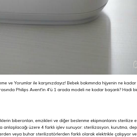
celeme ve Yorumlar ile karşınızdayız! Bebek bakımında hijyenin ne kadar
arasında Philips Avent'in 4'ü 1 arada modeli ne kadar başarılı? Hadi bir
eklerin biberonları, emzikleri ve diğer beslenme ekipmanlarını sterilize 
da anlaşılacağı üzere 4 farklı işlev sunuyor: sterilizasyon, kurutma, d
lerden veya buhar sterilizatörlerden farklı olarak elektrikle çalışıyor ve