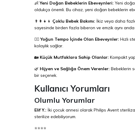
👶
Yeni Doğan Bebeklerin Ebeveynleri:
Yeni doğan 
oldukça önemli. Bu cihaz, yeni doğan bebeklerin eb
👨‍👩‍👧‍👦
Çoklu Bebek Bakımı:
İkiz veya daha fazla
sayesinde birden fazla biberon ve emzik aynı anda ste
🏃‍♀️
Yoğun Tempo İçinde Olan Ebeveynler:
Hızlı st
kolaylık sağlar.
🏡
Küçük Mutfaklara Sahip Olanlar:
Kompakt yapıs
🌿
Hijyen ve Sağlığa Önem Verenler:
Bebeklerin s
bir seçenek.
Kullanıcı Yorumları
Olumlu Yorumlar
Elif Y.:
İki çocuk annesi olarak Philips Avent steriliza
sterilize edebiliyorum.
⭐⭐⭐⭐