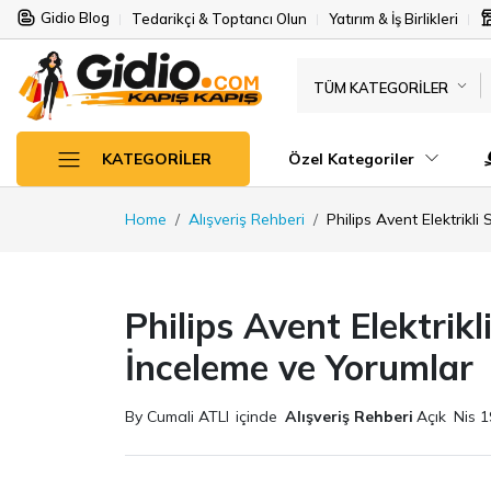
Gidio Blog
Tedarikçi & Toptancı Olun
Yatırım & İş Birlikleri
TÜM KATEGORILER
Özel Kategoriler
KATEGORILER
Home
Alışveriş Rehberi
Philips Avent Elektrikl
Philips Avent Elektrikl
İnceleme ve Yorumlar
By Cumali ATLI
içinde
Alışveriş Rehberi
Açık
Nis 1