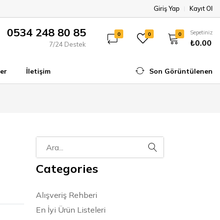
Giriş Yap
Kayıt Ol
0534 248 80 85
Sepetiniz
0
0
0
₺0.00
7/24 Destek
er
İletişim
Son Görüntülenen
Categories
Alışveriş Rehberi
En İyi Ürün Listeleri