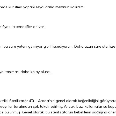
ürede kurutma yapabilseydi daha memnun kalırdım.
iyatlı alternatifler de var.
 bu süre yeterli gelmiyor gibi hissediyorum. Daha uzun süre steriliz
aydı taşıması daha kolay olurdu.
ktrikli Sterilizatör 4’ü 1 Arada'nın genel olarak beğenildiğini görüyoru
beveynler tarafından çok takdir edilmiş. Ancak, bazı kullanıcılar su kapa
erde bulunmuş. Genel olarak, bu sterilizatörün bebeklerin sağlığına ön