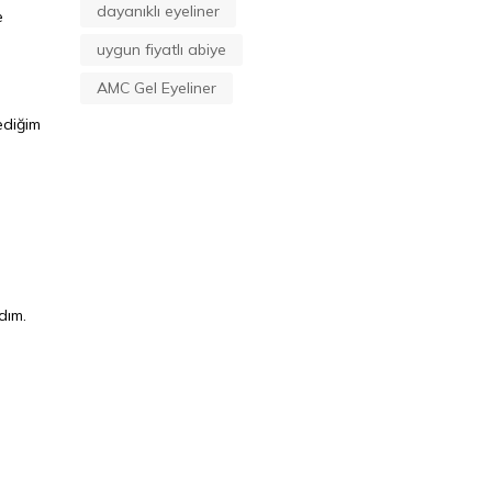
dayanıklı eyeliner
e
uygun fiyatlı abiye
AMC Gel Eyeliner
ediğim
dım.