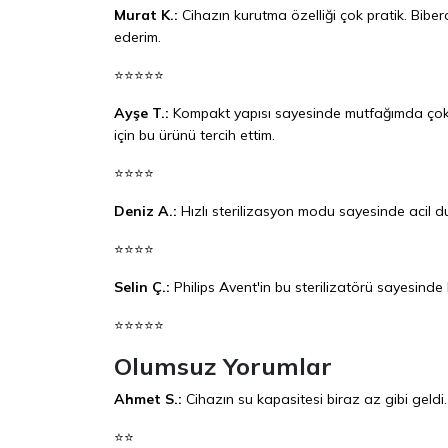
Murat K.:
Cihazın kurutma özelliği çok pratik. Bibero
ederim.
⭐⭐⭐⭐⭐
Ayşe T.:
Kompakt yapısı sayesinde mutfağımda çok az 
için bu ürünü tercih ettim.
⭐⭐⭐⭐
Deniz A.:
Hızlı sterilizasyon modu sayesinde acil d
⭐⭐⭐⭐
Selin Ç.:
Philips Avent'in bu sterilizatörü sayesind
⭐⭐⭐⭐⭐
Olumsuz Yorumlar
Ahmet S.:
Cihazın su kapasitesi biraz az gibi geldi
⭐⭐