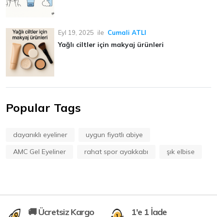
Eyl 19, 2025
ile
Cumali ATLI
Yağlı ciltler için makyaj ürünleri
Popular Tags
dayanıklı eyeliner
uygun fiyatlı abiye
AMC Gel Eyeliner
rahat spor ayakkabı
şık elbise
🚚 Ücretsiz Kargo
1'e 1 İade