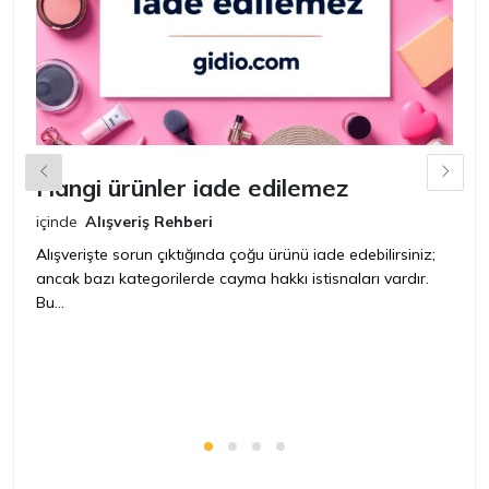
Hangi ürünler iade edilemez
G
n
içinde
Alışveriş Rehberi
iç
Alışverişte sorun çıktığında çoğu ürünü iade edebilirsiniz;
ancak bazı kategorilerde cayma hakkı istisnaları vardır.
İ
Bu...
ür
bir