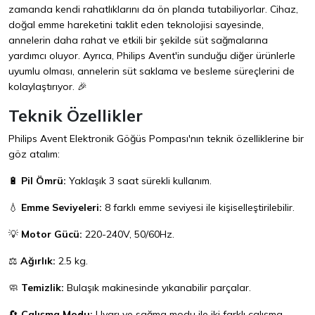
zamanda kendi rahatlıklarını da ön planda tutabiliyorlar. Cihaz,
doğal emme hareketini taklit eden teknolojisi sayesinde,
annelerin daha rahat ve etkili bir şekilde süt sağmalarına
yardımcı oluyor. Ayrıca, Philips Avent'in sunduğu diğer ürünlerle
uyumlu olması, annelerin süt saklama ve besleme süreçlerini de
kolaylaştırıyor. 🎉
Teknik Özellikler
Philips Avent Elektronik Göğüs Pompası'nın teknik özelliklerine bir
göz atalım:
🔋
Pil Ömrü:
Yaklaşık 3 saat sürekli kullanım.
💧
Emme Seviyeleri:
8 farklı emme seviyesi ile kişiselleştirilebilir.
💡
Motor Gücü:
220-240V, 50/60Hz.
⚖️
Ağırlık:
2.5 kg.
🧼
Temizlik:
Bulaşık makinesinde yıkanabilir parçalar.
🔄
Çalışma Modu:
Uyarı ve sağma modu ile iki farklı çalışma