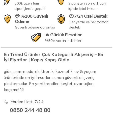
500₺ üzeri tüm
Siparişten sonra 1 gün
siparişlerde geçerli
içinde iptal imkanı
💳 %100 Güvenli
🕘 7/24 Özel Destek
Ödeme
Her yerde ve her zaman
Güvenli ödeme garantisi
destek
🔥 Günlük Fırsatlar
%50'e varan indirimler
En Trend Ürünler Çok Kategorili Alışveriş – En
İyi Fiyatlar | Kapış Kapış Gidio
gidio.com, moda, elektronik, kozmetik, ev & yaşam
ürünlerinde en iyi fırsatları sunan güvenli alışveriş
platformudur. En yeni trendleri keşfet, avantajları
kaçırma! 🚀
Yardım Hattı 7/24:
0850 244 48 80