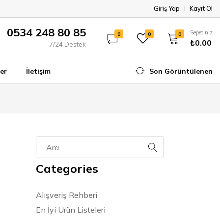
Giriş Yap
Kayıt Ol
0534 248 80 85
Sepetiniz
0
0
0
₺0.00
7/24 Destek
er
İletişim
Son Görüntülenen
Categories
Alışveriş Rehberi
En İyi Ürün Listeleri