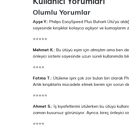
Kullanıcı Yorumları
Olumlu Yorumlar
Ayşe Y.:
Philips EasySpeed Plus Buharlı Ütü'yü aldığı
sayesinde kırışıklar kolayca açılıyor ve kumaşlarım 
⭐⭐⭐⭐⭐
Mehmet K.:
Bu ütüyü eşim için almıştım ama ben de 
önleyici sistemi sayesinde uzun süreli kullanımda b
⭐⭐⭐⭐
Fatma T.:
Ütüleme işini çok zor bulan biri olarak Phi
Artık kırışıklarla mücadele etmek benim için sorun de
⭐⭐⭐⭐⭐
Ahmet S.:
İş kıyafetlerimi ütülerken bu ütüyü kul
zaman kusursuz görünüyor. Ayrıca, kireç önleyici si
⭐⭐⭐⭐