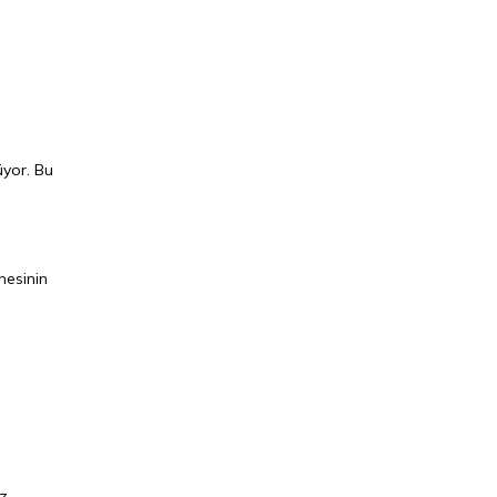
üyor. Bu
nesinin
öz