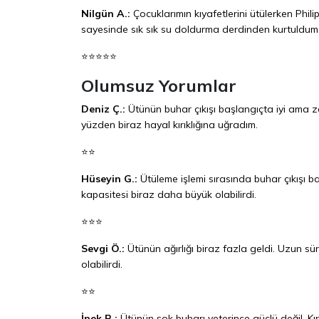
Nilgün A.:
Çocuklarımın kıyafetlerini ütülerken Phi
sayesinde sık sık su doldurma derdinden kurtuldum. 
⭐⭐⭐⭐⭐
Olumsuz Yorumlar
Deniz Ç.:
Ütünün buhar çıkışı başlangıçta iyi ama zam
yüzden biraz hayal kırıklığına uğradım.
⭐⭐
Hüseyin G.:
Ütüleme işlemi sırasında buhar çıkışı b
kapasitesi biraz daha büyük olabilirdi.
⭐⭐⭐
Sevgi Ö.:
Ütünün ağırlığı biraz fazla geldi. Uzun sür
olabilirdi.
⭐⭐
İpek B.:
Ütünün şok buharı yeterince güçlü değil. Kı