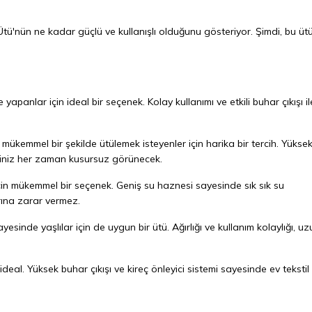
 Ütü'nün ne kadar güçlü ve kullanışlı olduğunu gösteriyor. Şimdi, bu ü
panlar için ideal bir seçenek. Kolay kullanımı ve etkili buhar çıkışı il
 mükemmel bir şekilde ütülemek isteyenler için harika bir tercih. Yükse
leriniz her zaman kusursuz görünecek.
için mükemmel bir seçenek. Geniş su haznesi sayesinde sık sık su
ına zarar vermez.
sinde yaşlılar için de uygun bir ütü. Ağırlığı ve kullanım kolaylığı, uz
deal. Yüksek buhar çıkışı ve kireç önleyici sistemi sayesinde ev tekstil