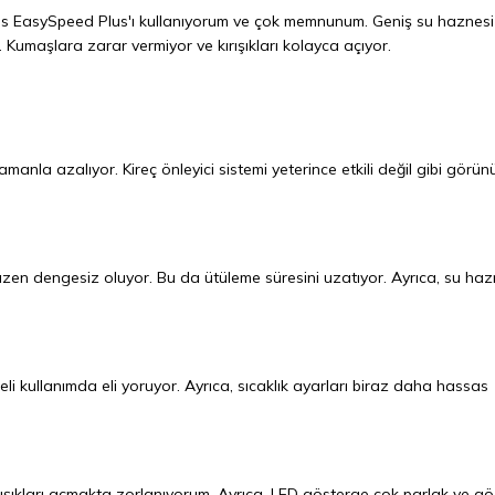
lips EasySpeed Plus'ı kullanıyorum ve çok memnunum. Geniş su haznesi
Kumaşlara zarar vermiyor ve kırışıkları kolayca açıyor.
anla azalıyor. Kireç önleyici sistemi yeterince etkili değil gibi görün
azen dengesiz oluyor. Bu da ütüleme süresini uzatıyor. Ayrıca, su haz
eli kullanımda eli yoruyor. Ayrıca, sıcaklık ayarları biraz daha hassas
rışıkları açmakta zorlanıyorum. Ayrıca, LED gösterge çok parlak ve g