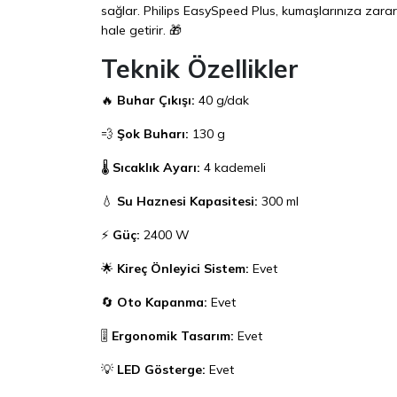
sağlar. Philips EasySpeed Plus, kumaşlarınıza zara
hale getirir. 🎁
Teknik Özellikler
🔥
Buhar Çıkışı:
40 g/dak
💨
Şok Buharı:
130 g
🌡️
Sıcaklık Ayarı:
4 kademeli
💧
Su Haznesi Kapasitesi:
300 ml
⚡
Güç:
2400 W
🌟
Kireç Önleyici Sistem:
Evet
🔄
Oto Kapanma:
Evet
🎚️
Ergonomik Tasarım:
Evet
💡
LED Gösterge:
Evet