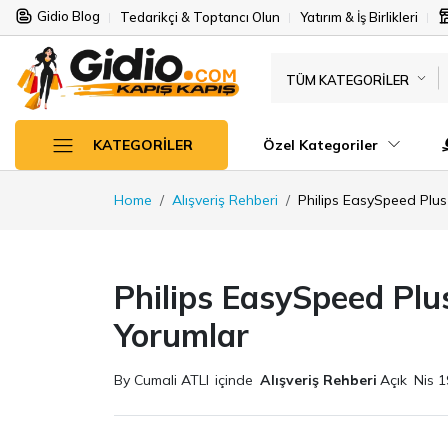
Gidio Blog
Tedarikçi & Toptancı Olun
Yatırım & İş Birlikleri
TÜM KATEGORILER
Özel Kategoriler
KATEGORILER
Home
Alışveriş Rehberi
Philips EasySpeed Plus
Philips EasySpeed Plu
Yorumlar
By Cumali ATLI
içinde
Alışveriş Rehberi
Açık
Nis 1