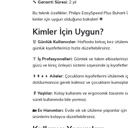
🔧
Garanti Süresi:
2 yıl
Bu teknik özellikler, Philips EasySpeed Plus Buharlı
kimler için uygun olduğuna bakalım! 🌟
Kimler İçin Uygun?
👗
Günlük Kullanıcılar:
Haftada birkaç kez ütüleme ya
günlük kıyafetlerinizi hızla düzeltebilirsiniz.
👔
İş Profesyonelleri:
Gömlek ve takım elbiselerinizi
gücü ve kireç önleyici sistemi sayesinde iş kıyafet
👨‍👩‍👧‍👦
Aileler:
Çocukların kıyafetlerini ütülemek 
doldurmanıza gerek kalmaz ve çocukların kumaşlar
👵
Yaşlılar:
Kolay kullanımı ve ergonomik tasarımı saye
süreli kullanımda bile yormaz.
🏡
Ev Hanımları:
Evde sık sık ütüleme yapanlar için i
ürünlerini kolayca düzeltebilirsiniz.