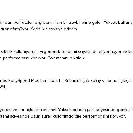
mdan beri ütüleme işi benim için bir zevk haline geldi. Yüksek buhar çı
zarar görmüyor. Kesinlikle tavsiye ederim!
sık sık kullanıyorum. Ergonomik tasarımı sayesinde el yormuyor ve ki
ile performansını koruyor. Çok memnun kaldık.
lips EasySpeed Plus beni şaşırttı. Kullanımı çok kolay ve buhar çıkışı h
ğil.
lanıyorum ve sonuçlar mükemmel. Yüksek buhar gücü sayesinde gömlekl
stemi sayesinde uzun süreli kullanımda bile performansını koruyor.