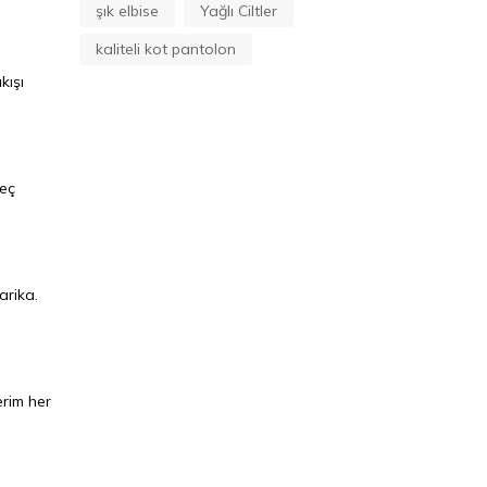
şık elbise
Yağlı Ciltler
kaliteli kot pantolon
kışı
reç
arika.
erim her