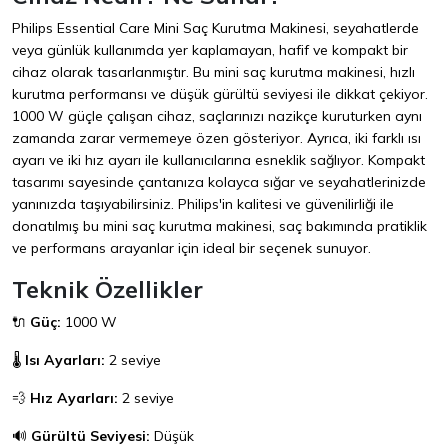
Philips Essential Care Mini Saç Kurutma Makinesi, seyahatlerde
veya günlük kullanımda yer kaplamayan, hafif ve kompakt bir
cihaz olarak tasarlanmıştır. Bu mini saç kurutma makinesi, hızlı
kurutma performansı ve düşük gürültü seviyesi ile dikkat çekiyor.
1000 W güçle çalışan cihaz, saçlarınızı nazikçe kuruturken aynı
zamanda zarar vermemeye özen gösteriyor. Ayrıca, iki farklı ısı
ayarı ve iki hız ayarı ile kullanıcılarına esneklik sağlıyor. Kompakt
tasarımı sayesinde çantanıza kolayca sığar ve seyahatlerinizde
yanınızda taşıyabilirsiniz. Philips'in kalitesi ve güvenilirliği ile
donatılmış bu mini saç kurutma makinesi, saç bakımında pratiklik
ve performans arayanlar için ideal bir seçenek sunuyor.
Teknik Özellikler
🔌
Güç:
1000 W
🌡️
Isı Ayarları:
2 seviye
💨
Hız Ayarları:
2 seviye
🔊
Gürültü Seviyesi:
Düşük