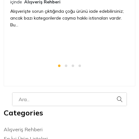
n
içinde
Alışveriş Rehberi
iç
Alışverişte sorun çıktığında çoğu ürünü iade edebilirsiniz;
ancak bazı kategorilerde cayma hakkı istisnaları vardır.
İ
Bu...
ür
bir
Categories
Alışveriş Rehberi
En İyi Ürün Listeleri