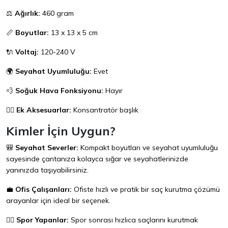
⚖️
Ağırlık:
460 gram
📏
Boyutlar:
13 x 13 x 5 cm
🔌
Voltaj:
120-240 V
🌍
Seyahat Uyumluluğu:
Evet
💨
Soğuk Hava Fonksiyonu:
Hayır
💇‍♀️
Ek Aksesuarlar:
Konsantratör başlık
Kimler İçin Uygun?
🎒
Seyahat Severler:
Kompakt boyutları ve seyahat uyumluluğu
sayesinde çantanıza kolayca sığar ve seyahatlerinizde
yanınızda taşıyabilirsiniz.
💼
Ofis Çalışanları:
Ofiste hızlı ve pratik bir saç kurutma çözümü
arayanlar için ideal bir seçenek.
🏃‍♀️
Spor Yapanlar:
Spor sonrası hızlıca saçlarını kurutmak