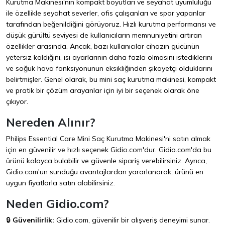
Kurutma Makinesi'nin kompakt boyutları ve seyahat uyumluluğu
ile özellikle seyahat severler, ofis çalışanları ve spor yapanlar
tarafından beğenildiğini görüyoruz. Hızlı kurutma performansı ve
düşük gürültü seviyesi de kullanıcıların memnuniyetini artıran
özellikler arasında. Ancak, bazı kullanıcılar cihazın gücünün
yetersiz kaldığını, ısı ayarlarının daha fazla olmasını istediklerini
ve soğuk hava fonksiyonunun eksikliğinden şikayetçi olduklarını
belirtmişler. Genel olarak, bu mini saç kurutma makinesi, kompakt
ve pratik bir çözüm arayanlar için iyi bir seçenek olarak öne
çıkıyor.
Nereden Alınır?
Philips Essential Care Mini Saç Kurutma Makinesi'ni satın almak
için en güvenilir ve hızlı seçenek
Gidio.com
'dur. Gidio.com'da bu
ürünü kolayca bulabilir ve güvenle sipariş verebilirsiniz. Ayrıca,
Gidio.com'un sunduğu avantajlardan yararlanarak, ürünü en
uygun fiyatlarla satın alabilirsiniz.
Neden Gidio.com?
🔒
Güvenilirlik:
Gidio.com, güvenilir bir alışveriş deneyimi sunar.