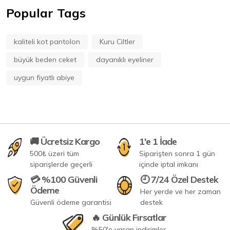
Popular Tags
kaliteli kot pantolon
Kuru Ciltler
büyük beden ceket
dayanıklı eyeliner
uygun fiyatlı abiye
🚚 Ücretsiz Kargo
1'e 1 İade
500₺ üzeri tüm
Siparişten sonra 1 gün
siparişlerde geçerli
içinde iptal imkanı
💳 %100 Güvenli
🕘 7/24 Özel Destek
Ödeme
Her yerde ve her zaman
Güvenli ödeme garantisi
destek
🔥 Günlük Fırsatlar
%50'e varan indirimler