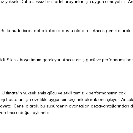
raz yüksek. Daha sessiz bir model arayanlar için uygun olmayabilir. A
. Bu konuda biraz daha kullanıcı dostu olabilirdi. Ancak genel olarak
di. Sık sık boşaltmam gerekiyor. Ancak emiş gücü ve performansı har
 Ultimate'in yüksek emiş gücü ve etkili temizlik performansının çok
erji hastaları için özellikle uygun bir seçenek olarak öne çıkıyor. Ancak
şikayetçi. Genel olarak, bu süpürgenin avantajları dezavantajlarından
yardımcı olduğu söylenebilir.