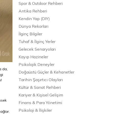
Spor & Outdoor Rehberi
Antika Rehberi
Kendin Yap (DIY)
Dünya Rekorları
İlginç Bilgiler
Tuhaf & İlginç Yerler
Gelecek Senaryoları
Kayıp Hazineler
Psikolojik Deneyler
a da,
Doğaüstü Güçler & Kehanetler
gi
Tarihin Şaşırtıcı Olayları
m!
Kültür & Sanat Rehberi
Kariyer & Kişisel Gelişim
üksek
Finans & Para Yönetimi
Psikoloji & İlişkiler
sağlar.