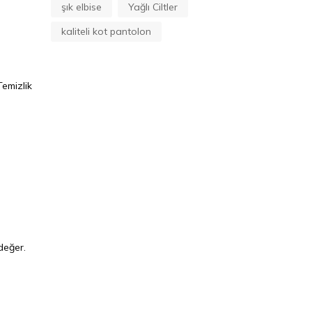
şık elbise
Yağlı Ciltler
kaliteli kot pantolon
Temizlik
değer.