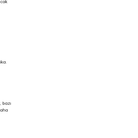
ncak
ika.
, bazı
 daha