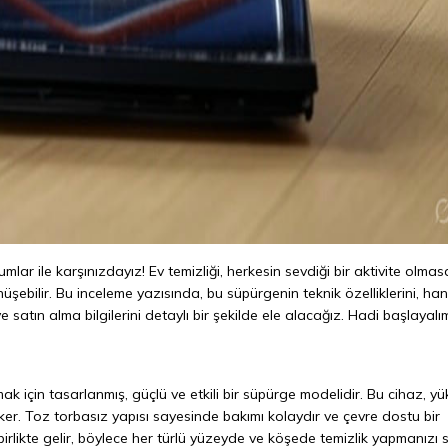
ar ile karşınızdayız! Ev temizliği, herkesin sevdiği bir aktivite olmas
üşebilir. Bu inceleme yazısında, bu süpürgenin teknik özelliklerini, han
ı ve satın alma bilgilerini detaylı bir şekilde ele alacağız. Hadi başlayalı
mak için tasarlanmış, güçlü ve etkili bir süpürge modelidir. Bu cihaz, y
er. Toz torbasız yapısı sayesinde bakımı kolaydır ve çevre dostu bir
 birlikte gelir, böylece her türlü yüzeyde ve köşede temizlik yapmanızı 