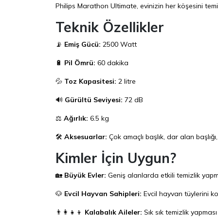
Philips Marathon Ultimate, evinizin her köşesini tem
Teknik Özellikler
📡
Emiş Gücü:
2500 Watt
🔋
Pil Ömrü:
60 dakika
💦
Toz Kapasitesi:
2 litre
🔊
Gürültü Seviyesi:
72 dB
⚖️
Ağırlık:
6.5 kg
🛠️
Aksesuarlar:
Çok amaçlı başlık, dar alan başlığı
Kimler İçin Uygun?
🏡
Büyük Evler:
Geniş alanlarda etkili temizlik yapma
🐶
Evcil Hayvan Sahipleri:
Evcil hayvan tüylerini k
👨‍👩‍👧‍👦
Kalabalık Aileler:
Sık sık temizlik yapması