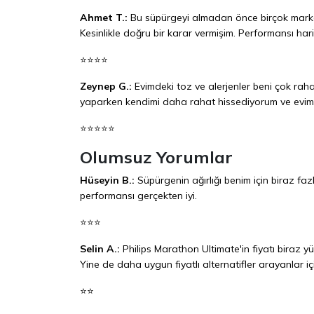
Ahmet T.:
Bu süpürgeyi almadan önce birçok markay
Kesinlikle doğru bir karar vermişim. Performansı hari
⭐⭐⭐⭐
Zeynep G.:
Evimdeki toz ve alerjenler beni çok raha
yaparken kendimi daha rahat hissediyorum ve evi
⭐⭐⭐⭐⭐
Olumsuz Yorumlar
Hüseyin B.:
Süpürgenin ağırlığı benim için biraz fa
performansı gerçekten iyi.
⭐⭐⭐
Selin A.:
Philips Marathon Ultimate'in fiyatı biraz 
Yine de daha uygun fiyatlı alternatifler arayanlar iç
⭐⭐