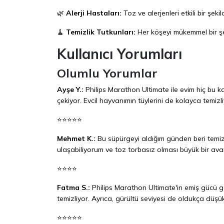
🌿
Alerji Hastaları:
Toz ve alerjenleri etkili bir şek
🧹
Temizlik Tutkunları:
Her köşeyi mükemmel bir şek
Kullanıcı Yorumları
Olumlu Yorumlar
Ayşe Y.:
Philips Marathon Ultimate ile evim hiç bu k
çekiyor. Evcil hayvanımın tüylerini de kolayca temizli
⭐⭐⭐⭐⭐
Mehmet K.:
Bu süpürgeyi aldığım günden beri temiz
ulaşabiliyorum ve toz torbasız olması büyük bir a
⭐⭐⭐⭐
Fatma S.:
Philips Marathon Ultimate'in emiş gücü ge
temizliyor. Ayrıca, gürültü seviyesi de oldukça düşük
⭐⭐⭐⭐⭐