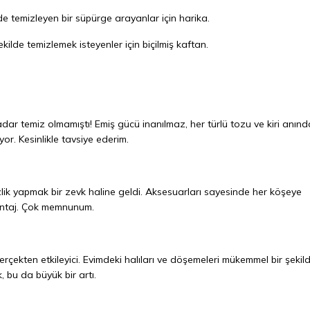
ilde temizleyen bir süpürge arayanlar için harika.
ilde temizlemek isteyenler için biçilmiş kaftan.
adar temiz olmamıştı! Emiş gücü inanılmaz, her türlü tozu ve kiri anınd
yor. Kesinlikle tavsiye ederim.
lik yapmak bir zevk haline geldi. Aksesuarları sayesinde her köşeye
vantaj. Çok memnunum.
rçekten etkileyici. Evimdeki halıları ve döşemeleri mükemmel bir şekil
, bu da büyük bir artı.