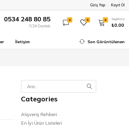
Giriş Yap
Kayıt Ol
0534 248 80 85
Sepetiniz
0
0
0
₺0.00
7/24 Destek
er
İletişim
Son Görüntülenen
Categories
Alışveriş Rehberi
En İyi Ürün Listeleri