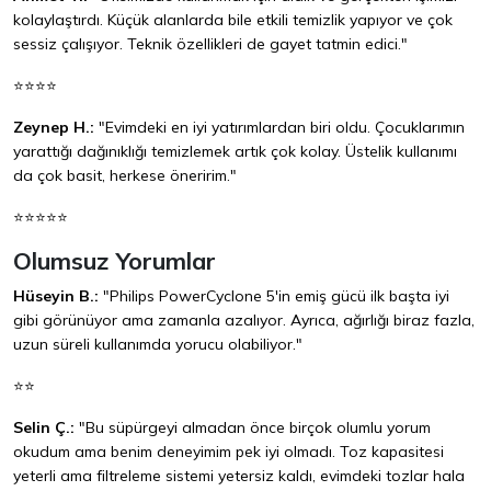
kolaylaştırdı. Küçük alanlarda bile etkili temizlik yapıyor ve çok
sessiz çalışıyor. Teknik özellikleri de gayet tatmin edici."
⭐⭐⭐⭐
Zeynep H.:
"Evimdeki en iyi yatırımlardan biri oldu. Çocuklarımın
yarattığı dağınıklığı temizlemek artık çok kolay. Üstelik kullanımı
da çok basit, herkese öneririm."
⭐⭐⭐⭐⭐
Olumsuz Yorumlar
Hüseyin B.:
"Philips PowerCyclone 5'in emiş gücü ilk başta iyi
gibi görünüyor ama zamanla azalıyor. Ayrıca, ağırlığı biraz fazla,
uzun süreli kullanımda yorucu olabiliyor."
⭐⭐
Selin Ç.:
"Bu süpürgeyi almadan önce birçok olumlu yorum
okudum ama benim deneyimim pek iyi olmadı. Toz kapasitesi
yeterli ama filtreleme sistemi yetersiz kaldı, evimdeki tozlar hala