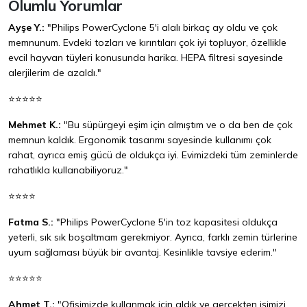
Olumlu Yorumlar
Ayşe Y.:
"Philips PowerCyclone 5'i alalı birkaç ay oldu ve çok
memnunum. Evdeki tozları ve kırıntıları çok iyi topluyor, özellikle
evcil hayvan tüyleri konusunda harika. HEPA filtresi sayesinde
alerjilerim de azaldı."
⭐⭐⭐⭐⭐
Mehmet K.:
"Bu süpürgeyi eşim için almıştım ve o da ben de çok
memnun kaldık. Ergonomik tasarımı sayesinde kullanımı çok
rahat, ayrıca emiş gücü de oldukça iyi. Evimizdeki tüm zeminlerde
rahatlıkla kullanabiliyoruz."
⭐⭐⭐⭐
Fatma S.:
"Philips PowerCyclone 5'in toz kapasitesi oldukça
yeterli, sık sık boşaltmam gerekmiyor. Ayrıca, farklı zemin türlerine
uyum sağlaması büyük bir avantaj. Kesinlikle tavsiye ederim."
⭐⭐⭐⭐⭐
Ahmet T.:
"Ofisimizde kullanmak için aldık ve gerçekten işimizi