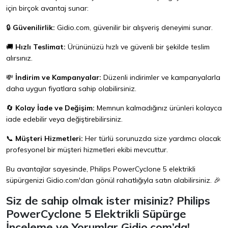
için birçok avantaj sunar:
🔒
Güvenilirlik:
Gidio.com, güvenilir bir alışveriş deneyimi sunar.
🚚
Hızlı Teslimat:
Ürününüzü hızlı ve güvenli bir şekilde teslim
alırsınız.
💸
İndirim ve Kampanyalar:
Düzenli indirimler ve kampanyalarla
daha uygun fiyatlara sahip olabilirsiniz.
🔄
Kolay İade ve Değişim:
Memnun kalmadığınız ürünleri kolayca
iade edebilir veya değiştirebilirsiniz.
📞
Müşteri Hizmetleri:
Her türlü sorunuzda size yardımcı olacak
profesyonel bir müşteri hizmetleri ekibi mevcuttur.
Bu avantajlar sayesinde, Philips PowerCyclone 5 elektrikli
süpürgenizi
Gidio.com
'dan gönül rahatlığıyla satın alabilirsiniz. 🎉
Siz de sahip olmak ister misiniz? Philips
PowerCyclone 5 Elektrikli Süpürge
İnceleme ve Yorumlar Gidio.com’da!