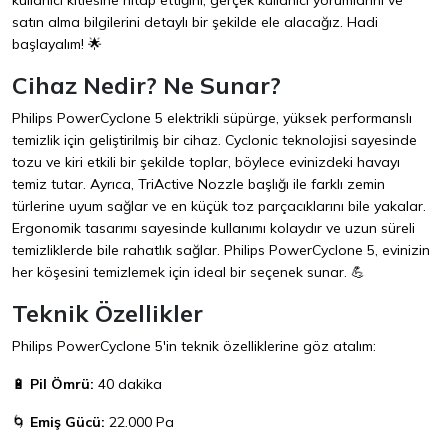
kullanıcı kitlesine hitap ettiğini, gerçek kullanıcı yorumlarını ve
satın alma bilgilerini detaylı bir şekilde ele alacağız. Hadi
başlayalım! 🌟
Cihaz Nedir? Ne Sunar?
Philips PowerCyclone 5 elektrikli süpürge, yüksek performanslı
temizlik için geliştirilmiş bir cihaz. Cyclonic teknolojisi sayesinde
tozu ve kiri etkili bir şekilde toplar, böylece evinizdeki havayı
temiz tutar. Ayrıca, TriActive Nozzle başlığı ile farklı zemin
türlerine uyum sağlar ve en küçük toz parçacıklarını bile yakalar.
Ergonomik tasarımı sayesinde kullanımı kolaydır ve uzun süreli
temizliklerde bile rahatlık sağlar. Philips PowerCyclone 5, evinizin
her köşesini temizlemek için ideal bir seçenek sunar. 💪
Teknik Özellikler
Philips PowerCyclone 5'in teknik özelliklerine göz atalım:
🔋
Pil Ömrü:
40 dakika
🌀
Emiş Gücü:
22.000 Pa