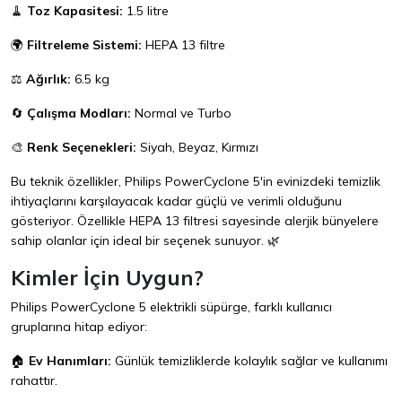
🧹
Toz Kapasitesi:
1.5 litre
🌍
Filtreleme Sistemi:
HEPA 13 filtre
⚖️
Ağırlık:
6.5 kg
🔄
Çalışma Modları:
Normal ve Turbo
🎨
Renk Seçenekleri:
Siyah, Beyaz, Kırmızı
Bu teknik özellikler, Philips PowerCyclone 5'in evinizdeki temizlik
ihtiyaçlarını karşılayacak kadar güçlü ve verimli olduğunu
gösteriyor. Özellikle HEPA 13 filtresi sayesinde alerjik bünyelere
sahip olanlar için ideal bir seçenek sunuyor. 🌿
Kimler İçin Uygun?
Philips PowerCyclone 5 elektrikli süpürge, farklı kullanıcı
gruplarına hitap ediyor:
🏠
Ev Hanımları:
Günlük temizliklerde kolaylık sağlar ve kullanımı
rahattır.