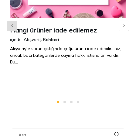
Hangi ürünler iade edilemez
G
n
içinde
Alışveriş Rehberi
iç
Alışverişte sorun çıktığında çoğu ürünü iade edebilirsiniz;
ancak bazı kategorilerde cayma hakkı istisnaları vardır.
İ
Bu...
ür
bir