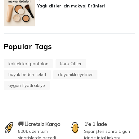
Yağlı ciltler için makyaj ürünleri
Popular Tags
kaliteli kot pantolon
Kuru Ciltler
büyük beden ceket
dayanıklı eyeliner
uygun fiyatlı abiye
🚚 Ücretsiz Kargo
1'e 1 İade
500₺ üzeri tüm
Siparişten sonra 1 gün
siparişlerde geçerli
içinde iptal imkanı