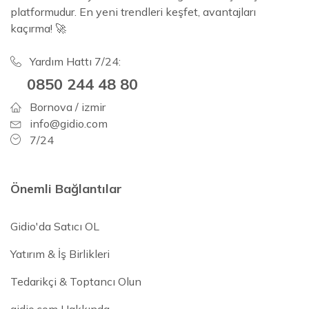
platformudur. En yeni trendleri keşfet, avantajları
kaçırma! 🚀
Yardım Hattı 7/24:
0850 244 48 80
Bornova / izmir
info@gidio.com
7/24
Önemli Bağlantılar
Gidio'da Satıcı OL
Yatırım & İş Birlikleri
Tedarikçi & Toptancı Olun
gidio.com Hakkında