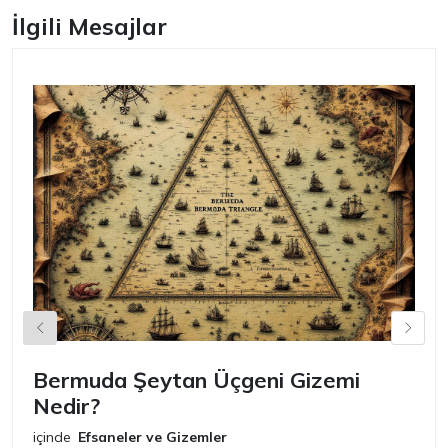
İlgili Mesajlar
Bermuda Şeytan Üçgeni Gizemi
Ş
Nedir?
iç
E
içinde
Efsaneler ve Gizemler