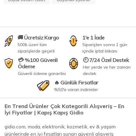
🚚 Ücretsiz Kargo
1'e 1 İade
500₺ üzeri tüm
Siparişten sonra 1 gün
siparişlerde geçerli
içinde iptal imkanı
💳 %100 Güvenli
🕘 7/24 Özel Destek
Ödeme
Her yerde ve her zaman
Güvenli ödeme garantisi
destek
🔥 Günlük Fırsatlar
%50'e varan indirimler
En Trend Ürünler Çok Kategorili Alışveriş – En
İyi Fiyatlar | Kapış Kapış Gidio
gidio.com, moda, elektronik, kozmetik, ev & yaşam
ürünlerinde en iyi fırsatları sunan güvenli alışveriş