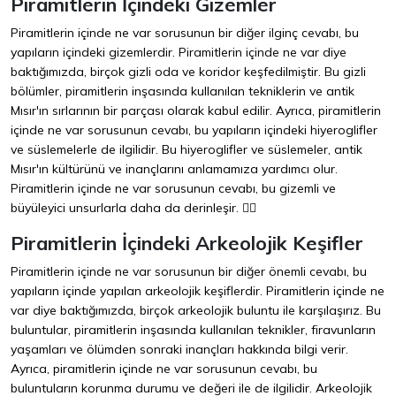
Piramitlerin İçindeki Gizemler
Piramitlerin içinde ne var sorusunun bir diğer ilginç cevabı, bu
yapıların içindeki gizemlerdir. Piramitlerin içinde ne var diye
baktığımızda, birçok gizli oda ve koridor keşfedilmiştir. Bu gizli
bölümler, piramitlerin inşasında kullanılan tekniklerin ve antik
Mısır'ın sırlarının bir parçası olarak kabul edilir. Ayrıca, piramitlerin
içinde ne var sorusunun cevabı, bu yapıların içindeki hiyeroglifler
ve süslemelerle de ilgilidir. Bu hiyeroglifler ve süslemeler, antik
Mısır'ın kültürünü ve inançlarını anlamamıza yardımcı olur.
Piramitlerin içinde ne var sorusunun cevabı, bu gizemli ve
büyüleyici unsurlarla daha da derinleşir. 🕵️‍♂️
Piramitlerin İçindeki Arkeolojik Keşifler
Piramitlerin içinde ne var sorusunun bir diğer önemli cevabı, bu
yapıların içinde yapılan arkeolojik keşiflerdir. Piramitlerin içinde ne
var diye baktığımızda, birçok arkeolojik buluntu ile karşılaşırız. Bu
buluntular, piramitlerin inşasında kullanılan teknikler, firavunların
yaşamları ve ölümden sonraki inançları hakkında bilgi verir.
Ayrıca, piramitlerin içinde ne var sorusunun cevabı, bu
buluntuların korunma durumu ve değeri ile de ilgilidir. Arkeolojik