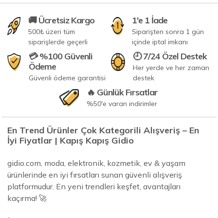
🚚 Ücretsiz Kargo
1'e 1 İade
500₺ üzeri tüm
Siparişten sonra 1 gün
siparişlerde geçerli
içinde iptal imkanı
💳 %100 Güvenli
🕘 7/24 Özel Destek
Ödeme
Her yerde ve her zaman
Güvenli ödeme garantisi
destek
🔥 Günlük Fırsatlar
%50'e varan indirimler
En Trend Ürünler Çok Kategorili Alışveriş – En
İyi Fiyatlar | Kapış Kapış Gidio
gidio.com, moda, elektronik, kozmetik, ev & yaşam
ürünlerinde en iyi fırsatları sunan güvenli alışveriş
platformudur. En yeni trendleri keşfet, avantajları
kaçırma! 🚀