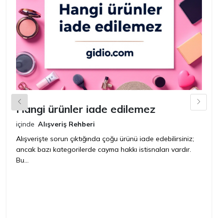
Hangi ürünler iade edilemez
G
n
içinde
Alışveriş Rehberi
iç
Alışverişte sorun çıktığında çoğu ürünü iade edebilirsiniz;
ancak bazı kategorilerde cayma hakkı istisnaları vardır.
İ
Bu...
ür
bir