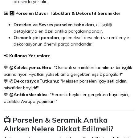
arasında yer alır.
🖼
4️⃣ Porselen Duvar Tabakları & Dekoratif Seramikler
Dresden ve Sevres porselen tabakları
, el işçiliği
detaylarıyla en özel antika parçalarındandır.
Osmanlı çini panoları
, geleneksel desenleri ve renkleriyle
dekorasyonun önemli parçalarındandır.
📢
Kullanıcı Yorumları:
💬
@KoleksiyoncuEbru:
"Osmanlı seramikleri inanılmaz bir işçilik
barındırıyor. Fiyatları yüksek ama gerçekten eşsiz parçalar!"
💬
@DekorasyonTutkunu:
"Meissen porseleni çay seti aldım,
misafirler bayıldı!"
💬
@AntikaMeraklısı:
"Seramik heykeller gerçekten büyüleyici,
özellikle Avrupa yapımları!"
📺 Porselen & Seramik Antika
Alırken Nelere Dikkat Edilmeli?