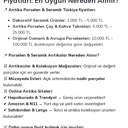
Fiyatları: En Uygun Nereden Alınır?
📍
Antika Porselen & Seramik Türkiye fiyatları:
Dekoratif Seramik Ürünler:
1.000 TL – 5.000 TL
Antika Porselen Çay & Kahve Takımları:
5.000 TL –
25.000 TL
Orijinal Osmanlı & Avrupa Porselenleri:
10.000 TL –
100.000 TL (koleksiyon değerine göre değişebilir)
📌
Porselen & Seramik Antikalar Nereden Alınır?
🛒
Antikacılar & Koleksiyon Mağazaları:
Orijinal ve değerli
parçalar için en güvenilir yerler.
🛒
Müzayede Evleri:
Açık artırmalarda
nadir parçalar
bulunabilir.
🛒
Online Antika Siteleri:
✔
Hepsiburada & Trendyol
→ Geniş ürün seçenekleri!
✔
Amazon & N11
→ Yurt dışı ve yerli satıcı avantajları!
✔
Sahibinden & Letgo
→ İkinci el antika koleksiyon ürünleri
bulunabilir!
💡
Daha uygun fiyat bulmak için ipuçları: