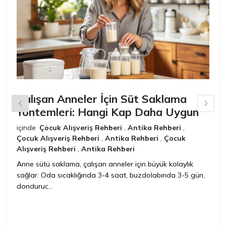
Çalışan Anneler İçin Süt Saklama
Y
Yöntemleri: Hangi Kap Daha Uygun
M
içinde
Çocuk Alışveriş Rehberi
,
Antika Rehberi
,
iç
Çocuk Alışveriş Rehberi
,
Antika Rehberi
,
Çocuk
R
Alışveriş Rehberi
,
Antika Rehberi
Ye
Anne sütü saklama, çalışan anneler için büyük kolaylık
ge
sağlar. Oda sıcaklığında 3-4 saat, buzdolabında 3-5 gün,
ve
donduruc...