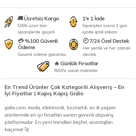
🚚 Ücretsiz Kargo
1'e 1 İade
500₺ üzeri tüm
Siparişten sonra 1 gün
siparişlerde geçerli
içinde iptal imkanı
💳 %100 Güvenli
🕘 7/24 Özel Destek
Ödeme
Her yerde ve her zaman
Güvenli ödeme garantisi
destek
🔥 Günlük Fırsatlar
%50'e varan indirimler
En Trend Ürünler Çok Kategorili Alışveriş – En
İyi Fiyatlar | Kapış Kapış Gidio
gidio.com, moda, elektronik, kozmetik, ev & yaşam
ürünlerinde en iyi fırsatları sunan güvenli alışveriş
platformudur. En yeni trendleri keşfet, avantajları
kaçırma! 🚀