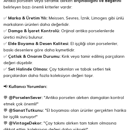
Antika porselen veya seramik alırken
orijinalliğini ve değerini
belirleyen bazı önemli kriterler vardır:
✅
Marka & Üretim Yılı:
Meissen, Sevres, İznik, Limoges gibi ünlü
markaların ürünleri daha değerlidir.
✅
Damga & İşaret Kontrolü:
Orijinal antika porselenlerde
üretici mührü bulunur.
✅
Elde Boyama & Desen Kalitesi:
El işçiliği olan porselenler,
baskı desenlere göre daha kıymetlidir.
✅
Çatlak & Onarım Durumu:
Kırık veya tamir edilmiş parçaların
değeri düşebilir.
✅
Set Halinde Olması:
Çay takımları ve tabak setleri tek
parçalardan daha fazla koleksiyon değeri taşır.
📢
Kullanıcı Yorumları:
💬
@PorselenSever:
"Antika porselen alırken damgaları kontrol
etmek çok önemli!"
💬
@SanatTutkunu:
"El boyaması olan ürünler gerçekten harika
bir işçilik sunuyor!"
💬
@VintageDekor:
"Çay takımı alırken tam takım olmasına
dikkat ettim, koleksiyon değeri daha yüksek!"