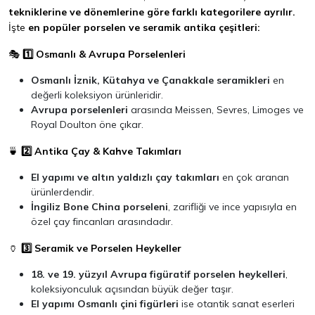
tekniklerine ve dönemlerine göre farklı kategorilere ayrılır.
İşte
en popüler porselen ve seramik antika çeşitleri:
🎭
1️⃣ Osmanlı & Avrupa Porselenleri
Osmanlı İznik, Kütahya ve Çanakkale seramikleri
en
değerli koleksiyon ürünleridir.
Avrupa porselenleri
arasında Meissen, Sevres, Limoges ve
Royal Doulton öne çıkar.
🍵
2️⃣ Antika Çay & Kahve Takımları
El yapımı ve altın yaldızlı çay takımları
en çok aranan
ürünlerdendir.
İngiliz Bone China porseleni
, zarifliği ve ince yapısıyla en
özel çay fincanları arasındadır.
🏺
3️⃣ Seramik ve Porselen Heykeller
18. ve 19. yüzyıl Avrupa figüratif porselen heykelleri
,
koleksiyonculuk açısından büyük değer taşır.
El yapımı Osmanlı çini figürleri
ise otantik sanat eserleri