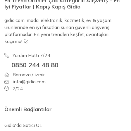
En Trend Ürünler Çok Kategorili Alışveriş – En
İyi Fiyatlar | Kapış Kapış Gidio
gidio.com, moda, elektronik, kozmetik, ev & yaşam
ürünlerinde en iyi fırsatları sunan güvenli alışveriş
platformudur. En yeni trendleri keşfet, avantajları
kaçırma! 🚀
Yardım Hattı 7/24:
0850 244 48 80
Bornova / izmir
info@gidio.com
7/24
Önemli Bağlantılar
Gidio'da Satıcı OL