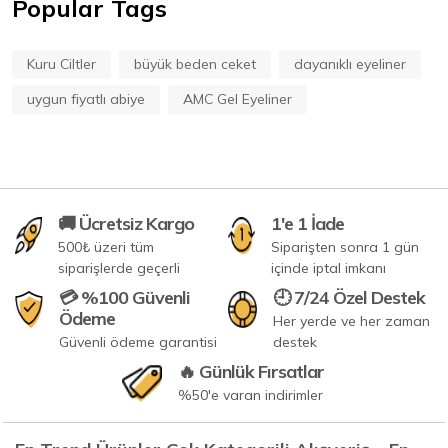
Popular Tags
Kuru Ciltler
büyük beden ceket
dayanıklı eyeliner
uygun fiyatlı abiye
AMC Gel Eyeliner
🚚 Ücretsiz Kargo
1'e 1 İade
500₺ üzeri tüm
Siparişten sonra 1 gün
siparişlerde geçerli
içinde iptal imkanı
💳 %100 Güvenli
🕘 7/24 Özel Destek
Ödeme
Her yerde ve her zaman
Güvenli ödeme garantisi
destek
🔥 Günlük Fırsatlar
%50'e varan indirimler