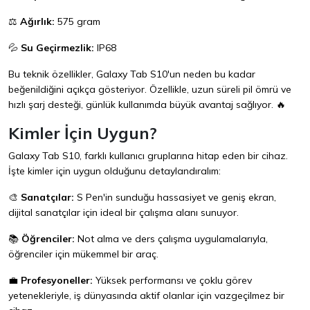
⚖️
Ağırlık:
575 gram
💦
Su Geçirmezlik:
IP68
Bu teknik özellikler, Galaxy Tab S10'un neden bu kadar
beğenildiğini açıkça gösteriyor. Özellikle, uzun süreli pil ömrü ve
hızlı şarj desteği, günlük kullanımda büyük avantaj sağlıyor. 🔥
Kimler İçin Uygun?
Galaxy Tab S10, farklı kullanıcı gruplarına hitap eden bir cihaz.
İşte kimler için uygun olduğunu detaylandıralım:
🎨
Sanatçılar:
S Pen'in sunduğu hassasiyet ve geniş ekran,
dijital sanatçılar için ideal bir çalışma alanı sunuyor.
📚
Öğrenciler:
Not alma ve ders çalışma uygulamalarıyla,
öğrenciler için mükemmel bir araç.
💼
Profesyoneller:
Yüksek performansı ve çoklu görev
yetenekleriyle, iş dünyasında aktif olanlar için vazgeçilmez bir