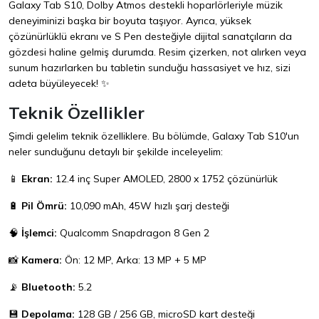
Galaxy Tab S10, Dolby Atmos destekli hoparlörleriyle müzik
deneyiminizi başka bir boyuta taşıyor. Ayrıca, yüksek
çözünürlüklü ekranı ve S Pen desteğiyle dijital sanatçıların da
gözdesi haline gelmiş durumda. Resim çizerken, not alırken veya
sunum hazırlarken bu tabletin sunduğu hassasiyet ve hız, sizi
adeta büyüleyecek! ✨
Teknik Özellikler
Şimdi gelelim teknik özelliklere. Bu bölümde, Galaxy Tab S10'un
neler sunduğunu detaylı bir şekilde inceleyelim:
📱
Ekran:
12.4 inç Super AMOLED, 2800 x 1752 çözünürlük
🔋
Pil Ömrü:
10,090 mAh, 45W hızlı şarj desteği
🧠
İşlemci:
Qualcomm Snapdragon 8 Gen 2
📸
Kamera:
Ön: 12 MP, Arka: 13 MP + 5 MP
📡
Bluetooth:
5.2
💾
Depolama:
128 GB / 256 GB, microSD kart desteği