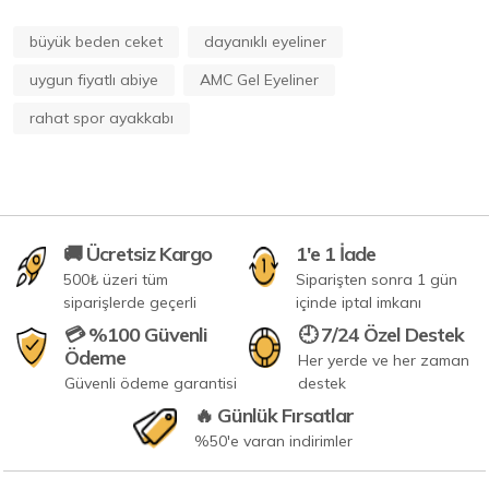
büyük beden ceket
dayanıklı eyeliner
uygun fiyatlı abiye
AMC Gel Eyeliner
rahat spor ayakkabı
🚚 Ücretsiz Kargo
1'e 1 İade
500₺ üzeri tüm
Siparişten sonra 1 gün
siparişlerde geçerli
içinde iptal imkanı
💳 %100 Güvenli
🕘 7/24 Özel Destek
Ödeme
Her yerde ve her zaman
Güvenli ödeme garantisi
destek
🔥 Günlük Fırsatlar
%50'e varan indirimler