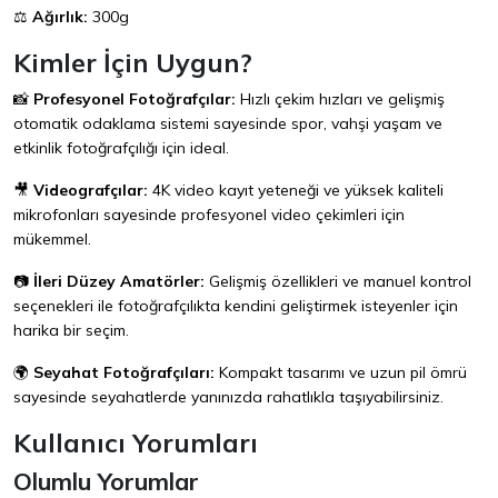
⚖️
Ağırlık:
300g
Kimler İçin Uygun?
📸
Profesyonel Fotoğrafçılar:
Hızlı çekim hızları ve gelişmiş
otomatik odaklama sistemi sayesinde spor, vahşi yaşam ve
etkinlik fotoğrafçılığı için ideal.
🎥
Videografçılar:
4K video kayıt yeteneği ve yüksek kaliteli
mikrofonları sayesinde profesyonel video çekimleri için
mükemmel.
📷
İleri Düzey Amatörler:
Gelişmiş özellikleri ve manuel kontrol
seçenekleri ile fotoğrafçılıkta kendini geliştirmek isteyenler için
harika bir seçim.
🌍
Seyahat Fotoğrafçıları:
Kompakt tasarımı ve uzun pil ömrü
sayesinde seyahatlerde yanınızda rahatlıkla taşıyabilirsiniz.
Kullanıcı Yorumları
Olumlu Yorumlar