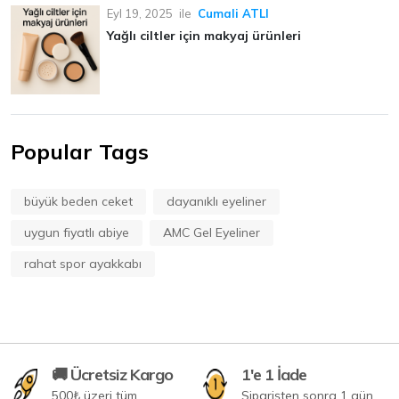
Eyl 19, 2025
ile
Cumali ATLI
Yağlı ciltler için makyaj ürünleri
Popular Tags
büyük beden ceket
dayanıklı eyeliner
uygun fiyatlı abiye
AMC Gel Eyeliner
rahat spor ayakkabı
🚚 Ücretsiz Kargo
1'e 1 İade
500₺ üzeri tüm
Siparişten sonra 1 gün