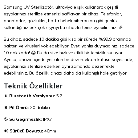
Samsung UV Sterilizatör, ultraviyole ışık kullanarak çeşitli
eşyalarınızı sterilize etmenizi sağlayan bir cihaz. Telefonlar,
anahtarlar, gözlükler, hatta bebek biberonları gibi günlük
kullandığınız pek çok eşyayı bu cihazla temizleyebilirsiniz. 🎉
Bu cihaz, sadece 10 dakika gibi kısa bir sürede %99,9 oranında
bakteri ve virüsleri yok edebiliyor. Evet, yanlış duymadınız, sadece
10 dakikada! 😱 Bu da size hızlı ve etkili bir temizlik sunuyor.
Ayrıca, cihazın içinde yer alan bir dezenfektan kutusu sayesinde,
eşyalarınızı sterilize ederken aynı zamanda dezenfekte
edebilirsiniz. Bu özellik, cihazı daha da kullanışlı hale getiriyor.
Teknik Özellikler
📡
Bluetooth Versiyonu:
5.2
🔋
Pil Ömrü:
30 dakika
💦
Su Geçirmezlik:
IPX7
🔊
Sürücü Boyutu:
40mm