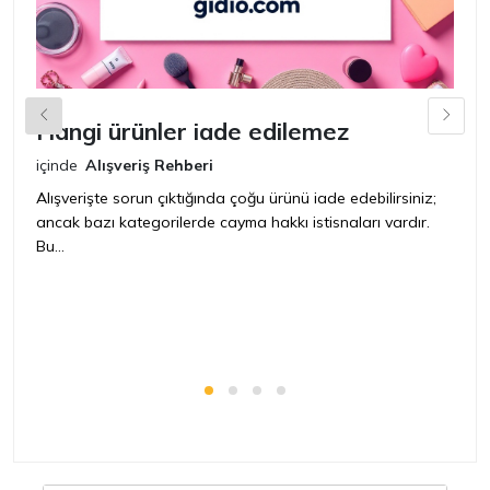
Hangi ürünler iade edilemez
G
n
içinde
Alışveriş Rehberi
iç
Alışverişte sorun çıktığında çoğu ürünü iade edebilirsiniz;
ancak bazı kategorilerde cayma hakkı istisnaları vardır.
İ
Bu...
ür
bir