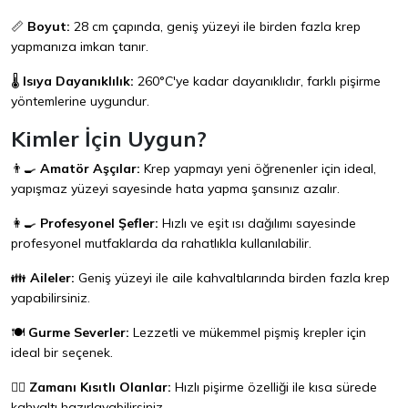
📏
Boyut:
28 cm çapında, geniş yüzeyi ile birden fazla krep
yapmanıza imkan tanır.
🌡️
Isıya Dayanıklılık:
260°C'ye kadar dayanıklıdır, farklı pişirme
yöntemlerine uygundur.
Kimler İçin Uygun?
👨‍🍳
Amatör Aşçılar:
Krep yapmayı yeni öğrenenler için ideal,
yapışmaz yüzeyi sayesinde hata yapma şansınız azalır.
👩‍🍳
Profesyonel Şefler:
Hızlı ve eşit ısı dağılımı sayesinde
profesyonel mutfaklarda da rahatlıkla kullanılabilir.
👪
Aileler:
Geniş yüzeyi ile aile kahvaltılarında birden fazla krep
yapabilirsiniz.
🍽️
Gurme Severler:
Lezzetli ve mükemmel pişmiş krepler için
ideal bir seçenek.
🏃‍♂️
Zamanı Kısıtlı Olanlar:
Hızlı pişirme özelliği ile kısa sürede
kahvaltı hazırlayabilirsiniz.