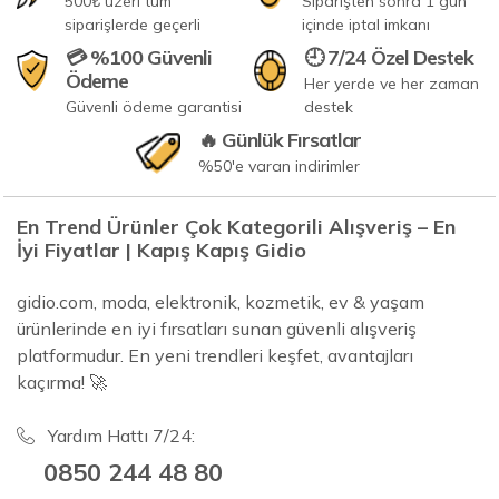
500₺ üzeri tüm
Siparişten sonra 1 gün
siparişlerde geçerli
içinde iptal imkanı
💳 %100 Güvenli
🕘 7/24 Özel Destek
Ödeme
Her yerde ve her zaman
Güvenli ödeme garantisi
destek
🔥 Günlük Fırsatlar
%50'e varan indirimler
En Trend Ürünler Çok Kategorili Alışveriş – En
İyi Fiyatlar | Kapış Kapış Gidio
gidio.com, moda, elektronik, kozmetik, ev & yaşam
ürünlerinde en iyi fırsatları sunan güvenli alışveriş
platformudur. En yeni trendleri keşfet, avantajları
kaçırma! 🚀
Yardım Hattı 7/24:
0850 244 48 80