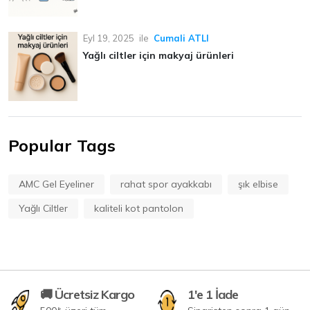
Eyl 19, 2025
ile
Cumali ATLI
Yağlı ciltler için makyaj ürünleri
Popular Tags
AMC Gel Eyeliner
rahat spor ayakkabı
şık elbise
Yağlı Ciltler
kaliteli kot pantolon
🚚 Ücretsiz Kargo
1'e 1 İade