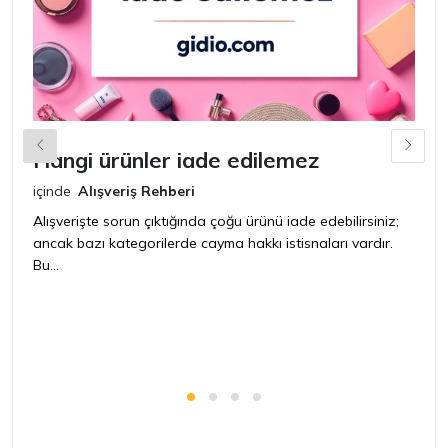
Hangi ürünler iade edilemez
G
n
içinde
Alışveriş Rehberi
iç
Alışverişte sorun çıktığında çoğu ürünü iade edebilirsiniz;
ancak bazı kategorilerde cayma hakkı istisnaları vardır.
İ
Bu...
ür
bir