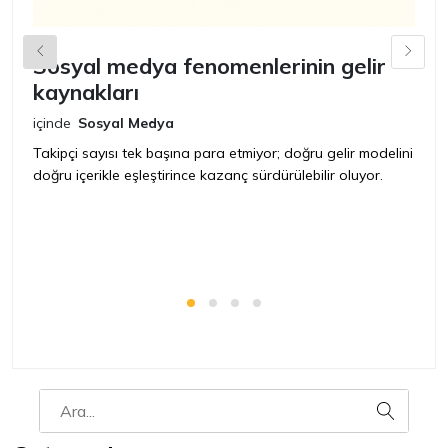
Sosyal medya fenomenlerinin gelir
C
kaynakları
k
içinde
Sosyal Medya
iç
Takipçi sayısı tek başına para etmiyor; doğru gelir modelini
Ak
doğru içerikle eşleştirince kazanç sürdürülebilir oluyor.
i
iç