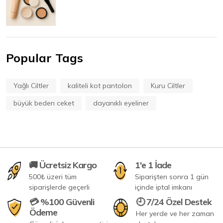
Popular Tags
Yağlı Ciltler
kaliteli kot pantolon
Kuru Ciltler
büyük beden ceket
dayanıklı eyeliner
🚚 Ücretsiz Kargo
1'e 1 İade
500₺ üzeri tüm
Siparişten sonra 1 gün
siparişlerde geçerli
içinde iptal imkanı
💳 %100 Güvenli
🕘 7/24 Özel Destek
Ödeme
Her yerde ve her zaman