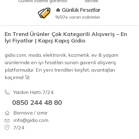
Güvenli ödeme garantisi
destek
🔥 Günlük Fırsatlar
%50'e varan indirimler
En Trend Ürünler Çok Kategorili Alışveriş – En
İyi Fiyatlar | Kapış Kapış Gidio
gidio.com, moda, elektronik, kozmetik, ev & yaşam
ürünlerinde en iyi fırsatları sunan güvenli alışveriş
platformudur. En yeni trendleri keşfet, avantajları
kaçırma! 🚀
Yardım Hattı 7/24:
0850 244 48 80
Bornova / izmir
info@gidio.com
7/24