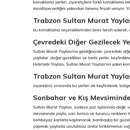
konaklama yerleri, ziyaretçilere farklı konaklama im
misafirperverliğini yakından tanıma fırsatı veriyor. Y
Trabzon Sultan Murat Yayla
bu konaklama seçeneklerinden birini tercih ederek, un
Çevredeki Diğer Gezilecek Ye
Sultan Murat Yaylası'na geldiğinizde, çevredeki diğe
yaylalar, doğal güzellikler ve tarihi yerler, keşfedi
Hıdırnebi Yaylası, Sultan Murat Yaylası'na yakın k
Trabzon Sultan Murat Yayla
ziyaretiniz sırasında bu yerleri de keşfederek, bölgen
Sonbahar ve Kış Mevsiminde 
Sultan Murat Yaylası, sadece yaz aylarında değil, s
mevsiminde yayla, sarı, kırmızı ve turuncu renkleri
bembeyaz karlarla kaplanarak, bambaşka bir güzelli
yapmak, yaylada unutulmaz anılar biriktirmenizi sa