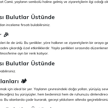
rat Camii, yaylanın sembolü haline gelmiş ve ziyaretçilerin ilgi odağı o
sı Bulutlar Üstünde
an inceleme fırsatı bulabilirsiniz.
r 🎉
eri ile de ünlü. Bu şenlikler, yöre halkının ve ziyaretçilerin bir araya g
tadını çıkardığı özel etkinliklerdir. Yayla şenlikleri sırasında düzenlene
atmosferine ayrı bir renk katıyor.
sı Bulutlar Üstünde
bilirsiniz.
anları 🏕️
k için ideal bir yer. Yaylanın çevresindeki doğa yolları, yürüyüş sev
ileceğiniz bu yürüyüşler, hem bedeninizi hem de ruhunuzu dinlendirec
 Bu alanlarda çadır kurarak, geceyi yıldızların altında geçirebilirsini