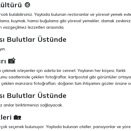
ültürü 🍲
satı bulabilirsiniz. Yaylada bulunan restoranlar ve yöresel yemek evler
mıhlama, kuymak, hamsi buğulama gibi yöresel yemekler, damak zevkiniz
in vazgeçilmez lezzetleri arasında.
sı Bulutlar Üstünde
yın.
rı 📸
ekmek isteyenler için adeta bir cennet. Yaylanın her köşesi, farklı
umu saatlerinde çekilen fotoğraflar, kartpostal gibi görüntüler ortaya
 çekilen manzara fotoğrafları, doğanın tüm ihtişamını gözler önüne se
sı Bulutlar Üstünde
anılar biriktirmenizi sağlayacak.
eri 🏡
ok seçenek bulunuyor. Yaylada bulunan oteller, pansiyonlar ve yöre