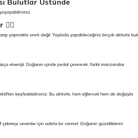
sı Bulutlar Üstünde
aşayabilirsiniz.
🚴‍♂️
mp yapmakla sınırlı değil. Yaylada yapabileceğiniz birçok aktivite bul
dukça elverişli. Doğanın içinde pedal çevirerek, farklı manzaralar
pektiften keşfedebilirsiniz. Bu aktivite, hem eğlenceli hem de doğayla
 çekmeyi sevenler için adeta bir cennet. Doğanın güzelliklerini