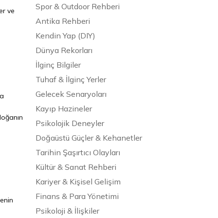
Spor & Outdoor Rehberi
er ve
Antika Rehberi
Kendin Yap (DIY)
Dünya Rekorları
İlginç Bilgiler
Tuhaf & İlginç Yerler
Gelecek Senaryoları
la
Kayıp Hazineler
 doğanın
Psikolojik Deneyler
Doğaüstü Güçler & Kehanetler
Tarihin Şaşırtıcı Olayları
Kültür & Sanat Rehberi
Kariyer & Kişisel Gelişim
Finans & Para Yönetimi
genin
Psikoloji & İlişkiler
i