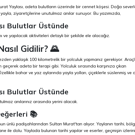
urat Yaylası, adeta bulutların üzerinde bir cennet köşesi. Doğa severl
 yayla, ziyaretçilerine unutulmaz anılar sunuyor. Bu yazımızda,
sı Bulutlar Üstünde
ı ve yapılacak aktiviteleri detaylı bir şekilde ele alacağız.
asıl Gidilir? 🌄
zden yaklaşık 100 kilometrelik bir yolculuk yapmanız gerekiyor. Araç
 geçerek adeta bir terapi gibi. Yolculuk sırasında karşınıza çıkan
llikle bahar ve yaz aylarında yayla yolları, çiçeklerle süslenmiş ve
sı Bulutlar Üstünde
ulmaz anılarınız arasında yerini alacak.
eğerleri 📚
un ünlü padişahlarından Sultan Murat'tan alıyor. Yaylanın tarihi, böl
ane ile dolu. Yaylada bulunan tarihi yapılar ve eserler, geçmişin izlerin