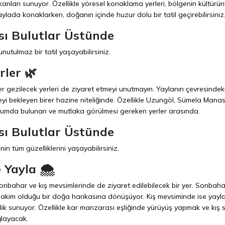
kanları sunuyor. Özellikle yöresel konaklama yerleri, bölgenin kültürü
aylada konaklarken, doğanın içinde huzur dolu bir tatil geçirebilirsiniz
sı Bulutlar Üstünde
utulmaz bir tatil yaşayabilirsiniz.
rler 🌿
r gezilecek yerleri de ziyaret etmeyi unutmayın. Yaylanın çevresindek
lmeyi bekleyen birer hazine niteliğinde. Özellikle Uzungöl, Sümela Manast
onumda bulunan ve mutlaka görülmesi gereken yerler arasında.
sı Bulutlar Üstünde
in tüm güzelliklerini yaşayabilirsiniz.
Yayla 🌨️
onbahar ve kış mevsimlerinde de ziyaret edilebilecek bir yer. Sonbaha
n hakim olduğu bir doğa harikasına dönüşüyor. Kış mevsiminde ise yayla
k sunuyor. Özellikle kar manzarası eşliğinde yürüyüş yapmak ve kış s
ğlayacak.