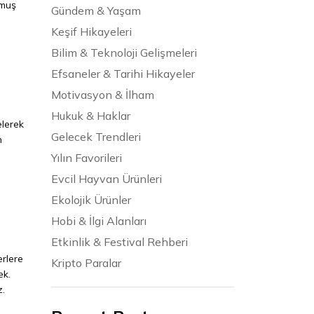
lmuş
Gündem & Yaşam
Keşif Hikayeleri
Bilim & Teknoloji Gelişmeleri
Efsaneler & Tarihi Hikayeler
Motivasyon & İlham
Hukuk & Haklar
elerek
Gelecek Trendleri
n
Yılın Favorileri
Evcil Hayvan Ürünleri
Ekolojik Ürünler
Hobi & İlgi Alanları
Etkinlik & Festival Rehberi
erlere
Kripto Paralar
ek.
z.