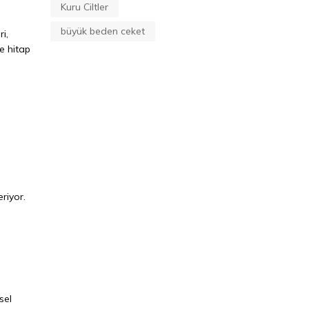
Kuru Ciltler
büyük beden ceket
i,
e hitap
riyor.
sel