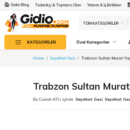
Gidio Blog
Tedarikçi & Toptancı Olun
Yatırım & İş Birlikleri
TÜM KATEGORILER
Özel Kategoriler
KATEGORILER
Home
Seyahat Gezi
Trabzon Sultan Murat Yay
Trabzon Sultan Murat 
By Cumali ATLI
içinde
Seyahat Gezi
,
Seyahat Gez