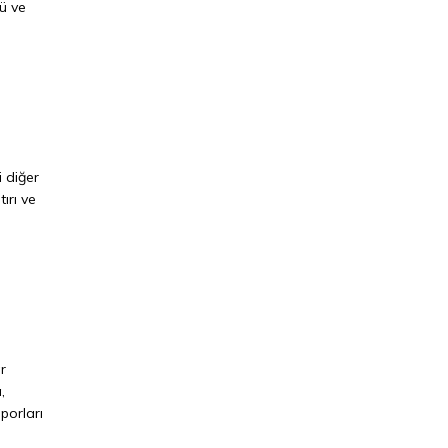
nü ve
.
i diğer
ırı ve
r
,
porları