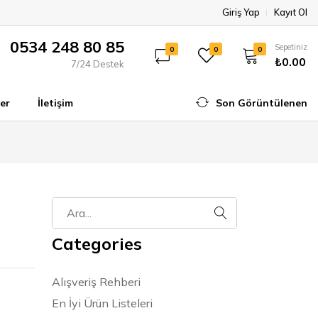
Giriş Yap
Kayıt Ol
0534 248 80 85
Sepetiniz
0
0
0
₺0.00
7/24 Destek
er
İletişim
Son Görüntülenen
Categories
Alışveriş Rehberi
En İyi Ürün Listeleri