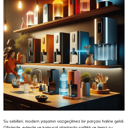
Su sebilleri, modern yaşamın vazgeçilmez bir parçası haline geldi.
Ofislerde, evlerde ve kamusal alanlarda sağlıklı ve temiz su