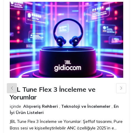
JBL Tune Flex 3 İnceleme ve
B
Yorumlar
İ
içinde
Alışveriş Rehberi
,
Teknoloji ve İncelemeler
,
En
iç
İyi Ürün Listeleri
İy
JBL Tune Flex 3 İnceleme ve Yorumlar: Şeffaf tasarımı, Pure
B
Bass sesi ve kişiselleştirilebilir ANC özelliğiyle 2025’in e...
Ad