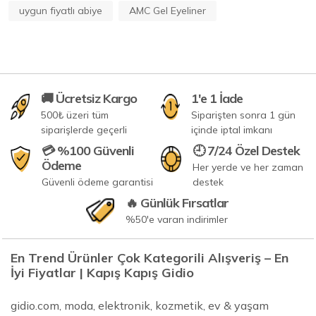
uygun fiyatlı abiye
AMC Gel Eyeliner
🚚 Ücretsiz Kargo
1'e 1 İade
500₺ üzeri tüm
Siparişten sonra 1 gün
siparişlerde geçerli
içinde iptal imkanı
💳 %100 Güvenli
🕘 7/24 Özel Destek
Ödeme
Her yerde ve her zaman
Güvenli ödeme garantisi
destek
🔥 Günlük Fırsatlar
%50'e varan indirimler
En Trend Ürünler Çok Kategorili Alışveriş – En
İyi Fiyatlar | Kapış Kapış Gidio
gidio.com, moda, elektronik, kozmetik, ev & yaşam