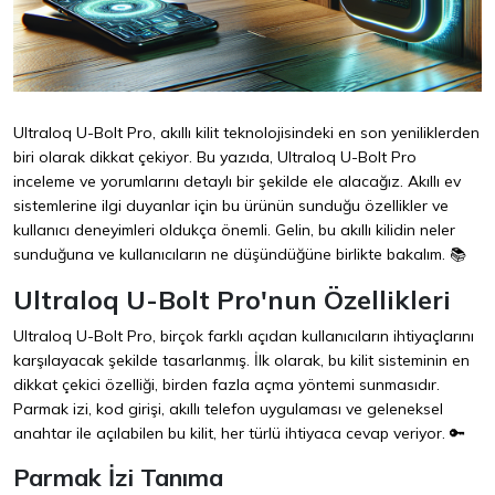
Ultraloq U-Bolt Pro, akıllı kilit teknolojisindeki en son yeniliklerden
biri olarak dikkat çekiyor. Bu yazıda, Ultraloq U-Bolt Pro
inceleme ve yorumlarını detaylı bir şekilde ele alacağız. Akıllı ev
sistemlerine ilgi duyanlar için bu ürünün sunduğu özellikler ve
kullanıcı deneyimleri oldukça önemli. Gelin, bu akıllı kilidin neler
sunduğuna ve kullanıcıların ne düşündüğüne birlikte bakalım. 📚
Ultraloq U-Bolt Pro'nun Özellikleri
Ultraloq U-Bolt Pro, birçok farklı açıdan kullanıcıların ihtiyaçlarını
karşılayacak şekilde tasarlanmış. İlk olarak, bu kilit sisteminin en
dikkat çekici özelliği, birden fazla açma yöntemi sunmasıdır.
Parmak izi, kod girişi, akıllı telefon uygulaması ve geleneksel
anahtar ile açılabilen bu kilit, her türlü ihtiyaca cevap veriyor. 🔑
Parmak İzi Tanıma