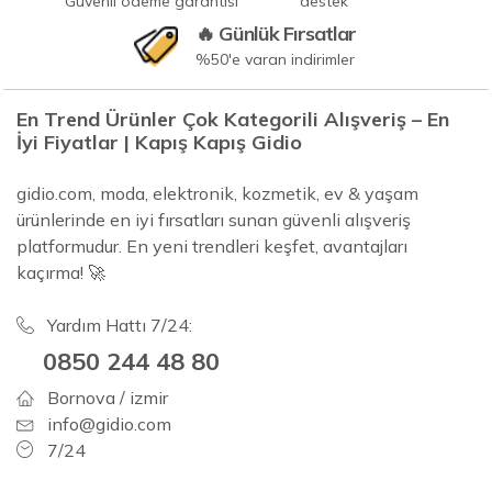
Güvenli ödeme garantisi
destek
🔥 Günlük Fırsatlar
%50'e varan indirimler
En Trend Ürünler Çok Kategorili Alışveriş – En
İyi Fiyatlar | Kapış Kapış Gidio
gidio.com, moda, elektronik, kozmetik, ev & yaşam
ürünlerinde en iyi fırsatları sunan güvenli alışveriş
platformudur. En yeni trendleri keşfet, avantajları
kaçırma! 🚀
Yardım Hattı 7/24:
0850 244 48 80
Bornova / izmir
info@gidio.com
7/24