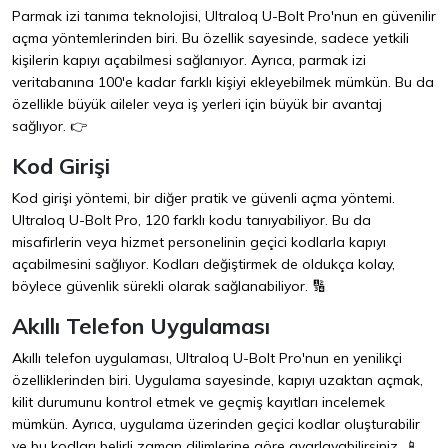
Parmak izi tanıma teknolojisi, Ultraloq U-Bolt Pro'nun en güvenilir
açma yöntemlerinden biri. Bu özellik sayesinde, sadece yetkili
kişilerin kapıyı açabilmesi sağlanıyor. Ayrıca, parmak izi
veritabanına 100'e kadar farklı kişiyi ekleyebilmek mümkün. Bu da
özellikle büyük aileler veya iş yerleri için büyük bir avantaj
sağlıyor. 👉
Kod Girişi
Kod girişi yöntemi, bir diğer pratik ve güvenli açma yöntemi.
Ultraloq U-Bolt Pro, 120 farklı kodu tanıyabiliyor. Bu da
misafirlerin veya hizmet personelinin geçici kodlarla kapıyı
açabilmesini sağlıyor. Kodları değiştirmek de oldukça kolay,
böylece güvenlik sürekli olarak sağlanabiliyor. 🔢
Akıllı Telefon Uygulaması
Akıllı telefon uygulaması, Ultraloq U-Bolt Pro'nun en yenilikçi
özelliklerinden biri. Uygulama sayesinde, kapıyı uzaktan açmak,
kilit durumunu kontrol etmek ve geçmiş kayıtları incelemek
mümkün. Ayrıca, uygulama üzerinden geçici kodlar oluşturabilir
ve bu kodları belirli zaman dilimlerine göre ayarlayabilirsiniz. 📱