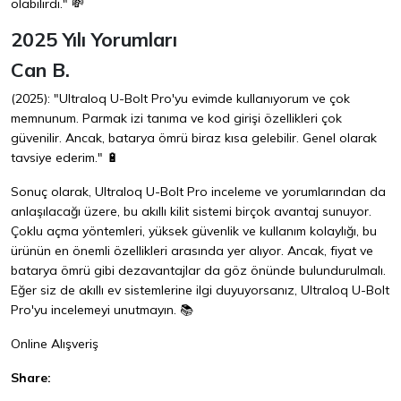
olabilirdi." 💸
2025 Yılı Yorumları
Can B.
(2025): "Ultraloq U-Bolt Pro'yu evimde kullanıyorum ve çok
memnunum. Parmak izi tanıma ve kod girişi özellikleri çok
güvenilir. Ancak, batarya ömrü biraz kısa gelebilir. Genel olarak
tavsiye ederim." 🔋
Sonuç olarak, Ultraloq U-Bolt Pro inceleme ve yorumlarından da
anlaşılacağı üzere, bu akıllı kilit sistemi birçok avantaj sunuyor.
Çoklu açma yöntemleri, yüksek güvenlik ve kullanım kolaylığı, bu
ürünün en önemli özellikleri arasında yer alıyor. Ancak, fiyat ve
batarya ömrü gibi dezavantajlar da göz önünde bulundurulmalı.
Eğer siz de akıllı ev sistemlerine ilgi duyuyorsanız, Ultraloq U-Bolt
Pro'yu incelemeyi unutmayın. 📚
Online Alışveriş
Share: