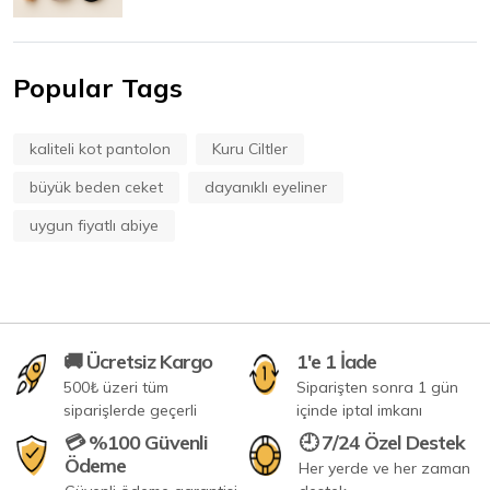
Popular Tags
kaliteli kot pantolon
Kuru Ciltler
büyük beden ceket
dayanıklı eyeliner
uygun fiyatlı abiye
🚚 Ücretsiz Kargo
1'e 1 İade
500₺ üzeri tüm
Siparişten sonra 1 gün
siparişlerde geçerli
içinde iptal imkanı
💳 %100 Güvenli
🕘 7/24 Özel Destek
Ödeme
Her yerde ve her zaman