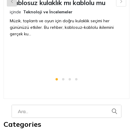
Kablosuz kulaklık mı kablolu mu
L
içinde
Teknoloji ve İncelemeler
iç
Müzik, toplantı ve oyun için doğru kulaklık seçimi her
Ye
gününüzü etkiler. Bu rehber, kablosuz–kablolu ikilemini
ya
gerçek ku...
Categories