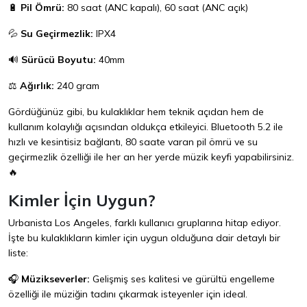
🔋
Pil Ömrü:
80 saat (ANC kapalı), 60 saat (ANC açık)
💦
Su Geçirmezlik:
IPX4
🔊
Sürücü Boyutu:
40mm
⚖️
Ağırlık:
240 gram
Gördüğünüz gibi, bu kulaklıklar hem teknik açıdan hem de
kullanım kolaylığı açısından oldukça etkileyici. Bluetooth 5.2 ile
hızlı ve kesintisiz bağlantı, 80 saate varan pil ömrü ve su
geçirmezlik özelliği ile her an her yerde müzik keyfi yapabilirsiniz.
🔥
Kimler İçin Uygun?
Urbanista Los Angeles, farklı kullanıcı gruplarına hitap ediyor.
İşte bu kulaklıkların kimler için uygun olduğuna dair detaylı bir
liste:
🎧
Müzikseverler:
Gelişmiş ses kalitesi ve gürültü engelleme
özelliği ile müziğin tadını çıkarmak isteyenler için ideal.