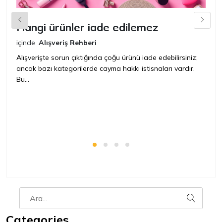
Hangi ürünler iade edilemez
G
n
içinde
Alışveriş Rehberi
iç
Alışverişte sorun çıktığında çoğu ürünü iade edebilirsiniz;
ancak bazı kategorilerde cayma hakkı istisnaları vardır.
İ
Bu...
ür
bir
Categories