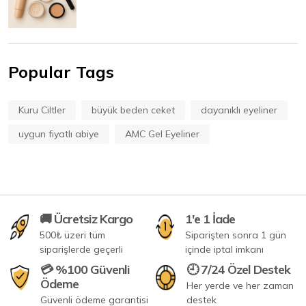
Popular Tags
Kuru Ciltler
büyük beden ceket
dayanıklı eyeliner
uygun fiyatlı abiye
AMC Gel Eyeliner
🚚 Ücretsiz Kargo
1'e 1 İade
500₺ üzeri tüm
Siparişten sonra 1 gün
siparişlerde geçerli
içinde iptal imkanı
💳 %100 Güvenli
🕘 7/24 Özel Destek
Ödeme
Her yerde ve her zaman
Güvenli ödeme garantisi
destek