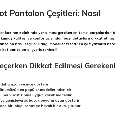
t Pantolon Çeşitleri: Nasıl
er kadının dolabında yer alması gereken en temel parçalardan bi
 kumaş kalitesi ve konfor açısından bazı detaylara dikkat etmey
 pantolon nasıl seçilir? Hangi modeller trend? En iyi fiyatlarla ner
 kot pantolon alışveriş rehberi!
eçerken Dikkat Edilmesi Gereken
 daha uzun ve ince gösterir.
 günümüzün en popüler modellerinden biri.
, her vücut tipine uygun klasik modeldir.
fçe genişleyerek bacak boyunu uzun gösterir.
nden biri olup, rahat ve havalı bir duruş sunar.