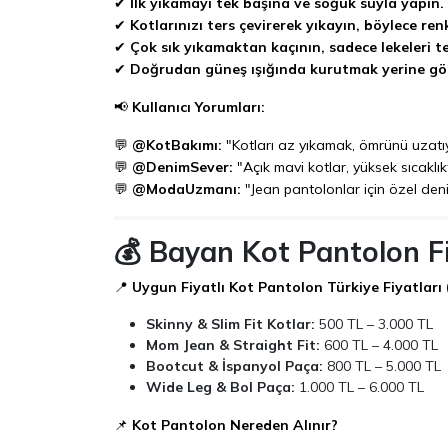
✔
İlk yıkamayı tek başına ve soğuk suyla yapın.
✔
Kotlarınızı ters çevirerek yıkayın, böylece ren
✔
Çok sık yıkamaktan kaçının, sadece lekeleri te
✔
Doğrudan güneş ışığında kurutmak yerine gö
📢
Kullanıcı Yorumları:
💬
@KotBakımı:
"Kotları az yıkamak, ömrünü uzatı
💬
@DenimSever:
"Açık mavi kotlar, yüksek sıcaklık
💬
@ModaUzmanı:
"Jean pantolonlar için özel denim
💰 Bayan Kot Pantolon Fi
📍
Uygun Fiyatlı Kot Pantolon Türkiye Fiyatları 
Skinny & Slim Fit Kotlar:
500 TL – 3.000 TL
Mom Jean & Straight Fit:
600 TL – 4.000 TL
Bootcut & İspanyol Paça:
800 TL – 5.000 TL
Wide Leg & Bol Paça:
1.000 TL – 6.000 TL
📌
Kot Pantolon Nereden Alınır?