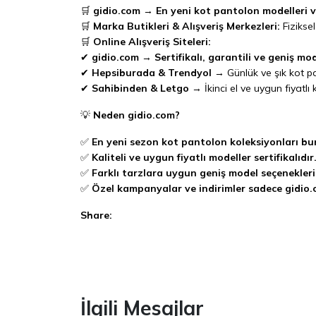
🛒
gidio.com
→
En yeni kot pantolon modelleri v
🛒
Marka Butikleri & Alışveriş Merkezleri:
Fizikse
🛒
Online Alışveriş Siteleri:
✔
gidio.com
→
Sertifikalı, garantili ve geniş m
✔
Hepsiburada & Trendyol
→ Günlük ve şık kot pa
✔
Sahibinden & Letgo
→ İkinci el ve uygun fiyatlı 
💡
Neden gidio.com?
✅
En yeni sezon kot pantolon koleksiyonları bu
✅
Kaliteli ve uygun fiyatlı modeller sertifikalıdır
✅
Farklı tarzlara uygun geniş model seçenekler
✅
Özel kampanyalar ve indirimler sadece gidio.
Share:
Facebook
İlgili Mesajlar