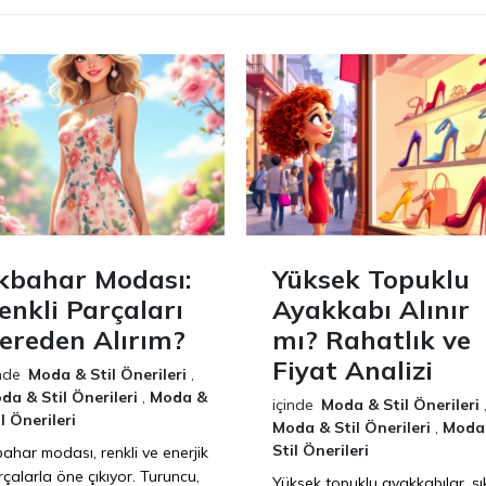
lkbahar Modası:
Yüksek Topuklu
enkli Parçaları
Ayakkabı Alınır
ereden Alırım?
mı? Rahatlık ve
Fiyat Analizi
nde
Moda & Stil Önerileri
,
da & Stil Önerileri
,
Moda &
içinde
Moda & Stil Önerileri
il Önerileri
Moda & Stil Önerileri
,
Moda
Stil Önerileri
bahar modası, renkli ve enerjik
rçalarla öne çıkıyor. Turuncu,
Yüksek topuklu ayakkabılar, şık