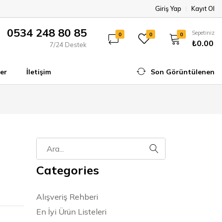
Giriş Yap
Kayıt Ol
0534 248 80 85
Sepetiniz
0
0
0
₺0.00
7/24 Destek
er
İletişim
Son Görüntülenen
Categories
Alışveriş Rehberi
En İyi Ürün Listeleri