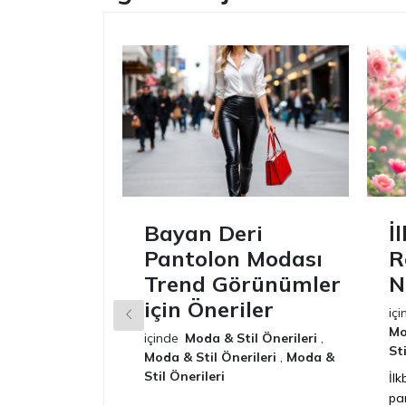
Bayan Deri
İ
Pantolon Modası
R
Trend Görünümler
N
için Öneriler
içi
Mo
içinde
Moda & Stil Önerileri
,
St
Moda & Stil Önerileri
,
Moda &
Stil Önerileri
İlk
pa