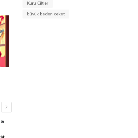
Kuru Ciltler
büyük beden ceket
Bayan Ofis
Kombinleri: Şık ve
Ekonomik Öneriler
içinde
Moda & Stil Önerileri
,
Moda & Stil Önerileri
,
Moda &
,
Stil Önerileri
 &
Şık ve ekonomik ofis kombinleri
nasıl yapılır? Blazer ceketler,
lık