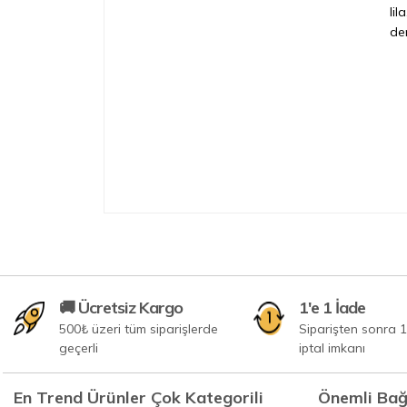
lil
den
🚚 Ücretsiz Kargo
1'e 1 İade
500₺ üzeri tüm siparişlerde
Siparişten sonra 1
geçerli
iptal imkanı
En Trend Ürünler Çok Kategorili
Önemli Bağ