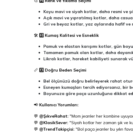
🎨
2️⃣ Renk ve Yıkama Seçimi
Koyu mavi ve siyah kotlar, daha resmi ve şık
Açık mavi ve yıpratılmış kotlar, daha casua
Gri ve beyaz kotlar, yaz aylarında hafif ve
🛠
3️⃣ Kumaş Kalitesi ve Esneklik
Pamuk ve elastan karışımı kotlar, gün boyu
Tamamen pamuk olan kotlar, daha dayanıkl
Likralı kotlar, hareket kabiliyeti sunarak
📏
4️⃣ Doğru Beden Seçimi
Bel ölçünüzü doğru belirleyerek rahat otur
Esneyen kumaşları tercih ediyorsanız, bir b
Boyunuza göre paça uzunluğuna dikkat edin,
📢
Kullanıcı Yorumları:
💬
@ŞıkveRahat:
"Mom jeanler her kombine uyuyor,
💬
@KlasikSever:
"Siyah kotlar her zaman şık ve kur
💬
@TrendTakipçisi:
"Bol paça jeanler bu yılın favo