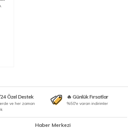
kumaş pantolonlar ve beyaz
,
gömleklerle en iyi kombin öne...
/24 Özel Destek
🔥 Günlük Fırsatlar
yerde ve her zaman
%50'e varan indirimler
ek
Haber Merkezi