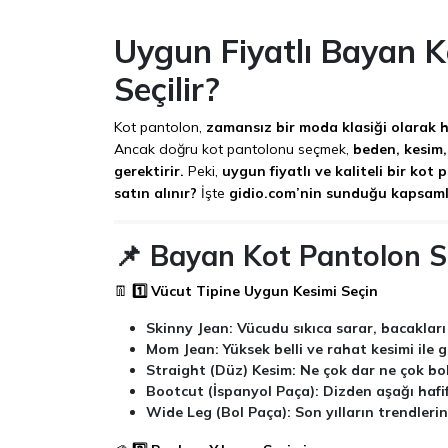
Uygun Fiyatlı Bayan Ko
Seçilir?
Kot pantolon,
zamansız bir moda klasiği olarak h
Ancak doğru kot pantolonu seçmek,
beden, kesim,
gerektirir.
Peki,
uygun fiyatlı ve kaliteli bir kot
satın alınır?
İşte
gidio.com’nin sunduğu kapsamlı
📌 Bayan Kot Pantolon S
👖
1️⃣ Vücut Tipine Uygun Kesimi Seçin
Skinny Jean:
Vücudu sıkıca sarar, bacakları
Mom Jean:
Yüksek belli ve rahat kesimi ile
Straight (Düz) Kesim:
Ne çok dar ne çok bol
Bootcut (İspanyol Paça):
Dizden aşağı hafi
Wide Leg (Bol Paça):
Son yılların trendleri