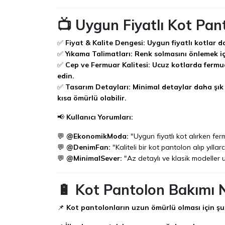
📺 Uygun Fiyatlı Kot Pa
✅
Fiyat & Kalite Dengesi:
Uygun fiyatlı kotlar da
✅
Yıkama Talimatları:
Renk solmasını önlemek içi
✅
Cep ve Fermuar Kalitesi:
Ucuz kotlarda fermua
edin.
✅
Tasarım Detayları:
Minimal detaylar daha şık
kısa ömürlü olabilir.
📢
Kullanıcı Yorumları:
💬
@EkonomikModa:
"Uygun fiyatlı kot alırken fer
💬
@DenimFan:
"Kaliteli bir kot pantolon alıp yıllar
💬
@MinimalSever:
"Az detaylı ve klasik modeller 
🔋 Kot Pantolon Bakımı N
📌
Kot pantolonların uzun ömürlü olması için şu 