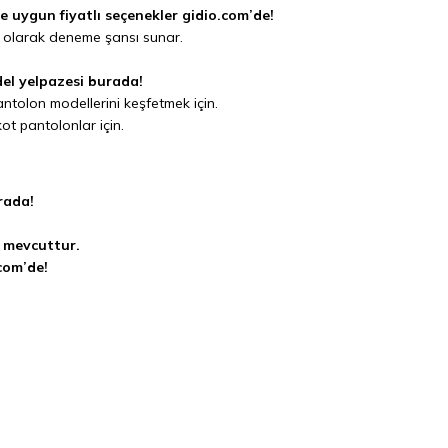
e uygun fiyatlı seçenekler gidio.com’de!
l olarak deneme şansı sunar.
odel yelpazesi burada!
ntolon modellerini keşfetmek için.
kot pantolonlar için.
rada!
.
i mevcuttur.
com’de!