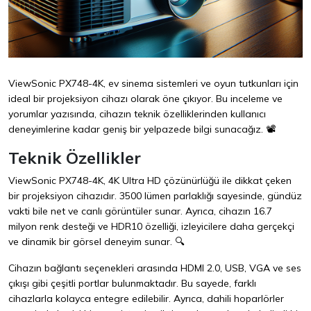
ViewSonic PX748-4K, ev sinema sistemleri ve oyun tutkunları için
ideal bir projeksiyon cihazı olarak öne çıkıyor. Bu inceleme ve
yorumlar yazısında, cihazın teknik özelliklerinden kullanıcı
deneyimlerine kadar geniş bir yelpazede bilgi sunacağız. 📽️
Teknik Özellikler
ViewSonic PX748-4K, 4K Ultra HD çözünürlüğü ile dikkat çeken
bir projeksiyon cihazıdır. 3500 lümen parlaklığı sayesinde, gündüz
vakti bile net ve canlı görüntüler sunar. Ayrıca, cihazın 16.7
milyon renk desteği ve HDR10 özelliği, izleyicilere daha gerçekçi
ve dinamik bir görsel deneyim sunar. 🔍
Cihazın bağlantı seçenekleri arasında HDMI 2.0, USB, VGA ve ses
çıkışı gibi çeşitli portlar bulunmaktadır. Bu sayede, farklı
cihazlarla kolayca entegre edilebilir. Ayrıca, dahili hoparlörler