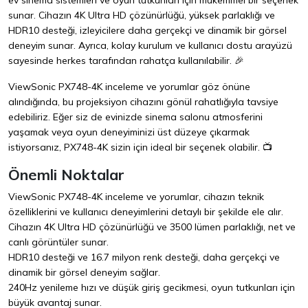
ev sinema sistemleri ve oyun tutkunları için mükemmel bir seçenek
sunar. Cihazın 4K Ultra HD çözünürlüğü, yüksek parlaklığı ve
HDR10 desteği, izleyicilere daha gerçekçi ve dinamik bir görsel
deneyim sunar. Ayrıca, kolay kurulum ve kullanıcı dostu arayüzü
sayesinde herkes tarafından rahatça kullanılabilir. 🎉
ViewSonic PX748-4K inceleme ve yorumlar göz önüne
alındığında, bu projeksiyon cihazını gönül rahatlığıyla tavsiye
edebiliriz. Eğer siz de evinizde sinema salonu atmosferini
yaşamak veya oyun deneyiminizi üst düzeye çıkarmak
istiyorsanız, PX748-4K sizin için ideal bir seçenek olabilir. 📺
Önemli Noktalar
ViewSonic PX748-4K inceleme ve yorumlar, cihazın teknik
özelliklerini ve kullanıcı deneyimlerini detaylı bir şekilde ele alır.
Cihazın 4K Ultra HD çözünürlüğü ve 3500 lümen parlaklığı, net ve
canlı görüntüler sunar.
HDR10 desteği ve 16.7 milyon renk desteği, daha gerçekçi ve
dinamik bir görsel deneyim sağlar.
240Hz yenileme hızı ve düşük giriş gecikmesi, oyun tutkunları için
büyük avantaj sunar.