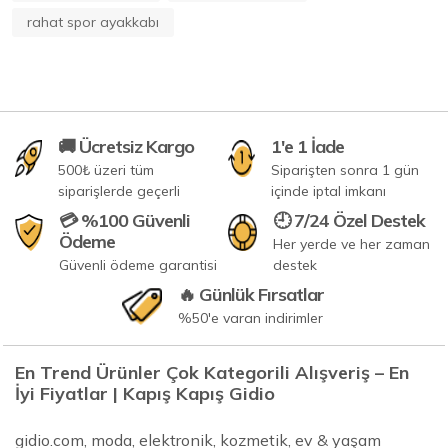
rahat spor ayakkabı
🚚 Ücretsiz Kargo
1'e 1 İade
500₺ üzeri tüm
Siparişten sonra 1 gün
siparişlerde geçerli
içinde iptal imkanı
💳 %100 Güvenli
🕘 7/24 Özel Destek
Ödeme
Her yerde ve her zaman
Güvenli ödeme garantisi
destek
🔥 Günlük Fırsatlar
%50'e varan indirimler
En Trend Ürünler Çok Kategorili Alışveriş – En
İyi Fiyatlar | Kapış Kapış Gidio
gidio.com, moda, elektronik, kozmetik, ev & yaşam