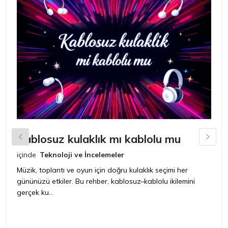
Kablosuz kulaklık mı kablolu mu
L
içinde
Teknoloji ve İncelemeler
iç
Müzik, toplantı ve oyun için doğru kulaklık seçimi her
Ye
gününüzü etkiler. Bu rehber, kablosuz–kablolu ikilemini
ya
gerçek ku...