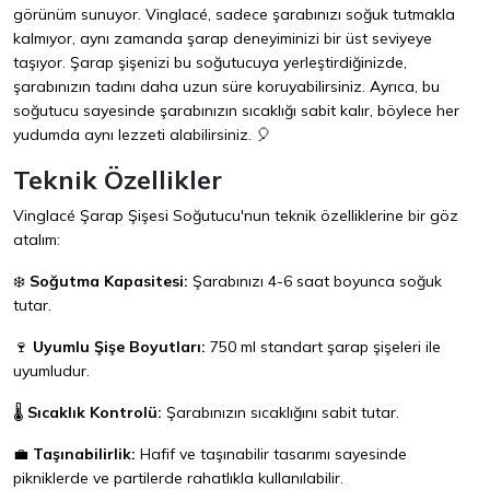
görünüm sunuyor. Vinglacé, sadece şarabınızı soğuk tutmakla
kalmıyor, aynı zamanda şarap deneyiminizi bir üst seviyeye
taşıyor. Şarap şişenizi bu soğutucuya yerleştirdiğinizde,
şarabınızın tadını daha uzun süre koruyabilirsiniz. Ayrıca, bu
soğutucu sayesinde şarabınızın sıcaklığı sabit kalır, böylece her
yudumda aynı lezzeti alabilirsiniz. 🎈
Teknik Özellikler
Vinglacé Şarap Şişesi Soğutucu'nun teknik özelliklerine bir göz
atalım:
❄️
Soğutma Kapasitesi:
Şarabınızı 4-6 saat boyunca soğuk
tutar.
🍷
Uyumlu Şişe Boyutları:
750 ml standart şarap şişeleri ile
uyumludur.
🌡️
Sıcaklık Kontrolü:
Şarabınızın sıcaklığını sabit tutar.
💼
Taşınabilirlik:
Hafif ve taşınabilir tasarımı sayesinde
pikniklerde ve partilerde rahatlıkla kullanılabilir.