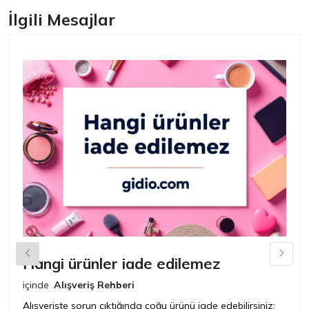
İlgili Mesajlar
Hangi ürünler iade edilemez
G
n
içinde
Alışveriş Rehberi
iç
Alışverişte sorun çıktığında çoğu ürünü iade edebilirsiniz;