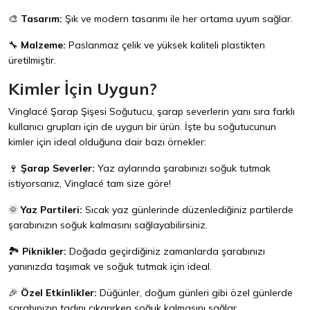
🎨
Tasarım:
Şık ve modern tasarımı ile her ortama uyum sağlar.
🔧
Malzeme:
Paslanmaz çelik ve yüksek kaliteli plastikten
üretilmiştir.
Kimler İçin Uygun?
Vinglacé Şarap Şişesi Soğutucu, şarap severlerin yanı sıra farklı
kullanıcı grupları için de uygun bir ürün. İşte bu soğutucunun
kimler için ideal olduğuna dair bazı örnekler:
🍷
Şarap Severler:
Yaz aylarında şarabınızı soğuk tutmak
istiyorsanız, Vinglacé tam size göre!
🌞
Yaz Partileri:
Sıcak yaz günlerinde düzenlediğiniz partilerde
şarabınızın soğuk kalmasını sağlayabilirsiniz.
🏞️
Piknikler:
Doğada geçirdiğiniz zamanlarda şarabınızı
yanınızda taşımak ve soğuk tutmak için ideal.
🎉
Özel Etkinlikler:
Düğünler, doğum günleri gibi özel günlerde
şarabınızın tadını çıkarırken soğuk kalmasını sağlar.