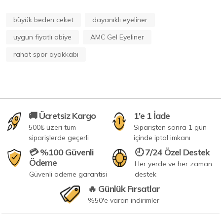
büyük beden ceket
dayanıklı eyeliner
uygun fiyatlı abiye
AMC Gel Eyeliner
rahat spor ayakkabı
🚚 Ücretsiz Kargo
1'e 1 İade
500₺ üzeri tüm
Siparişten sonra 1 gün
siparişlerde geçerli
içinde iptal imkanı
💳 %100 Güvenli
🕘 7/24 Özel Destek
Ödeme
Her yerde ve her zaman
Güvenli ödeme garantisi
destek
🔥 Günlük Fırsatlar
%50'e varan indirimler