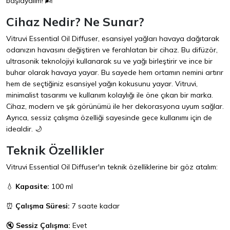
başlayalım! 🌬️
Cihaz Nedir? Ne Sunar?
Vitruvi Essential Oil Diffuser, esansiyel yağları havaya dağıtarak
odanızın havasını değiştiren ve ferahlatan bir cihaz. Bu difüzör,
ultrasonik teknolojiyi kullanarak su ve yağı birleştirir ve ince bir
buhar olarak havaya yayar. Bu sayede hem ortamın nemini artırır
hem de seçtiğiniz esansiyel yağın kokusunu yayar. Vitruvi,
minimalist tasarımı ve kullanım kolaylığı ile öne çıkan bir marka.
Cihaz, modern ve şık görünümü ile her dekorasyona uyum sağlar.
Ayrıca, sessiz çalışma özelliği sayesinde gece kullanımı için de
idealdir. 🌙
Teknik Özellikler
Vitruvi Essential Oil Diffuser'ın teknik özelliklerine bir göz atalım:
💧
Kapasite:
100 ml
⏰
Çalışma Süresi:
7 saate kadar
🔇
Sessiz Çalışma:
Evet