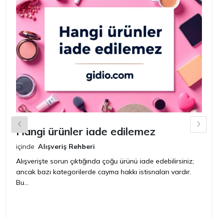
Hangi ürünler iade edilemez
G
n
içinde
Alışveriş Rehberi
iç
Alışverişte sorun çıktığında çoğu ürünü iade edebilirsiniz;
ancak bazı kategorilerde cayma hakkı istisnaları vardır.
İ
Bu...
ür
bir