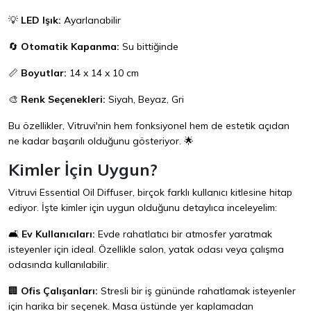
💡
LED Işık:
Ayarlanabilir
🔄
Otomatik Kapanma:
Su bittiğinde
📏
Boyutlar:
14 x 14 x 10 cm
🎨
Renk Seçenekleri:
Siyah, Beyaz, Gri
Bu özellikler, Vitruvi'nin hem fonksiyonel hem de estetik açıdan
ne kadar başarılı olduğunu gösteriyor. 🌟
Kimler İçin Uygun?
Vitruvi Essential Oil Diffuser, birçok farklı kullanıcı kitlesine hitap
ediyor. İşte kimler için uygun olduğunu detaylıca inceleyelim:
🛋️
Ev Kullanıcıları:
Evde rahatlatıcı bir atmosfer yaratmak
isteyenler için ideal. Özellikle salon, yatak odası veya çalışma
odasında kullanılabilir.
🏢
Ofis Çalışanları:
Stresli bir iş gününde rahatlamak isteyenler
için harika bir seçenek. Masa üstünde yer kaplamadan