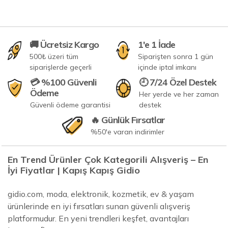
🚚 Ücretsiz Kargo
1'e 1 İade
500₺ üzeri tüm
Siparişten sonra 1 gün
siparişlerde geçerli
içinde iptal imkanı
💳 %100 Güvenli
🕘 7/24 Özel Destek
Ödeme
Her yerde ve her zaman
Güvenli ödeme garantisi
destek
🔥 Günlük Fırsatlar
%50'e varan indirimler
En Trend Ürünler Çok Kategorili Alışveriş – En
İyi Fiyatlar | Kapış Kapış Gidio
gidio.com, moda, elektronik, kozmetik, ev & yaşam
ürünlerinde en iyi fırsatları sunan güvenli alışveriş
platformudur. En yeni trendleri keşfet, avantajları