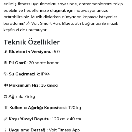
edilmiş fitness uygulamaları sayesinde, antrenmanlarınızı takip
edebilir ve hedeflerinize ulaşmak için motivasyonunuzu
artırabilirsiniz. Müzik dinlerken dünyadan kopmak isteyenler
burada mı? 🎶 Voit Smart Run, Bluetooth bağlantısı ile müzik
keyfinizi de unutmuyor.
Teknik Özellikler
📡
Bluetooth Versiyonu:
5.0
🔋
Pil Ömrü:
20 saate kadar
💦
Su Geçirmezlik:
IPX4
🔊
Maksimum Hız:
16 km/sa
⚖️
Ağırlık:
75 kg
🏃‍♂️
Kullanıcı Ağırlığı Kapasitesi:
120 kg
📏
Koşu Yüzeyi Boyutu:
120 cm x 40 cm
📱
Uygulama Desteği:
Voit Fitness App