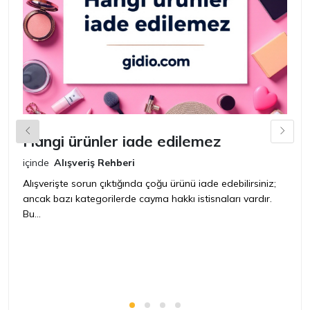
Hangi ürünler iade edilemez
G
n
içinde
Alışveriş Rehberi
iç
Alışverişte sorun çıktığında çoğu ürünü iade edebilirsiniz;
ancak bazı kategorilerde cayma hakkı istisnaları vardır.
İ
Bu...
ür
bir