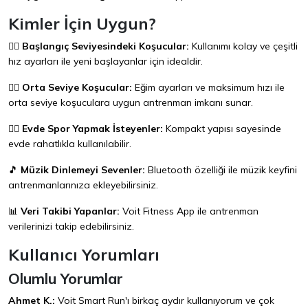
Kimler İçin Uygun?
🏃‍♂️
Başlangıç Seviyesindeki Koşucular:
Kullanımı kolay ve çeşitli
hız ayarları ile yeni başlayanlar için idealdir.
🏃‍♀️
Orta Seviye Koşucular:
Eğim ayarları ve maksimum hızı ile
orta seviye koşuculara uygun antrenman imkanı sunar.
🏋️‍♂️
Evde Spor Yapmak İsteyenler:
Kompakt yapısı sayesinde
evde rahatlıkla kullanılabilir.
🎵
Müzik Dinlemeyi Sevenler:
Bluetooth özelliği ile müzik keyfini
antrenmanlarınıza ekleyebilirsiniz.
📊
Veri Takibi Yapanlar:
Voit Fitness App ile antrenman
verilerinizi takip edebilirsiniz.
Kullanıcı Yorumları
Olumlu Yorumlar
Ahmet K.:
Voit Smart Run'ı birkaç aydır kullanıyorum ve çok