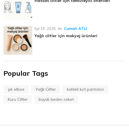
Hassas ciltler için temizleyici önerileri
Eyl 19, 2025
ile
Cumali ATLI
Yağlı ciltler için makyaj ürünleri
Popular Tags
şık elbise
Yağlı Ciltler
kaliteli kot pantolon
Kuru Ciltler
büyük beden ceket