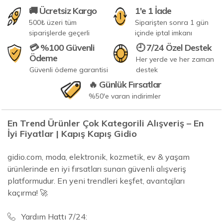
🚚 Ücretsiz Kargo
1'e 1 İade
500₺ üzeri tüm
Siparişten sonra 1 gün
siparişlerde geçerli
içinde iptal imkanı
💳 %100 Güvenli
🕘 7/24 Özel Destek
Ödeme
Her yerde ve her zaman
Güvenli ödeme garantisi
destek
🔥 Günlük Fırsatlar
%50'e varan indirimler
En Trend Ürünler Çok Kategorili Alışveriş – En
İyi Fiyatlar | Kapış Kapış Gidio
gidio.com, moda, elektronik, kozmetik, ev & yaşam
ürünlerinde en iyi fırsatları sunan güvenli alışveriş
platformudur. En yeni trendleri keşfet, avantajları
kaçırma! 🚀
Yardım Hattı 7/24: