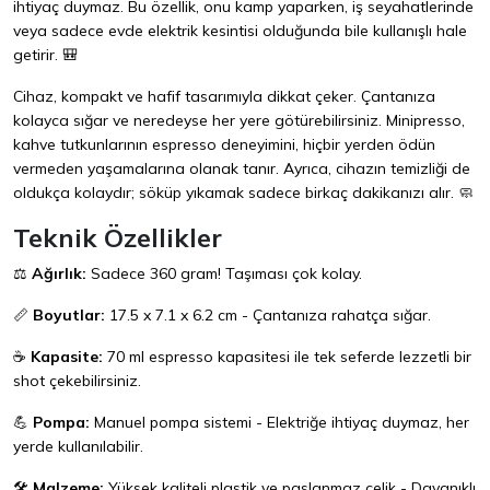
ihtiyaç duymaz. Bu özellik, onu kamp yaparken, iş seyahatlerinde
veya sadece evde elektrik kesintisi olduğunda bile kullanışlı hale
getirir. 🎒
Cihaz, kompakt ve hafif tasarımıyla dikkat çeker. Çantanıza
kolayca sığar ve neredeyse her yere götürebilirsiniz. Minipresso,
kahve tutkunlarının espresso deneyimini, hiçbir yerden ödün
vermeden yaşamalarına olanak tanır. Ayrıca, cihazın temizliği de
oldukça kolaydır; söküp yıkamak sadece birkaç dakikanızı alır. 🧼
Teknik Özellikler
⚖️
Ağırlık:
Sadece 360 gram! Taşıması çok kolay.
📏
Boyutlar:
17.5 x 7.1 x 6.2 cm - Çantanıza rahatça sığar.
☕
Kapasite:
70 ml espresso kapasitesi ile tek seferde lezzetli bir
shot çekebilirsiniz.
💪
Pompa:
Manuel pompa sistemi - Elektriğe ihtiyaç duymaz, her
yerde kullanılabilir.
🛠️
Malzeme:
Yüksek kaliteli plastik ve paslanmaz çelik - Dayanıklı