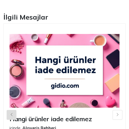
İlgili Mesajlar
Hangi ürünler iade edilemez
G
n
içinde
Alışveriş Rehberi