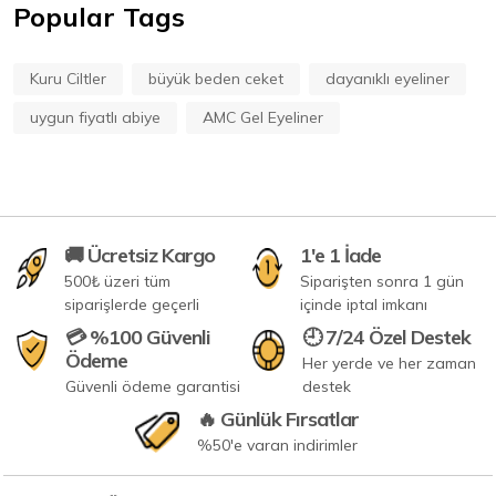
Popular Tags
Kuru Ciltler
büyük beden ceket
dayanıklı eyeliner
uygun fiyatlı abiye
AMC Gel Eyeliner
🚚 Ücretsiz Kargo
1'e 1 İade
500₺ üzeri tüm
Siparişten sonra 1 gün
siparişlerde geçerli
içinde iptal imkanı
💳 %100 Güvenli
🕘 7/24 Özel Destek
Ödeme
Her yerde ve her zaman
Güvenli ödeme garantisi
destek
🔥 Günlük Fırsatlar
%50'e varan indirimler