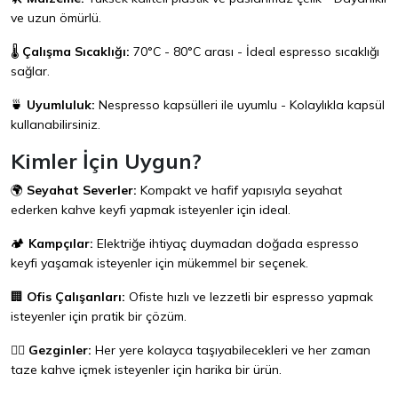
ve uzun ömürlü.
🌡️
Çalışma Sıcaklığı:
70°C - 80°C arası - İdeal espresso sıcaklığı
sağlar.
🍵
Uyumluluk:
Nespresso kapsülleri ile uyumlu - Kolaylıkla kapsül
kullanabilirsiniz.
Kimler İçin Uygun?
🌍
Seyahat Severler:
Kompakt ve hafif yapısıyla seyahat
ederken kahve keyfi yapmak isteyenler için ideal.
🏕️
Kampçılar:
Elektriğe ihtiyaç duymadan doğada espresso
keyfi yaşamak isteyenler için mükemmel bir seçenek.
🏢
Ofis Çalışanları:
Ofiste hızlı ve lezzetli bir espresso yapmak
isteyenler için pratik bir çözüm.
🚶‍♂️
Gezginler:
Her yere kolayca taşıyabilecekleri ve her zaman
taze kahve içmek isteyenler için harika bir ürün.