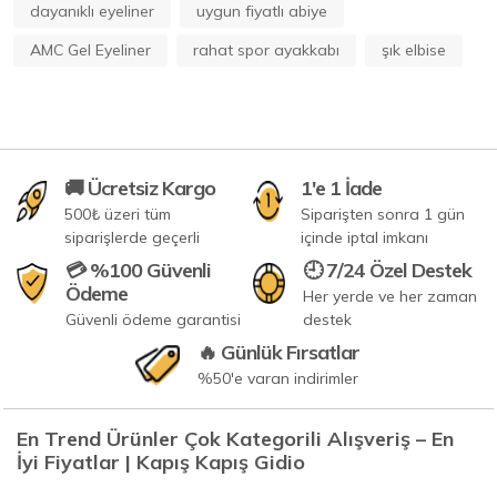
dayanıklı eyeliner
uygun fiyatlı abiye
AMC Gel Eyeliner
rahat spor ayakkabı
şık elbise
🚚 Ücretsiz Kargo
1'e 1 İade
500₺ üzeri tüm
Siparişten sonra 1 gün
siparişlerde geçerli
içinde iptal imkanı
💳 %100 Güvenli
🕘 7/24 Özel Destek
Ödeme
Her yerde ve her zaman
Güvenli ödeme garantisi
destek
🔥 Günlük Fırsatlar
%50'e varan indirimler
En Trend Ürünler Çok Kategorili Alışveriş – En
İyi Fiyatlar | Kapış Kapış Gidio