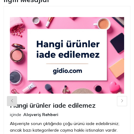
Hangi ürünler iade edilemez
G
n
içinde
Alışveriş Rehberi
iç
Alışverişte sorun çıktığında çoğu ürünü iade edebilirsiniz;
ancak bazı kategorilerde cayma hakkı istisnaları vardır.
İ