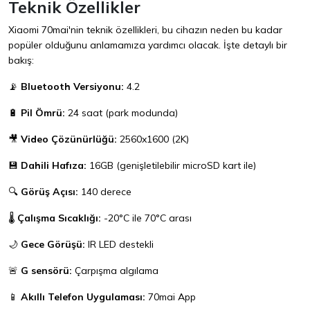
Teknik Özellikler
Xiaomi 70mai'nin teknik özellikleri, bu cihazın neden bu kadar
popüler olduğunu anlamamıza yardımcı olacak. İşte detaylı bir
bakış:
📡
Bluetooth Versiyonu:
4.2
🔋
Pil Ömrü:
24 saat (park modunda)
🎥
Video Çözünürlüğü:
2560x1600 (2K)
💾
Dahili Hafıza:
16GB (genişletilebilir microSD kart ile)
🔍
Görüş Açısı:
140 derece
🌡️
Çalışma Sıcaklığı:
-20°C ile 70°C arası
🌙
Gece Görüşü:
IR LED destekli
🚨
G sensörü:
Çarpışma algılama
📱
Akıllı Telefon Uygulaması:
70mai App