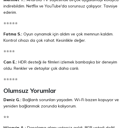
indirebildim. Netflix ve YouTube'da sorunsuz çalışıyor. Tavsiye
ederim.
⭐⭐⭐⭐⭐
Fatma S.:
Oyun oynamak için aldım ve çok memnun kaldım.
Kontrol cihazı da çok rahat. Kesinlikle değer.
⭐⭐⭐⭐
Can E.:
HDR desteği ile filmleri izlemek bambaşka bir deneyim
oldu. Renkler ve detaylar çok daha canlı.
⭐⭐⭐⭐⭐
Olumsuz Yorumlar
Deniz G.:
Bağlantı sorunları yaşadım. Wi-Fi bazen kopuyor ve
yeniden bağlanmak zorunda kalıyorum.
⭐⭐
Hüseyin A.:
Depolama alanı yetersiz geldi. 8GB yeterli değil,