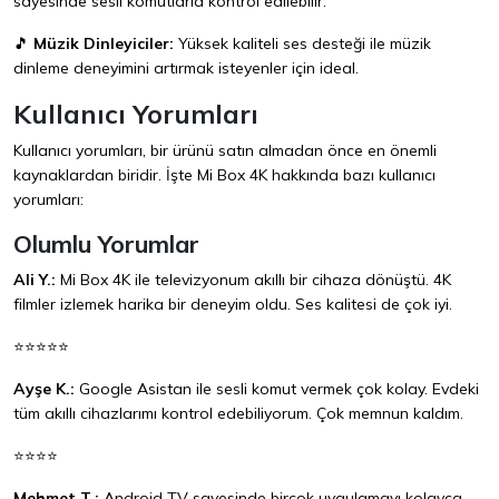
sayesinde sesli komutlarla kontrol edilebilir.
🎵
Müzik Dinleyiciler:
Yüksek kaliteli ses desteği ile müzik
dinleme deneyimini artırmak isteyenler için ideal.
Kullanıcı Yorumları
Kullanıcı yorumları, bir ürünü satın almadan önce en önemli
kaynaklardan biridir. İşte Mi Box 4K hakkında bazı kullanıcı
yorumları:
Olumlu Yorumlar
Ali Y.:
Mi Box 4K ile televizyonum akıllı bir cihaza dönüştü. 4K
filmler izlemek harika bir deneyim oldu. Ses kalitesi de çok iyi.
⭐⭐⭐⭐⭐
Ayşe K.:
Google Asistan ile sesli komut vermek çok kolay. Evdeki
tüm akıllı cihazlarımı kontrol edebiliyorum. Çok memnun kaldım.
⭐⭐⭐⭐
Mehmet T.:
Android TV sayesinde birçok uygulamayı kolayca