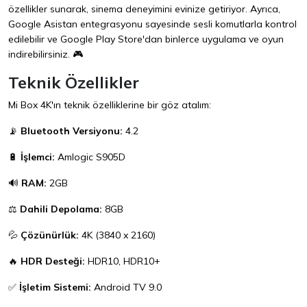
özellikler sunarak, sinema deneyimini evinize getiriyor. Ayrıca,
Google Asistan entegrasyonu sayesinde sesli komutlarla kontrol
edilebilir ve Google Play Store'dan binlerce uygulama ve oyun
indirebilirsiniz. 🎮
Teknik Özellikler
Mi Box 4K'ın teknik özelliklerine bir göz atalım:
📡
Bluetooth Versiyonu:
4.2
🔋
İşlemci:
Amlogic S905D
🔊
RAM:
2GB
⚖️
Dahili Depolama:
8GB
💦
Çözünürlük:
4K (3840 x 2160)
🔥
HDR Desteği:
HDR10, HDR10+
✅
İşletim Sistemi:
Android TV 9.0