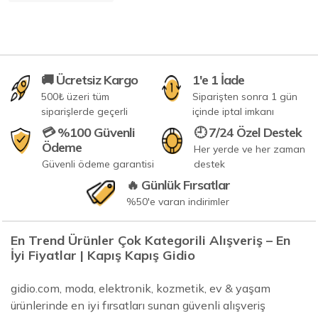
🚚 Ücretsiz Kargo
1'e 1 İade
500₺ üzeri tüm
Siparişten sonra 1 gün
siparişlerde geçerli
içinde iptal imkanı
💳 %100 Güvenli
🕘 7/24 Özel Destek
Ödeme
Her yerde ve her zaman
Güvenli ödeme garantisi
destek
🔥 Günlük Fırsatlar
%50'e varan indirimler
En Trend Ürünler Çok Kategorili Alışveriş – En
İyi Fiyatlar | Kapış Kapış Gidio
gidio.com, moda, elektronik, kozmetik, ev & yaşam
ürünlerinde en iyi fırsatları sunan güvenli alışveriş