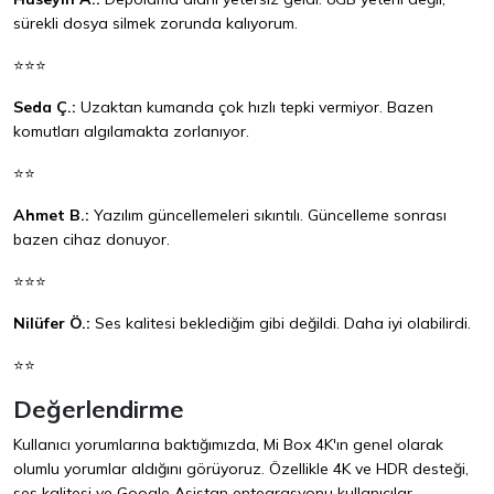
sürekli dosya silmek zorunda kalıyorum.
⭐⭐⭐
Seda Ç.:
Uzaktan kumanda çok hızlı tepki vermiyor. Bazen
komutları algılamakta zorlanıyor.
⭐⭐
Ahmet B.:
Yazılım güncellemeleri sıkıntılı. Güncelleme sonrası
bazen cihaz donuyor.
⭐⭐⭐
Nilüfer Ö.:
Ses kalitesi beklediğim gibi değildi. Daha iyi olabilirdi.
⭐⭐
Değerlendirme
Kullanıcı yorumlarına baktığımızda, Mi Box 4K'ın genel olarak
olumlu yorumlar aldığını görüyoruz. Özellikle 4K ve HDR desteği,
ses kalitesi ve Google Asistan entegrasyonu kullanıcılar