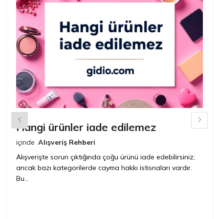
Hangi ürünler iade edilemez
G
n
içinde
Alışveriş Rehberi
iç
Alışverişte sorun çıktığında çoğu ürünü iade edebilirsiniz;
ancak bazı kategorilerde cayma hakkı istisnaları vardır.
İ
Bu...
ür
bir