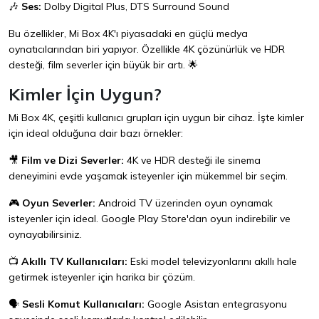
🎶
Ses:
Dolby Digital Plus, DTS Surround Sound
Bu özellikler, Mi Box 4K'ı piyasadaki en güçlü medya
oynatıcılarından biri yapıyor. Özellikle 4K çözünürlük ve HDR
desteği, film severler için büyük bir artı. 🌟
Kimler İçin Uygun?
Mi Box 4K, çeşitli kullanıcı grupları için uygun bir cihaz. İşte kimler
için ideal olduğuna dair bazı örnekler:
🎥
Film ve Dizi Severler:
4K ve HDR desteği ile sinema
deneyimini evde yaşamak isteyenler için mükemmel bir seçim.
🎮
Oyun Severler:
Android TV üzerinden oyun oynamak
isteyenler için ideal. Google Play Store'dan oyun indirebilir ve
oynayabilirsiniz.
📺
Akıllı TV Kullanıcıları:
Eski model televizyonlarını akıllı hale
getirmek isteyenler için harika bir çözüm.
🗣️
Sesli Komut Kullanıcıları:
Google Asistan entegrasyonu