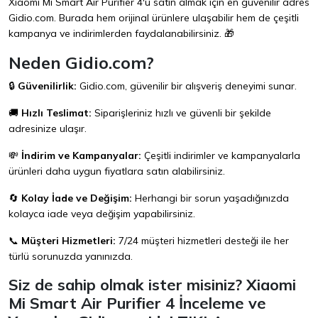
Xiaomi Mi Smart Air Purifier 4'ü satın almak için en güvenilir adres
Gidio.com
. Burada hem orijinal ürünlere ulaşabilir hem de çeşitli
kampanya ve indirimlerden faydalanabilirsiniz. 🎁
Neden Gidio.com?
🔒
Güvenilirlik:
Gidio.com
, güvenilir bir alışveriş deneyimi sunar.
🚚
Hızlı Teslimat:
Siparişleriniz hızlı ve güvenli bir şekilde
adresinize ulaşır.
💸
İndirim ve Kampanyalar:
Çeşitli indirimler ve kampanyalarla
ürünleri daha uygun fiyatlara satın alabilirsiniz.
🔄
Kolay İade ve Değişim:
Herhangi bir sorun yaşadığınızda
kolayca iade veya değişim yapabilirsiniz.
📞
Müşteri Hizmetleri:
7/24 müşteri hizmetleri desteği ile her
türlü sorunuzda yanınızda.
Siz de sahip olmak ister misiniz? Xiaomi
Mi Smart Air Purifier 4 İnceleme ve