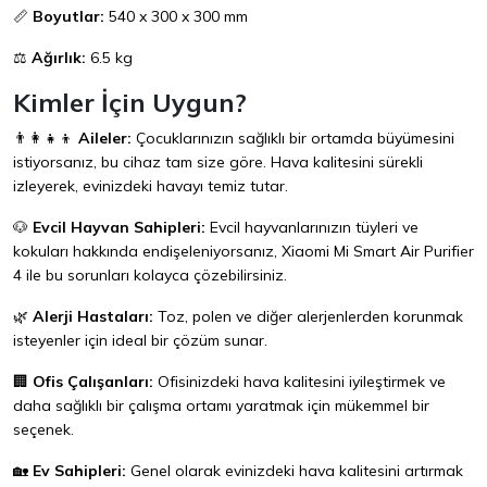
📏
Boyutlar:
540 x 300 x 300 mm
⚖️
Ağırlık:
6.5 kg
Kimler İçin Uygun?
👨‍👩‍👧‍👦
Aileler:
Çocuklarınızın sağlıklı bir ortamda büyümesini
istiyorsanız, bu cihaz tam size göre. Hava kalitesini sürekli
izleyerek, evinizdeki havayı temiz tutar.
🐶
Evcil Hayvan Sahipleri:
Evcil hayvanlarınızın tüyleri ve
kokuları hakkında endişeleniyorsanız, Xiaomi Mi Smart Air Purifier
4 ile bu sorunları kolayca çözebilirsiniz.
🌿
Alerji Hastaları:
Toz, polen ve diğer alerjenlerden korunmak
isteyenler için ideal bir çözüm sunar.
🏢
Ofis Çalışanları:
Ofisinizdeki hava kalitesini iyileştirmek ve
daha sağlıklı bir çalışma ortamı yaratmak için mükemmel bir
seçenek.
🏡
Ev Sahipleri:
Genel olarak evinizdeki hava kalitesini artırmak