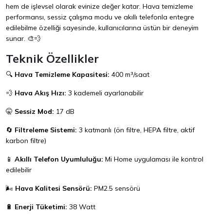
hem de işlevsel olarak evinize değer katar. Hava temizleme
performansı, sessiz çalışma modu ve akıllı telefonla entegre
edilebilme özelliği sayesinde, kullanıcılarına üstün bir deneyim
sunar. 🎨💨
Teknik Özellikler
🔍
Hava Temizleme Kapasitesi:
400 m³/saat
💨
Hava Akış Hızı:
3 kademeli ayarlanabilir
🤫
Sessiz Mod:
17 dB
🔄
Filtreleme Sistemi:
3 katmanlı (ön filtre, HEPA filtre, aktif
karbon filtre)
📱
Akıllı Telefon Uyumluluğu:
Mi Home uygulaması ile kontrol
edilebilir
🌬️
Hava Kalitesi Sensörü:
PM2.5 sensörü
🔋
Enerji Tüketimi:
38 Watt