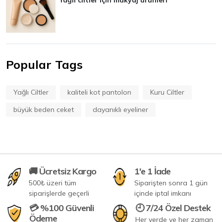
Yağlı ciltler için makyaj ürünleri
Popular Tags
Yağlı Ciltler
kaliteli kot pantolon
Kuru Ciltler
büyük beden ceket
dayanıklı eyeliner
🚚 Ücretsiz Kargo
1'e 1 İade
500₺ üzeri tüm
Siparişten sonra 1 gün
siparişlerde geçerli
içinde iptal imkanı
💳 %100 Güvenli
🕘 7/24 Özel Destek
Ödeme
Her yerde ve her zaman