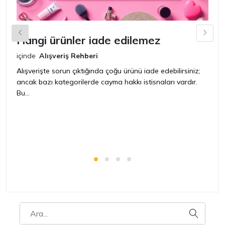
Hangi ürünler iade edilemez
G
n
içinde
Alışveriş Rehberi
iç
Alışverişte sorun çıktığında çoğu ürünü iade edebilirsiniz;
ancak bazı kategorilerde cayma hakkı istisnaları vardır.
İ
Bu...
ür
bir