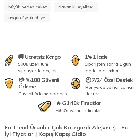
büyük beden ceket
dayanıklı eyeliner
uygun fiyatlı abiye
🚚 Ücretsiz Kargo
1'e 1 İade
500₺ üzeri tüm
Siparişten sonra 1 gün
siparişlerde geçerli
içinde iptal imkanı
💳 %100 Güvenli
🕘 7/24 Özel Destek
Ödeme
Her yerde ve her zaman
Güvenli ödeme garantisi
destek
🔥 Günlük Fırsatlar
%50'e varan indirimler
En Trend Ürünler Çok Kategorili Alışveriş – En
İyi Fiyatlar | Kapış Kapış Gidio