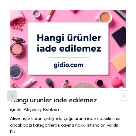
Hangi ürünler iade edilemez
G
n
içinde
Alışveriş Rehberi
iç
Alışverişte sorun çıktığında çoğu ürünü iade edebilirsiniz;
ancak bazı kategorilerde cayma hakkı istisnaları vardır.
İ
Bu...
ür