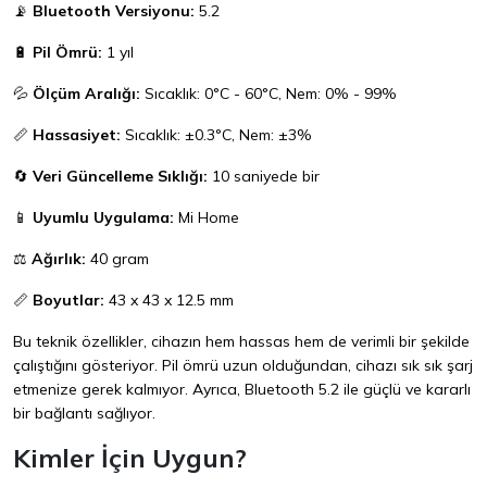
📡
Bluetooth Versiyonu:
5.2
🔋
Pil Ömrü:
1 yıl
💦
Ölçüm Aralığı:
Sıcaklık: 0°C - 60°C, Nem: 0% - 99%
📏
Hassasiyet:
Sıcaklık: ±0.3°C, Nem: ±3%
🔄
Veri Güncelleme Sıklığı:
10 saniyede bir
📱
Uyumlu Uygulama:
Mi Home
⚖️
Ağırlık:
40 gram
📏
Boyutlar:
43 x 43 x 12.5 mm
Bu teknik özellikler, cihazın hem hassas hem de verimli bir şekilde
çalıştığını gösteriyor. Pil ömrü uzun olduğundan, cihazı sık sık şarj
etmenize gerek kalmıyor. Ayrıca, Bluetooth 5.2 ile güçlü ve kararlı
bir bağlantı sağlıyor.
Kimler İçin Uygun?