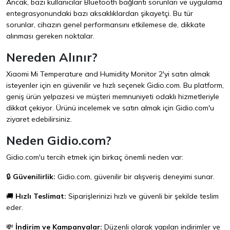
Ancak, bazı kullanıcılar Bluetooth bağlantı sorunları ve uygulama
entegrasyonundaki bazı aksaklıklardan şikayetçi. Bu tür
sorunlar, cihazın genel performansını etkilemese de, dikkate
alınması gereken noktalar.
Nereden Alınır?
Xiaomi Mi Temperature and Humidity Monitor 2'yi satın almak
isteyenler için en güvenilir ve hızlı seçenek
Gidio.com
. Bu platform,
geniş ürün yelpazesi ve müşteri memnuniyeti odaklı hizmetleriyle
dikkat çekiyor. Ürünü incelemek ve satın almak için
Gidio.com
'u
ziyaret edebilirsiniz.
Neden Gidio.com?
Gidio.com'u tercih etmek için birkaç önemli neden var:
🔒
Güvenilirlik:
Gidio.com
, güvenilir bir alışveriş deneyimi sunar.
🚚
Hızlı Teslimat:
Siparişlerinizi hızlı ve güvenli bir şekilde teslim
eder.
💸
İndirim ve Kampanyalar:
Düzenli olarak yapılan indirimler ve