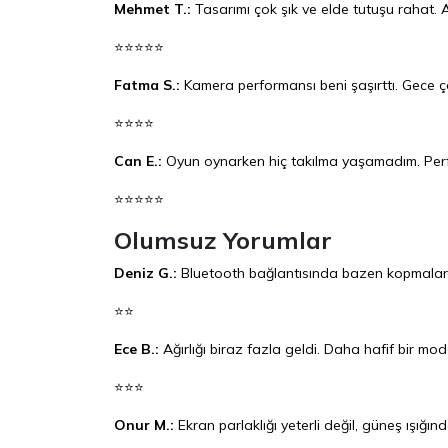
Mehmet T.:
Tasarımı çok şık ve elde tutuşu rahat.
⭐⭐⭐⭐⭐
Fatma S.:
Kamera performansı beni şaşırttı. Gece çek
⭐⭐⭐⭐
Can E.:
Oyun oynarken hiç takılma yaşamadım. Perfo
⭐⭐⭐⭐⭐
Olumsuz Yorumlar
Deniz G.:
Bluetooth bağlantısında bazen kopmalar y
⭐⭐
Ece B.:
Ağırlığı biraz fazla geldi. Daha hafif bir mod
⭐⭐⭐
Onur M.:
Ekran parlaklığı yeterli değil, güneş ışığı