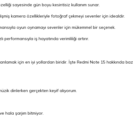
özelliği sayesinde gün boyu kesintisiz kullanım sunar.
şmiş kamera özellikleriyle fotoğraf çekmeyi sevenler için idealdir.
rmansıyla oyun oynamayı sevenler için mükemmel bir seçenek.
ı performansıyla iş hayatında verimliliği artırır.
 anlamak için en iyi yollardan biridir. İşte Redmi Note 15 hakkında baz
müzik dinlerken gerçekten keyif alıyorum.
e hala şarjım bitmiyor.