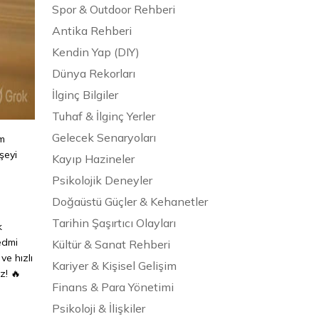
Spor & Outdoor Rehberi
Antika Rehberi
Kendin Yap (DIY)
Dünya Rekorları
İlginç Bilgiler
Tuhaf & İlginç Yerler
Gelecek Senaryoları
üm
şeyi
Kayıp Hazineler
Psikolojik Deneyler
Doğaüstü Güçler & Kehanetler
Tarihin Şaşırtıcı Olayları
k
edmi
Kültür & Sanat Rehberi
ve hızlı
Kariyer & Kişisel Gelişim
z! 🔥
Finans & Para Yönetimi
Psikoloji & İlişkiler