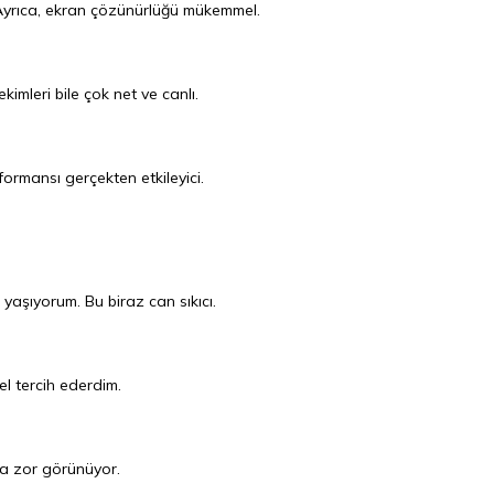
 Ayrıca, ekran çözünürlüğü mükemmel.
imleri bile çok net ve canlı.
rmansı gerçekten etkileyici.
aşıyorum. Bu biraz can sıkıcı.
el tercih ederdim.
nda zor görünüyor.