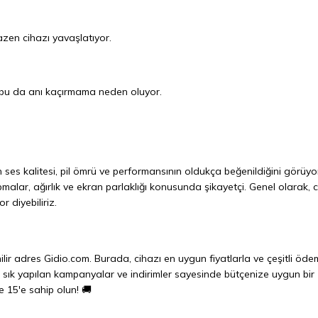
azen cihazı yavaşlatıyor.
 bu da anı kaçırmama neden oluyor.
 ses kalitesi, pil ömrü ve performansının oldukça beğenildiğini görüyo
malar, ağırlık ve ekran parlaklığı konusunda şikayetçi. Genel olarak, 
 diyebiliriz.
ilir adres
Gidio.com
. Burada, cihazı en uygun fiyatlarla ve çeşitli öd
k sık yapılan kampanyalar ve indirimler sayesinde bütçenize uygun bir
e 15'e sahip olun! 🚚