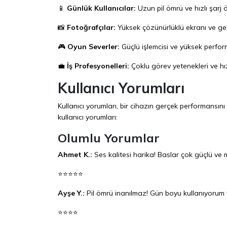
📱
Günlük Kullanıcılar:
Uzun pil ömrü ve hızlı şarj 
📸
Fotoğrafçılar:
Yüksek çözünürlüklü ekranı ve geli
🎮
Oyun Severler:
Güçlü işlemcisi ve yüksek perfo
💼
İş Profesyonelleri:
Çoklu görev yetenekleri ve hızl
Kullanıcı Yorumları
Kullanıcı yorumları, bir cihazın gerçek performansını
kullanıcı yorumları:
Olumlu Yorumlar
Ahmet K.:
Ses kalitesi harika! Baslar çok güçlü ve 
⭐⭐⭐⭐⭐
Ayşe Y.:
Pil ömrü inanılmaz! Gün boyu kullanıyorum v
⭐⭐⭐⭐