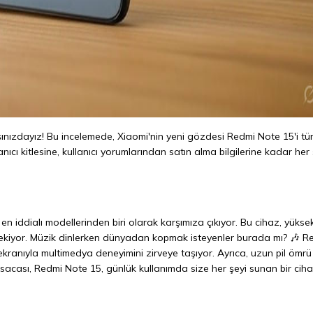
ınızdayız! Bu incelemede, Xiaomi'nin yeni gözdesi Redmi Note 15'i t
anıcı kitlesine, kullanıcı yorumlarından satın alma bilgilerine kadar her 
n iddialı modellerinden biri olarak karşımıza çıkıyor. Bu cihaz, yükse
t çekiyor. Müzik dinlerken dünyadan kopmak isteyenler burada mı? 🎶 R
kranıyla multimedya deneyimini zirveye taşıyor. Ayrıca, uzun pil ömrü 
 Kısacası, Redmi Note 15, günlük kullanımda size her şeyi sunan bir ciha