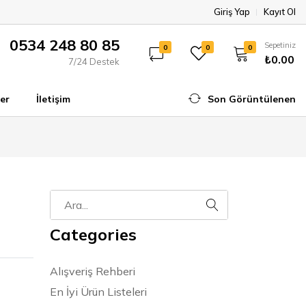
Giriş Yap
Kayıt Ol
0534 248 80 85
Sepetiniz
0
0
0
₺0.00
7/24 Destek
er
İletişim
Son Görüntülenen
Categories
Alışveriş Rehberi
En İyi Ürün Listeleri