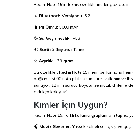
Redmi Note 15'in teknik özelliklerine bir göz atalım:
📡
Bluetooth Versiyonu:
5.2
🔋
Pil Ömrü:
5000 mAh
💦
Su Geçirmezlik:
IP53
🔊
Sürücü Boyutu:
12 mm
⚖️
Ağırlık:
179 gram
Bu özellikler, Redmi Note 15'i hem performans hem de 
bağlantı, 5000 mAh pil ile uzun süreli kullanım ve IP5
sunuyor. 12 mm sürücü boyutu ise müzik dinleme dene
oldukça kolay! ✅
Kimler İçin Uygun?
Redmi Note 15, farklı kullanıcı gruplarına hitap ediy
🎧
Müzik Severler:
Yüksek kaliteli ses çıkışı ve güç