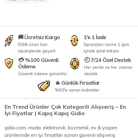
🚚 Ücretsiz Kargo
1'e 1 İade
500₺ üzeri tüm
Siparişten sonra 1 gün
siparişlerde geçerli
içinde iptal imkanı
💳 %100 Güvenli
🕘 7/24 Özel Destek
Ödeme
Her yerde ve her zaman
Güvenli ödeme garantisi
destek
🔥 Günlük Fırsatlar
%50'e varan indirimler
En Trend Ürünler Çok Kategorili Alışveriş – En
İyi Fiyatlar | Kapış Kapış Gidio
gidio.com, moda, elektronik, kozmetik, ev & yaşam
ürünlerinde en iyi fırsatları sunan güvenli alışveriş