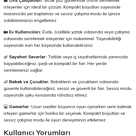
🏢
Ofis Çalışanları:
Sıcak yaz günlerinde ofiste serinlemek
isteyenler için ideal bir çözüm. Kompakt boyutları sayesinde
masanızda yer kaplamaz ve sessiz çalışma modu ile işinize
odaklanmanızı engellemez.
🏡
Ev Kullanıcıları:
Evde, özellikle yatak odasında veya çalışma
odasında serinlemek isteyenler için mükemmel. Taşınabilirliği
sayesinde evin her köşesinde kullanabilirsiniz.
🌿
Seyahat Severler:
Tatilde veya iş seyahatlerinde yanınızda
taşıyabileceğiniz, şarjlı ve kompakt bir fan. Her yerde
serinlemenizi sağlar.
👶
Bebek ve Çocuklar:
Bebeklerin ve çocukların odasında
güvenle kullanabileceğiniz, sessiz ve güvenli bir fan. Sessiz modu
sayesinde uyku esnasında rahatsız etmez.
💻
Gamerlar:
Uzun saatler boyunca oyun oynarken serin kalmak
isteyen gamerlar için harika bir seçenek. Kompakt boyutları ve
sessiz çalışma modu ile oyun deneyiminizi etkilemez.
Kullanıcı Yorumları