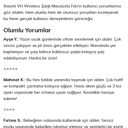
Xiaomi VH Wireless Şarjlı Masaüstü Fan'ın kullanıcı yorumlarına
göz atalım. Hem olumlu hem de olumsuz yorumları inceleyerek,
bu fanın gerçek kullanıcı deneyimlerini göreceğiz.
Olumlu Yorumlar
Ayşe Y.:
Yazın sıcak günlerinde ofiste serinlemek için aldım. Çok
sessiz çalışıyor ve pil ömrü gerçekten etkileyici. Masamda yer
kaplamıyor ve şarjı bitince kablosuz şarjla kolayca şarj
edebiliyorum. Harika bir ürün!
⭐⭐⭐⭐⭐
Mehmet K.:
Bu fanı tatilde yanımda taşımak için aldım. Çok hafif
ve kompakt, çantama kolayca sığıyor. Hava akımı güçlü ve 3 hız
ayarı sayesinde her ortama uyum sağlıyor. Kesinlikle tavsiye
ederim!
⭐⭐⭐⭐
Fatma S.:
Bebeğimin odasında kullanmak için aldım. Sessiz
modu sayesinde bebeğimi rahatsız etmiyor ve serinletici bir esinti