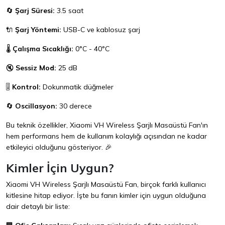
🔄
Şarj Süresi:
3.5 saat
🔌
Şarj Yöntemi:
USB-C ve kablosuz şarj
🌡️
Çalışma Sıcaklığı:
0°C - 40°C
🔇
Sessiz Mod:
25 dB
🎚️
Kontrol:
Dokunmatik düğmeler
🔄
Oscillasyon:
30 derece
Bu teknik özellikler, Xiaomi VH Wireless Şarjlı Masaüstü Fan'ın
hem performans hem de kullanım kolaylığı açısından ne kadar
etkileyici olduğunu gösteriyor. 🎉
Kimler İçin Uygun?
Xiaomi VH Wireless Şarjlı Masaüstü Fan, birçok farklı kullanıcı
kitlesine hitap ediyor. İşte bu fanın kimler için uygun olduğuna
dair detaylı bir liste: