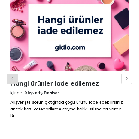
Hangi ürünler iade edilemez
G
n
içinde
Alışveriş Rehberi
iç
Alışverişte sorun çıktığında çoğu ürünü iade edebilirsiniz;
ancak bazı kategorilerde cayma hakkı istisnaları vardır.
İ
Bu...
ür
bir