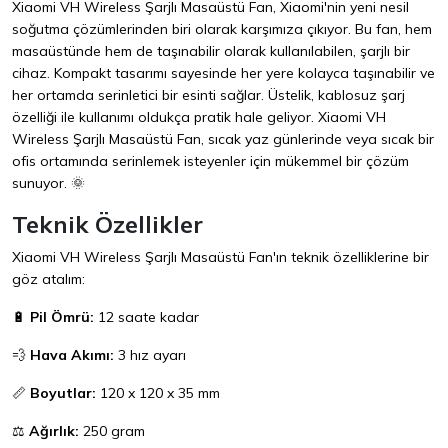
Xiaomi VH Wireless Şarjlı Masaüstü Fan, Xiaomi'nin yeni nesil
soğutma çözümlerinden biri olarak karşımıza çıkıyor. Bu fan, hem
masaüstünde hem de taşınabilir olarak kullanılabilen, şarjlı bir
cihaz. Kompakt tasarımı sayesinde her yere kolayca taşınabilir ve
her ortamda serinletici bir esinti sağlar. Üstelik, kablosuz şarj
özelliği ile kullanımı oldukça pratik hale geliyor. Xiaomi VH
Wireless Şarjlı Masaüstü Fan, sıcak yaz günlerinde veya sıcak bir
ofis ortamında serinlemek isteyenler için mükemmel bir çözüm
sunuyor. 🌞
Teknik Özellikler
Xiaomi VH Wireless Şarjlı Masaüstü Fan'ın teknik özelliklerine bir
göz atalım:
🔋
Pil Ömrü:
12 saate kadar
💨
Hava Akımı:
3 hız ayarı
📏
Boyutlar:
120 x 120 x 35 mm
⚖️
Ağırlık:
250 gram