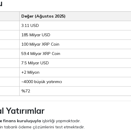
u
Değer (Ağustos 2025)
3.11 USD
185 Milyar USD
100 Milyar XRP Coin
59.4 Milyar XRP Coin
7.5 Milyar USD
+2 Milyon
~4000 büyük yatırımcı
%72
l Yatırımlar
e finans kuruluşuyla
işbirliği yapmaktadır.
n tabanlı ödeme çözümlerini test etmektedir.