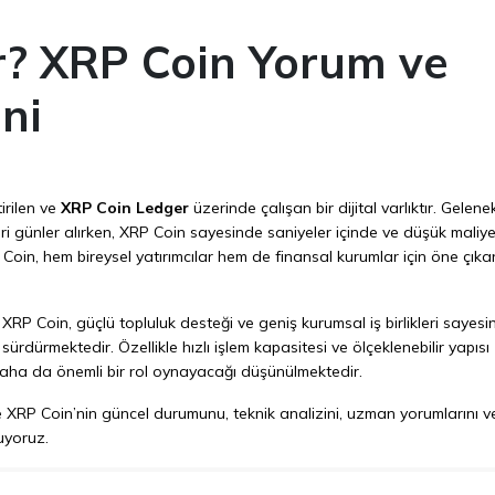
r? XRP Coin Yorum ve
ni
irilen ve
XRP Coin Ledger
üzerinde çalışan bir dijital varlıktır. Gelene
eri günler alırken, XRP Coin sayesinde saniyeler içinde ve düşük maliye
P Coin, hem bireysel yatırımcılar hem de finansal kurumlar için öne çıka
P Coin, güçlü topluluk desteği ve geniş kurumsal iş birlikleri sayesi
sürdürmektedir. Özellikle hızlı işlem kapasitesi ve ölçeklenebilir yapısı
daha da önemli bir rol oynayacağı düşünülmektedir.
 XRP Coin’nin güncel durumunu, teknik analizini, uzman yorumlarını v
nuyoruz.