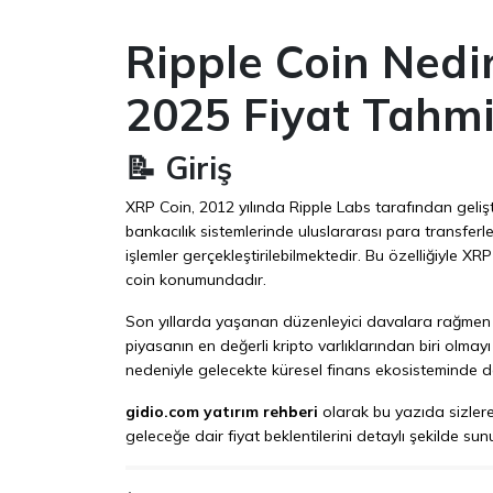
Ripple Coin Nedi
2025 Fiyat Tahmi
📝 Giriş
XRP Coin, 2012 yılında Ripple Labs tarafından gelişt
bankacılık sistemlerinde uluslararası para transferl
işlemler gerçekleştirilebilmektedir. Bu özelliğiyle XR
coin konumundadır.
Son yıllarda yaşanan düzenleyici davalara rağmen XR
piyasanın en değerli kripto varlıklarından biri olmayı 
nedeniyle gelecekte küresel finans ekosisteminde 
gidio.com yatırım rehberi
olarak bu yazıda sizlere
geleceğe dair fiyat beklentilerini detaylı şekilde su