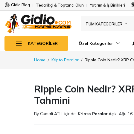
Gidio Blog
Tedarikçi & Toptancı Olun
Yatırım & İş Birlikleri
TÜM KATEGORILER
Özel Kategoriler
KATEGORILER
Home
Kripto Paralar
Ripple Coin Nedir? XRP C
Ripple Coin Nedir? XR
Tahmini
By Cumali ATLI
içinde
Kripto Paralar
Açık
Ağu 16,