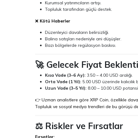
Kurumsal yatırımcıların artışı.
Topluluk tarafından güçlü destek.
❌
Kötü Haberler
Düzenleyici davaların belirsizliği.
Balina satışları nedeniyle ani düşüşler.
Bazı bölgelerde regülasyon baskısı.
🚀 Gelecek Fiyat Beklenti
Kısa Vade (3–6 Ay):
3.50 – 4.00 USD aralığı.
Orta Vade (1 Yıl):
5.00 USD üzerinde kalıcılık b
Uzun Vade (3–5 Yıl):
8.00 – 10.00 USD potansiy
👉 Uzman analistlere göre XRP Coin, özellikle dava 
Topluluk ve sosyal medya trendleri de bu görüşü de
⚖️ Riskler ve Fırsatlar
Fırsatlar: