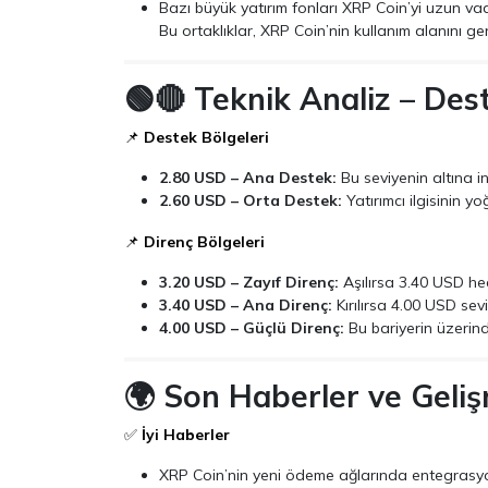
Bazı büyük yatırım fonları XRP Coin’yi uzun vade
Bu ortaklıklar, XRP Coin’nin kullanım alanını gen
🟢🔴 Teknik Analiz – Des
📌
Destek Bölgeleri
2.80 USD – Ana Destek:
Bu seviyenin altına in
2.60 USD – Orta Destek:
Yatırımcı ilgisinin yo
📌
Direnç Bölgeleri
3.20 USD – Zayıf Direnç:
Aşılırsa 3.40 USD hed
3.40 USD – Ana Direnç:
Kırılırsa 4.00 USD seviy
4.00 USD – Güçlü Direnç:
Bu bariyerin üzerinde
🌍 Son Haberler ve Geli
✅
İyi Haberler
XRP Coin’nin yeni ödeme ağlarında entegrasy