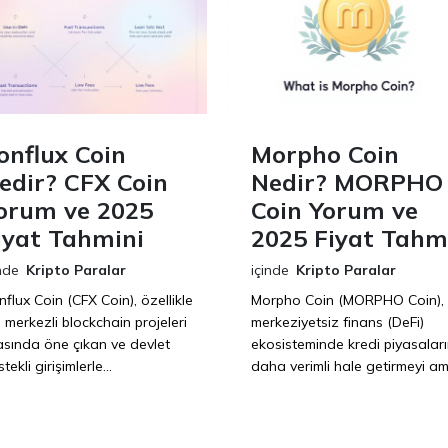
onflux Coin
Morpho Coin
edir? CFX Coin
Nedir? MORPHO
orum ve 2025
Coin Yorum ve
iyat Tahmini
2025 Fiyat Tahm
nde
Kripto Paralar
içinde
Kripto Paralar
flux Coin (CFX Coin), özellikle
Morpho Coin (MORPHO Coin),
 merkezli blockchain projeleri
merkeziyetsiz finans (DeFi)
asında öne çıkan ve devlet
ekosisteminde kredi piyasaları
tekli girişimlerle...
daha verimli hale getirmeyi am