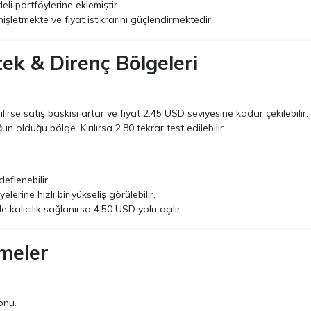
li portföylerine eklemiştir.
işletmekte ve fiyat istikrarını güçlendirmektedir.
tek & Direnç Bölgeleri
ilirse satış baskısı artar ve fiyat 2.45 USD seviyesine kadar çekilebilir.
ğun olduğu bölge. Kırılırsa 2.80 tekrar test edilebilir.
eflenebilir.
elerine hızlı bir yükseliş görülebilir.
 kalıcılık sağlanırsa 4.50 USD yolu açılır.
şmeler
onu.