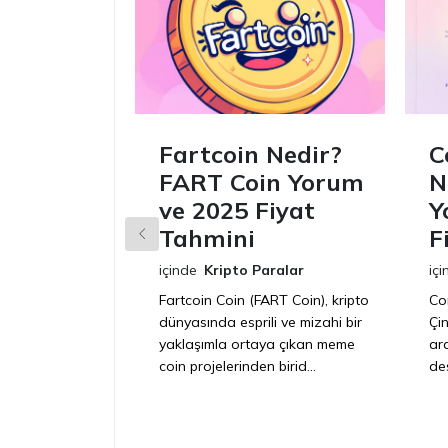
Fartcoin Nedir?
C
FART Coin Yorum
N
ve 2025 Fiyat
Y
Tahmini
F
içinde
Kripto Paralar
içi
Fartcoin Coin (FART Coin), kripto
Con
dünyasında esprili ve mizahi bir
Çin
yaklaşımla ortaya çıkan meme
ar
coin projelerinden birid...
des