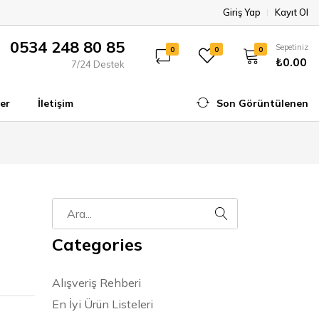
Giriş Yap
Kayıt Ol
0534 248 80 85
Sepetiniz
0
0
0
₺0.00
7/24 Destek
er
İletişim
Son Görüntülenen
Categories
Alışveriş Rehberi
En İyi Ürün Listeleri