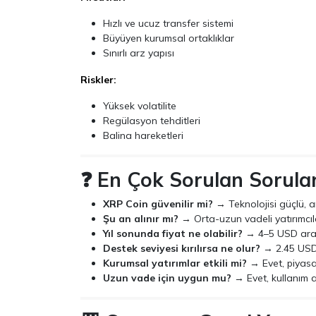
Hızlı ve ucuz transfer sistemi
Büyüyen kurumsal ortaklıklar
Sınırlı arz yapısı
Riskler:
Yüksek volatilite
Regülasyon tehditleri
Balina hareketleri
❓ En Çok Sorulan Sorula
XRP Coin güvenilir mi?
→ Teknolojisi güçlü, a
Şu an alınır mı?
→ Orta-uzun vadeli yatırımcıla
Yıl sonunda fiyat ne olabilir?
→ 4–5 USD arası
Destek seviyesi kırılırsa ne olur?
→ 2.45 USD’
Kurumsal yatırımlar etkili mi?
→ Evet, piyasa 
Uzun vade için uygun mu?
→ Evet, kullanım al