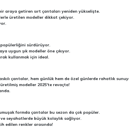
bir araya getiren sırt çantaları yeniden yükselişte.
rle üretilen modeller dikkat çekiyor.
or.
popülerliğini sürdürüyor.
aya uygun şık modeller öne çıkıyor.
rak kullanmak için ideal.
 askılı çantalar, hem günlük hem de özel günlerde rahatlık sunuy
 üretilmiş modeller 2025'te revaçta!
anda.
yumuşak formda çantalar bu sezon da çok popüler.
iş ve seyahatlerde büyük kolaylık sağlıyor.
ih edilen renkler arasında!