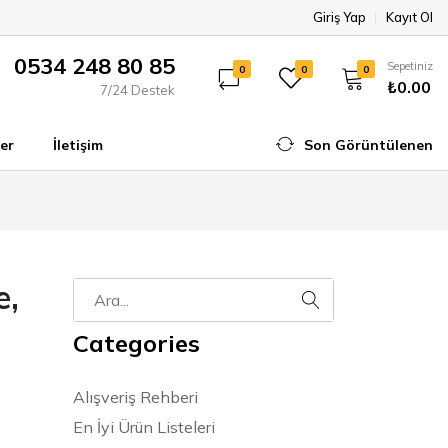
Giriş Yap
Kayıt Ol
0534 248 80 85
Sepetiniz
0
0
0
₺0.00
7/24 Destek
er
İletişim
Son Görüntülenen
e,
Categories
Alışveriş Rehberi
En İyi Ürün Listeleri