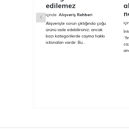
edilemez
a
n
içinde
Alışveriş Rehberi
içi
Alışverişte sorun çıktığında çoğu
ürünü iade edebilirsiniz; ancak
İn
bazı kategorilerde cayma hakkı
“f
istisnaları vardır. Bu...
caz
anc