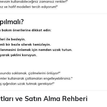
mevsim kullanabileceğiniz zamansız renkler!"
ez ve hafif modelleri tercih ediyorum!"
pılmalı?
u bakım önerilerine dikkat edin:
ri ile besleyin.
i bir bezle silerek temizleyin.
itlenmesini önlemek için nemden uzak tutun.
yarak şeklini koruyun.
tusunda saklamak, çizilmelerini önlüyor!"
mler kullanarak çatlamaları engelleyebilirsiniz."
eş ışığından uzak tutmak gerekiyor!"
tları ve Satın Alma Rehberi