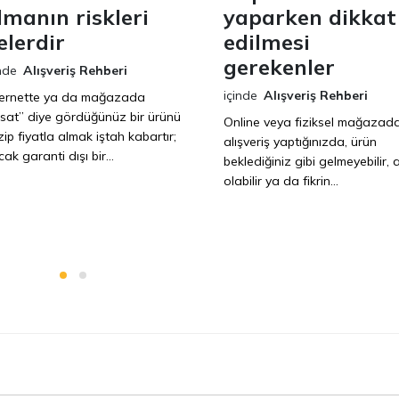
lmanın riskleri
yaparken dikkat
elerdir
edilmesi
gerekenler
nde
Alışveriş Rehberi
içinde
Alışveriş Rehberi
ternette ya da mağazada
ırsat” diye gördüğünüz bir ürünü
Online veya fiziksel mağazad
ip fiyatla almak iştah kabartır;
alışveriş yaptığınızda, ürün
ak garanti dışı bir...
beklediğiniz gibi gelmeyebilir, a
olabilir ya da fikrin...