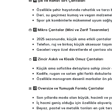
🎒
2️⃣ Şık ve Rahat Sırt Çantaları
Özellikle şehir hayatında rahatlık ve tarzı 
Deri, su geçirmez kumaş ve vegan malzemele
Spor şık kombinlerle mükemmel uyum sağlıy
👜
3️⃣ Mikro Çantalar (Mini ve Zarif Tasarımlar)
2025 sezonunda, küçük ama etkili çantalar 
Telefon, ruj ve birkaç küçük aksesuar taşım
Geceleri veya özel davetlerde el çantası ola
👛
4️⃣ Zincir Askılı ve Klasik Omuz Çantaları
Küçük ama sofistike detaylara sahip zincir
Kadife, rugan ve saten gibi farklı dokularla
Özellikle monogram desenli markalar ön pl
🎀
5️⃣ Oversize ve Yumuşak Formlu Çantalar
Son yıllarda moda olan büyük, hacimli ve 
İç hacmi geniş olduğu için özellikle alışver
Beyaz, pastel ve metalik tonları en çok terc