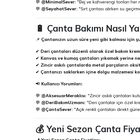
💬
@MinimalSever:
"Bej ve kahverengi tonları her 
💬
@SeyahatSever:
"Sırt çantası alırken su geçirm
🔋 Çanta Bakımı Nasıl Ya
📌
Çantanızın uzun süre yeni gibi kalması için ş
✔
Deri çantaları düzenli olarak özel bakım kremle
✔
Kanvas ve kumaş çantaları yıkamak yerine neml
✔
Zincir askılı çantalarda metal parçaların oks
✔
Çantanızı saklarken içine dolgu malzemesi ko
📢
Kullanıcı Yorumları:
💬
@AksesuarMeraklısı:
"Zincir askılı çantaları ku
💬
@DeriBakımUzmanı:
"Deri çantalar için özel kre
💬
@ÇantaSever:
"Açık renkli çantaları direkt gün
💰 Yeni Sezon Çanta Fiya
📍
Yeni Sezon Çanta Fiyatları: