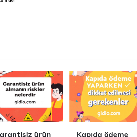
com’de!
arantisiz ürün
Kapıda ödeme