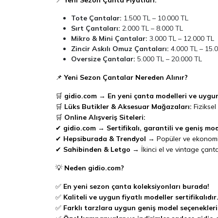
Tote Çantalar:
1.500 TL – 10.000 TL
Sırt Çantaları:
2.000 TL – 8.000 TL
Mikro & Mini Çantalar:
3.000 TL – 12.000 TL
Zincir Askılı Omuz Çantaları:
4.000 TL – 15.
Oversize Çantalar:
5.000 TL – 20.000 TL
📌
Yeni Sezon Çantalar Nereden Alınır?
🛒
gidio.com
→
En yeni çanta modelleri ve uygun
🛒
Lüks Butikler & Aksesuar Mağazaları:
Fiziksel
🛒
Online Alışveriş Siteleri:
✔
gidio.com
→
Sertifikalı, garantili ve geniş m
✔
Hepsiburada & Trendyol
→ Popüler ve ekonomik 
✔
Sahibinden & Letgo
→ İkinci el ve vintage çanta 
💡
Neden gidio.com?
✅
En yeni sezon çanta koleksiyonları burada!
✅
Kaliteli ve uygun fiyatlı modeller sertifikalıdır
✅
Farklı tarzlara uygun geniş model seçenekler