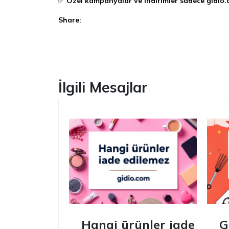
✅
Özel kampanyalar ve indirimler sadece gidio.
Share:
Facebook
İlgili Mesajlar
Hangi ürünler iade
G