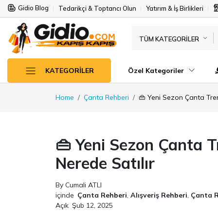
Gidio Blog
Tedarikçi & Toptancı Olun
Yatırım & İş Birlikleri
TÜM KATEGORILER
Özel Kategoriler
KATEGORILER
Home
Çanta Rehberi
👜 Yeni Sezon Çanta Tren
👜 Yeni Sezon Çanta T
Nerede Satılır
By Cumali ATLI
içinde
Çanta Rehberi
,
Alışveriş Rehberi
,
Çanta R
Açık
Şub 12, 2025