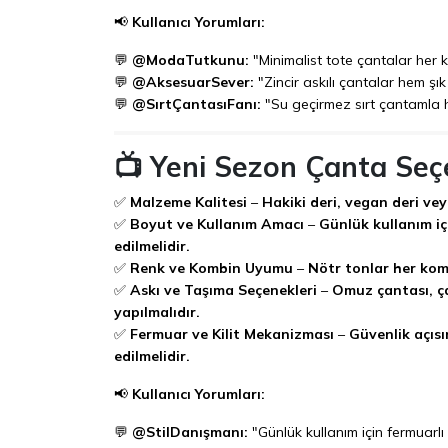
📢
Kullanıcı Yorumları:
💬
@ModaTutkunu:
"Minimalist tote çantalar her k
💬
@AksesuarSever:
"Zincir askılı çantalar hem ş
💬
@SırtÇantasıFanı:
"Su geçirmez sırt çantamla he
📺 Yeni Sezon Çanta Seçe
✅
Malzeme Kalitesi
–
Hakiki deri, vegan deri ve
✅
Boyut ve Kullanım Amacı
–
Günlük kullanım içi
edilmelidir.
✅
Renk ve Kombin Uyumu
–
Nötr tonlar her komb
✅
Askı ve Taşıma Seçenekleri
–
Omuz çantası, ça
yapılmalıdır.
✅
Fermuar ve Kilit Mekanizması
–
Güvenlik açıs
edilmelidir.
📢
Kullanıcı Yorumları:
💬
@StilDanışmanı:
"Günlük kullanım için fermuarlı