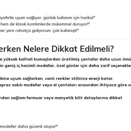
ıyafetle uyum sağlıyor, günlük kullanım için harika!"
ık hem de klasik kombinlerde mükemmel duruyor!"
r yere rahatça gidiyorum, çok kullanışlı!"
rken Nelere Dikkat Edilmeli?
ya yüksek kaliteli kumaşlardan üretilmiş çantalar daha uzun ömü
n geniş iç hacimli modeller, özel günler için daha zarif seçenekle
ine uyum sağlarken, canlı renkler stilinize enerji katar.
praz askılı modeller veya el çantaları arasından ihtiyaca göre s
ından sağlam fermuar veya manyetik kilit detaylarına dikkat
 modeller daha güvenli oluyor!"