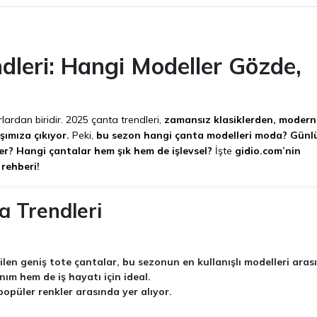
dleri: Hangi Modeller Gözde,
ardan biridir. 2025 çanta trendleri,
zamansız klasiklerden, modern
şımıza çıkıyor.
Peki,
bu sezon hangi çanta modelleri moda? Günl
eler? Hangi çantalar hem şık hem de işlevsel?
İşte
gidio.com’nin
 rehberi!
a Trendleri
len geniş tote çantalar, bu sezonun en kullanışlı modelleri aras
nım hem de iş hayatı için ideal.
popüler renkler arasında yer alıyor.