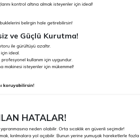
rını kontrol altına almak isteyenler için ideal!
klelerini belirgin hale getirebilirsin!
siz ve Güçlü Kurutma!
ru ile gürültüyü azaltır.
çin ideal.
rofesyonel kullanım için uygundur.
ma makinesi isteyenler için mükemmel!
ı koruyabilirsin!
ILAN HATALAR!
 yıpranmasına neden olabilir. Orta sıcaklık en güvenli seçimdir!
mak, kırılmalara yol açabilir. Bunun yerine yumuşak hareketlerle fazla