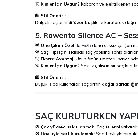
👗
Kimler İçin Uygun?
Kabaran ve elektriklenen saçla
🛍️
Stil Önerisi:
Dalgalı saçlarını
difüzör başlık
ile kurutarak doğal bu
5. Rowenta Silence AC – Ses
🌟
Öne Çıkan Özellik:
%25 daha sessiz çalışan moto
💖
Saç Tipi İçin:
Hassas saç yapısına sahip olanlar i
🚀
Ekstra Avantaj:
Uzun ömürlü motoru sayesinde p
👗
Kimler İçin Uygun?
Sessiz çalışan bir saç kurut
🛍️
Stil Önerisi:
Düşük ısıda kullanarak saçlarının
doğal parlaklığın
SAÇ KURUTURKEN YAP
🚫
Çok yüksek ısı kullanmak:
Saç tellerini yakarak
🚫
Havluyla sert kurulamak:
Saçı havluyla hırpala