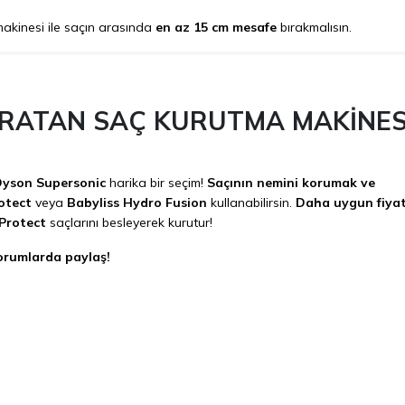
kinesi ile saçın arasında
en az 15 cm mesafe
bırakmalısın.
IPRATAN SAÇ KURUTMA MAKİNES
yson Supersonic
harika bir seçim!
Saçının nemini korumak ve
otect
veya
Babyliss Hydro Fusion
kullanabilirsin.
Daha uygun fiyat
Protect
saçlarını besleyerek kurutur!
orumlarda paylaş!