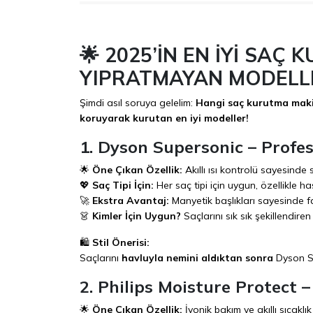
🌟 2025’İN EN İYİ SAÇ
YIPRATMAYAN MODELL
Şimdi asıl soruya gelelim:
Hangi saç kurutma maki
koruyarak kurutan en iyi modeller!
1. Dyson Supersonic – Profes
🌟
Öne Çıkan Özellik:
Akıllı ısı kontrolü sayesinde
💖
Saç Tipi İçin:
Her saç tipi için uygun, özellikle has
🚀
Ekstra Avantaj:
Manyetik başlıkları sayesinde fa
👗
Kimler İçin Uygun?
Saçlarını sık sık şekillendire
🛍️
Stil Önerisi:
Saçlarını
havluyla nemini aldıktan sonra
Dyson S
2. Philips Moisture Protect
🌟
Öne Çıkan Özellik:
İyonik bakım ve akıllı sıcakl