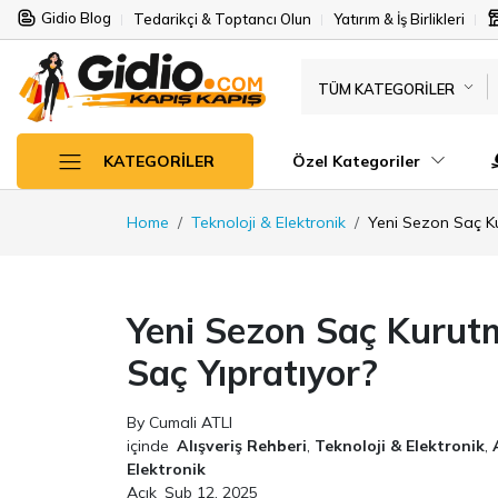
Gidio Blog
Tedarikçi & Toptancı Olun
Yatırım & İş Birlikleri
TÜM KATEGORILER
Özel Kategoriler
KATEGORILER
Home
Teknoloji & Elektronik
Yeni Sezon Saç Ku
Yeni Sezon Saç Kurut
Saç Yıpratıyor?
By Cumali ATLI
içinde
Alışveriş Rehberi
,
Teknoloji & Elektronik
,
Elektronik
Açık
Şub 12, 2025