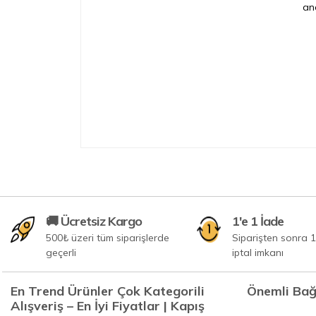
anc
🚚 Ücretsiz Kargo
1'e 1 İade
500₺ üzeri tüm siparişlerde
Siparişten sonra 1
geçerli
iptal imkanı
En Trend Ürünler Çok Kategorili
Önemli Bağ
Alışveriş – En İyi Fiyatlar | Kapış