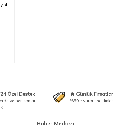
Oysa doğru zamanlama, sep...
yıplı
/24 Özel Destek
🔥 Günlük Fırsatlar
yerde ve her zaman
%50'e varan indirimler
ek
Haber Merkezi