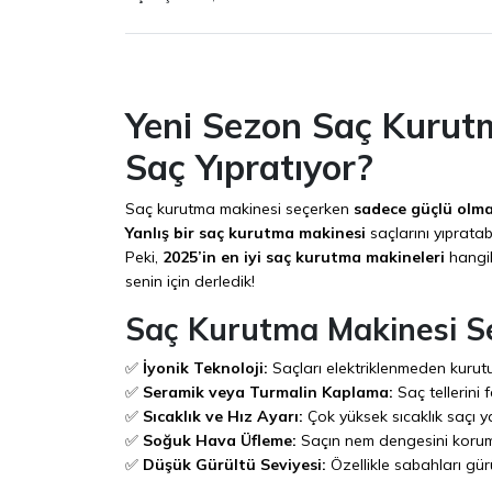
Yeni Sezon Saç Kurut
Saç Yıpratıyor?
Saç kurutma makinesi seçerken
sadece güçlü olma
Yanlış bir saç kurutma makinesi
saçlarını yıpratab
Peki,
2025’in en iyi saç kurutma makineleri
hangil
senin için derledik!
Saç Kurutma Makinesi Se
✅
İyonik Teknoloji:
Saçları elektriklenmeden kurut
✅
Seramik veya Turmalin Kaplama:
Saç tellerini 
✅
Sıcaklık ve Hız Ayarı:
Çok yüksek sıcaklık saçı yak
✅
Soğuk Hava Üfleme:
Saçın nem dengesini koruma
✅
Düşük Gürültü Seviyesi:
Özellikle sabahları gürü