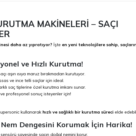
 KURUTMA MAKİNELERİ – SAÇI
ER
nesi daha az yıpratıyor?
İşte
en yeni teknolojilere sahip, saçları
yonel ve Hızlı Kurutma!
 saçı aşırı ısıya maruz bırakmadan kurutuyor.
sas ve ince telli saçlar için ideal.
rklı saç tiplerine özel kurutma imkanı sunar.
n ve profesyonel sonuç isteyenler için!
upersonic kullanarak
hızlı ve sağlıklı bir kurutma süreci
elde edebili
 – Nem Dengesini Korumak İçin Harika!
ık sensörü sayesinde saçın doğal nemini korur.