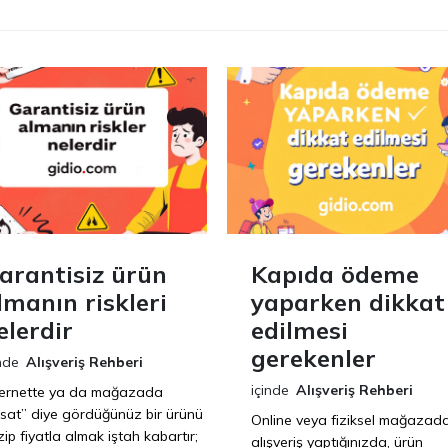
arantisiz ürün
Kapıda ödeme
lmanın riskleri
yaparken dikkat
elerdir
edilmesi
gerekenler
nde
Alışveriş Rehberi
içinde
Alışveriş Rehberi
ternette ya da mağazada
ırsat” diye gördüğünüz bir ürünü
Online veya fiziksel mağazad
ip fiyatla almak iştah kabartır;
alışveriş yaptığınızda, ürün