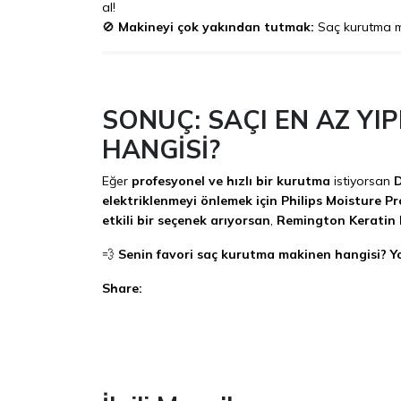
al!
🚫
Makineyi çok yakından tutmak:
Saç kurutma ma
SONUÇ: SAÇI EN AZ Y
HANGİSİ?
Eğer
profesyonel ve hızlı bir kurutma
istiyorsan
D
elektriklenmeyi önlemek için
Philips Moisture Pr
etkili bir seçenek arıyorsan
,
Remington Keratin 
💨
Senin favori saç kurutma makinen hangisi? Y
Share:
Facebook