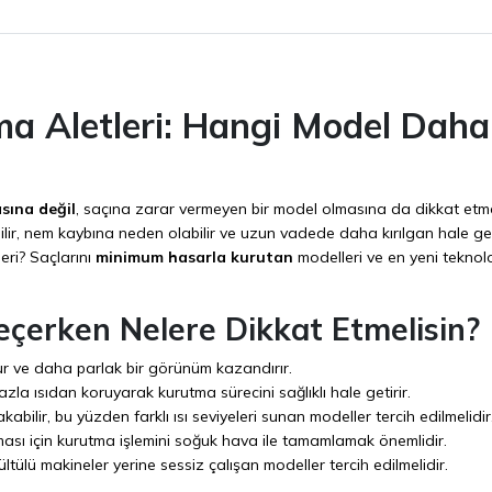
ma Aletleri: Hangi Model Dah
sına değil
, saçına zarar vermeyen bir model olmasına da dikkat etme
ilir, nem kaybına neden olabilir ve uzun vadede daha kırılgan hale geti
eri? Saçlarını
minimum hasarla kurutan
modelleri ve en yeni teknoloj
çerken Nelere Dikkat Etmelisin?
ur ve daha parlak bir görünüm kazandırır.
fazla ısıdan koruyarak kurutma sürecini sağlıklı hale getirir.
abilir, bu yüzden farklı ısı seviyeleri sunan modeller tercih edilmelidir
sı için kurutma işlemini soğuk hava ile tamamlamak önemlidir.
ltülü makineler yerine sessiz çalışan modeller tercih edilmelidir.