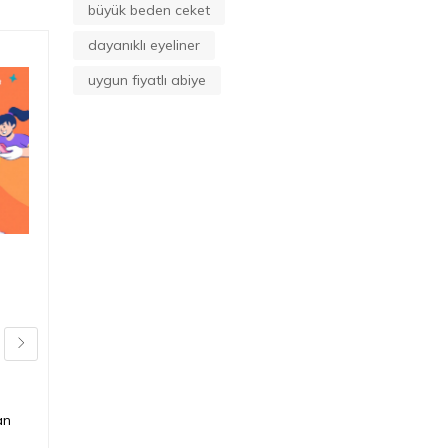
büyük beden ceket
dayanıklı eyeliner
uygun fiyatlı abiye
Kargo ücretini
sıfırlamanın yolları
nelerdir
içinde
Alışveriş Rehberi
Sepette son adımda beliren kargo
bedeli, çoğu zaman toplam
an
maliyeti tahmininizin üstüne taşır.