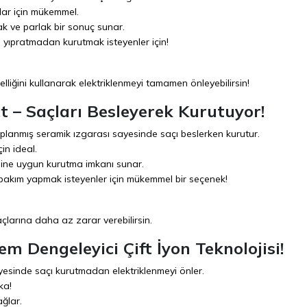
çlar için mükemmel.
 ve parlak bir sonuç sunar.
 yıpratmadan kurutmak isteyenler için!
liğini kullanarak elektriklenmeyi tamamen önleyebilirsin!
t – Saçları Besleyerek Kurutuyor!
planmış seramik ızgarası sayesinde saçı beslerken kurutur.
in ideal.
tipine uygun kurutma imkanı sunar.
 bakım yapmak isteyenler için mükemmel bir seçenek!
çlarına daha az zarar verebilirsin.
m Dengeleyici Çift İyon Teknolojisi!
ayesinde saçı kurutmadan elektriklenmeyi önler.
ka!
ağlar.