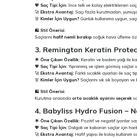
💖
Saç Tipi İçin:
İnce telli ve kolay elektriklenen sa
🚀
Ekstra Avantaj:
Saçı fazla kurutmadan, yumuşak
👗
Kimler İçin Uygun?
Günlük kullanıma uygun, saçı
🛍️
Stil Önerisi:
Saçlarını
hafif nemli bırakıp
soğuk hava üfleme özel
3. Remington Keratin Protec
🌟
Öne Çıkan Özellik:
Keratin ve badem yağı ile ka
💖
Saç Tipi İçin:
Yıpranmış ve işlem görmüş saçlar iç
🚀
Ekstra Avantaj:
Farklı sıcaklık ayarları ile saç 
👗
Kimler İçin Uygun?
Saçlarını sık sık boyayan ve
🛍️
Stil Önerisi:
Kurutma sırasında
orta sıcaklık ayarını seçerek
sa
4. Babyliss Hydro Fusion – Ne
🌟
Öne Çıkan Özellik:
Pozitif ve negatif iyonlar s
💖
Saç Tipi İçin:
Dalgalı ve kabaran saçlar için hari
🚀
Ekstra Avantaj:
Hafif yapısı ile kolay kullanım s