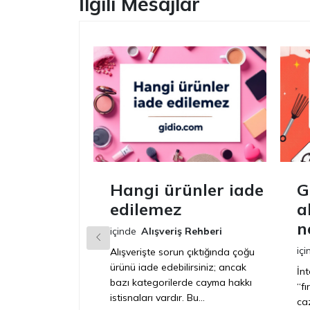
İlgili Mesajlar
Hangi ürünler iade
G
edilemez
a
n
içinde
Alışveriş Rehberi
içi
Alışverişte sorun çıktığında çoğu
ürünü iade edebilirsiniz; ancak
İn
bazı kategorilerde cayma hakkı
“f
istisnaları vardır. Bu...
caz