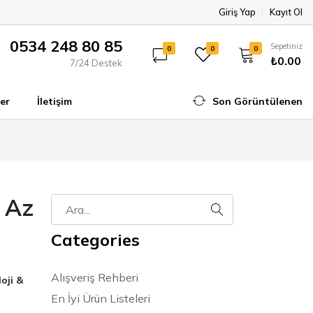
Giriş Yap
Kayıt Ol
0534 248 80 85
Sepetiniz
0
0
0
₺0.00
7/24 Destek
er
İletişim
Son Görüntülenen
a Az
Categories
Alışveriş Rehberi
oji &
En İyi Ürün Listeleri