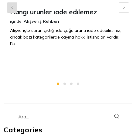
Hangi ürünler iade edilemez
G
n
içinde
Alışveriş Rehberi
iç
Alışverişte sorun çıktığında çoğu ürünü iade edebilirsiniz;
ancak bazı kategorilerde cayma hakkı istisnaları vardır.
İ
Bu...
ür
bir
Categories