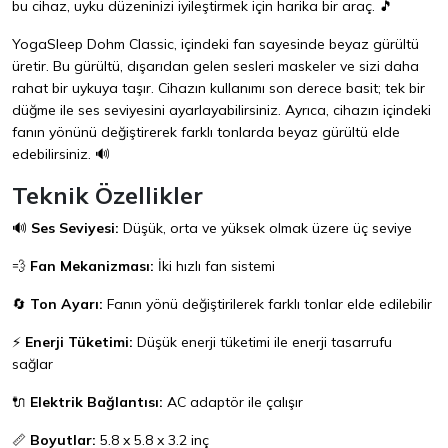
bu cihaz, uyku düzeninizi iyileştirmek için harika bir araç. 🎵
YogaSleep Dohm Classic, içindeki fan sayesinde beyaz gürültü
üretir. Bu gürültü, dışarıdan gelen sesleri maskeler ve sizi daha
rahat bir uykuya taşır. Cihazın kullanımı son derece basit; tek bir
düğme ile ses seviyesini ayarlayabilirsiniz. Ayrıca, cihazın içindeki
fanın yönünü değiştirerek farklı tonlarda beyaz gürültü elde
edebilirsiniz. 🔊
Teknik Özellikler
🔊
Ses Seviyesi:
Düşük, orta ve yüksek olmak üzere üç seviye
💨
Fan Mekanizması:
İki hızlı fan sistemi
🔄
Ton Ayarı:
Fanın yönü değiştirilerek farklı tonlar elde edilebilir
⚡
Enerji Tüketimi:
Düşük enerji tüketimi ile enerji tasarrufu
sağlar
🔌
Elektrik Bağlantısı:
AC adaptör ile çalışır
📏
Boyutlar:
5.8 x 5.8 x 3.2 inç