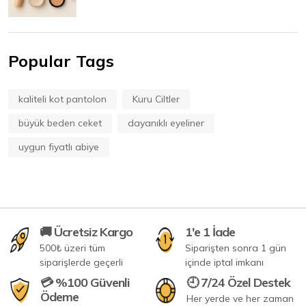
Popular Tags
kaliteli kot pantolon
Kuru Ciltler
büyük beden ceket
dayanıklı eyeliner
uygun fiyatlı abiye
🚚 Ücretsiz Kargo
1'e 1 İade
500₺ üzeri tüm
Siparişten sonra 1 gün
siparişlerde geçerli
içinde iptal imkanı
💳 %100 Güvenli
🕘 7/24 Özel Destek
Ödeme
Her yerde ve her zaman