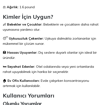
⚖️
Ağırlık:
1.6 pound
Kimler İçin Uygun?
👶
Bebekler ve Çocuklar:
Bebeklerin ve çocukların daha rahat
uyumasına yardımcı olur.
😴
Uykusuzluk Çekenler:
Uykuya dalmakta zorlananlar için
mükemmel bir çözüm sunar.
🏥
Hassas Uyuyanlar:
Dış seslere duyarlı olanlar için ideal bir
üründür.
🛏️
Seyahat Edenler:
Otel odalarında veya yeni ortamlarda
rahat uyuyabilmek için harika bir seçenektir.
🏠
Ev Ofis Kullanıcıları:
Evde çalışırken konsantrasyonu
artırmak için kullanılabilir.
Kullanıcı Yorumları
Olumlu Yorumlar