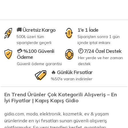
🚚 Ücretsiz Kargo
1'e 1 İade
500₺ üzeri tüm
Siparişten sonra 1 gün
siparişlerde geçerli
içinde iptal imkanı
💳 %100 Güvenli
🕘 7/24 Özel Destek
Ödeme
Her yerde ve her zaman
Güvenli ödeme garantisi
destek
🔥 Günlük Fırsatlar
%50'e varan indirimler
En Trend Ürünler Çok Kategorili Alışveriş – En
İyi Fiyatlar | Kapış Kapış Gidio
gidio.com, moda, elektronik, kozmetik, ev & yaşam
ürünlerinde en iyi fırsatları sunan güvenli alışveriş
platformudur. En yeni trendleri keşfet, avantajları