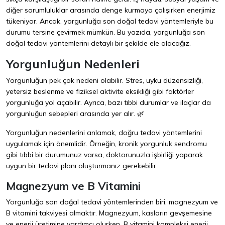
diğer sorumluluklar arasında denge kurmaya çalışırken enerjimiz
tükeniyor. Ancak, yorgunluğa son doğal tedavi yöntemleriyle bu
durumu tersine çevirmek mümkün. Bu yazıda, yorgunluğa son
doğal tedavi yöntemlerini detaylı bir şekilde ele alacağız.
Yorgunluğun Nedenleri
Yorgunluğun pek çok nedeni olabilir. Stres, uyku düzensizliği,
yetersiz beslenme ve fiziksel aktivite eksikliği gibi faktörler
yorgunluğa yol açabilir. Ayrıca, bazı tıbbi durumlar ve ilaçlar da
yorgunluğun sebepleri arasında yer alır. 🌿
Yorgunluğun nedenlerini anlamak, doğru tedavi yöntemlerini
uygulamak için önemlidir. Örneğin, kronik yorgunluk sendromu
gibi tıbbi bir durumunuz varsa, doktorunuzla işbirliği yaparak
uygun bir tedavi planı oluşturmanız gerekebilir.
Magnezyum ve B Vitamini
Yorgunluğa son doğal tedavi yöntemlerinden biri, magnezyum ve
B vitamini takviyesi almaktır. Magnezyum, kasların gevşemesine
ve enerji üretimine yardımcı olurken, B vitamini kompleksi enerji