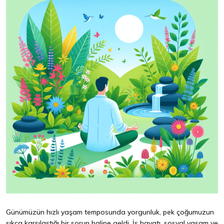
Günümüzün hızlı yaşam temposunda yorgunluk, pek çoğumuzun
sıkça karşılaştığı bir sorun haline geldi. İş hayatı, sosyal yaşam ve