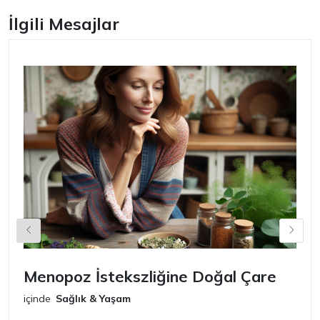
İlgili Mesajlar
Menopoz İstekszliğine Doğal Çare
S
içinde
Sağlık & Yaşam
iç