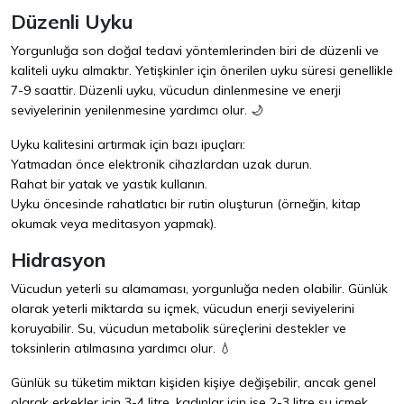
Düzenli Uyku
Yorgunluğa son doğal tedavi yöntemlerinden biri de düzenli ve
kaliteli uyku almaktır. Yetişkinler için önerilen uyku süresi genellikle
7-9 saattir. Düzenli uyku, vücudun dinlenmesine ve enerji
seviyelerinin yenilenmesine yardımcı olur. 🌙
Uyku kalitesini artırmak için bazı ipuçları:
Yatmadan önce elektronik cihazlardan uzak durun.
Rahat bir yatak ve yastık kullanın.
Uyku öncesinde rahatlatıcı bir rutin oluşturun (örneğin, kitap
okumak veya meditasyon yapmak).
Hidrasyon
Vücudun yeterli su alamaması, yorgunluğa neden olabilir. Günlük
olarak yeterli miktarda su içmek, vücudun enerji seviyelerini
koruyabilir. Su, vücudun metabolik süreçlerini destekler ve
toksinlerin atılmasına yardımcı olur. 💧
Günlük su tüketim miktarı kişiden kişiye değişebilir, ancak genel
olarak erkekler için 3-4 litre, kadınlar için ise 2-3 litre su içmek