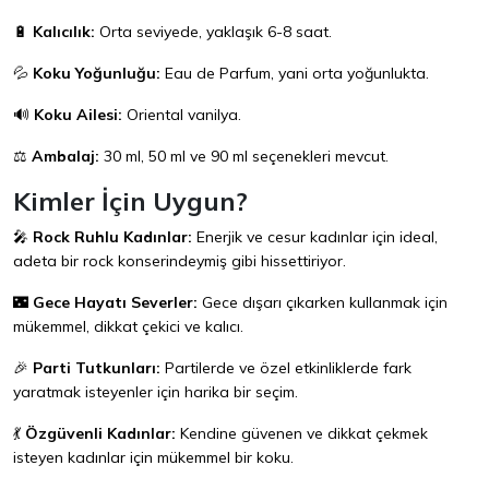
🔋
Kalıcılık:
Orta seviyede, yaklaşık 6-8 saat.
💦
Koku Yoğunluğu:
Eau de Parfum, yani orta yoğunlukta.
🔊
Koku Ailesi:
Oriental vanilya.
⚖️
Ambalaj:
30 ml, 50 ml ve 90 ml seçenekleri mevcut.
Kimler İçin Uygun?
🎤
Rock Ruhlu Kadınlar:
Enerjik ve cesur kadınlar için ideal,
adeta bir rock konserindeymiş gibi hissettiriyor.
🌃
Gece Hayatı Severler:
Gece dışarı çıkarken kullanmak için
mükemmel, dikkat çekici ve kalıcı.
🎉
Parti Tutkunları:
Partilerde ve özel etkinliklerde fark
yaratmak isteyenler için harika bir seçim.
💃
Özgüvenli Kadınlar:
Kendine güvenen ve dikkat çekmek
isteyen kadınlar için mükemmel bir koku.