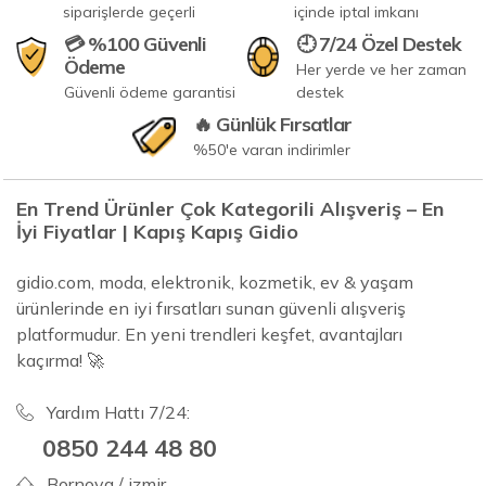
siparişlerde geçerli
içinde iptal imkanı
💳 %100 Güvenli
🕘 7/24 Özel Destek
Ödeme
Her yerde ve her zaman
Güvenli ödeme garantisi
destek
🔥 Günlük Fırsatlar
%50'e varan indirimler
En Trend Ürünler Çok Kategorili Alışveriş – En
İyi Fiyatlar | Kapış Kapış Gidio
gidio.com, moda, elektronik, kozmetik, ev & yaşam
ürünlerinde en iyi fırsatları sunan güvenli alışveriş
platformudur. En yeni trendleri keşfet, avantajları
kaçırma! 🚀
Yardım Hattı 7/24:
0850 244 48 80
Bornova / izmir