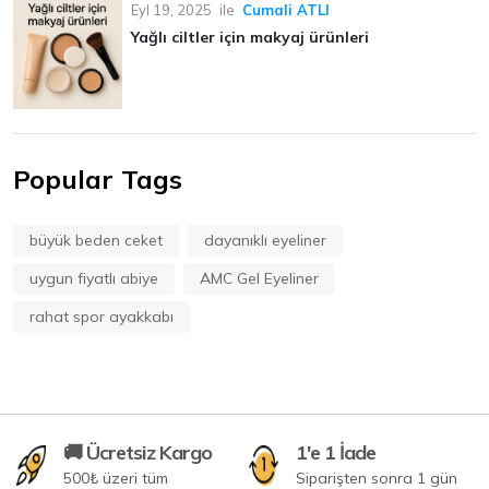
Eyl 19, 2025
ile
Cumali ATLI
Yağlı ciltler için makyaj ürünleri
Popular Tags
büyük beden ceket
dayanıklı eyeliner
uygun fiyatlı abiye
AMC Gel Eyeliner
rahat spor ayakkabı
🚚 Ücretsiz Kargo
1'e 1 İade
500₺ üzeri tüm
Siparişten sonra 1 gün