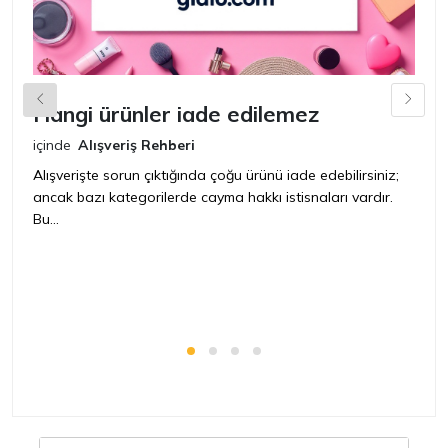
Hangi ürünler iade edilemez
G
n
içinde
Alışveriş Rehberi
iç
Alışverişte sorun çıktığında çoğu ürünü iade edebilirsiniz;
ancak bazı kategorilerde cayma hakkı istisnaları vardır.
İ
Bu...
ür
bir