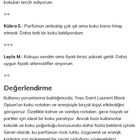
kokuları tercih ediyorum.
⭐⭐
Kübra E.:
Parfümün ambalajı çok şık ama koku bana hitap
etmedi. Daha tatlı bir koku bekliyordum.
⭐⭐⭐
Leyla M.:
Kokuyu sevdim ama fiyatı biraz yüksek geldi. Daha
uygun fiyatlı alternatifler arıyorum.
⭐⭐
Değerlendirme
Kullanıcı yorumlarına baktığımızda, Yves Saint Laurent Black
Opium'un koku notaları ve enerjisiyle birçok kişiyi etkilediğini
görüyoruz. Özellikle kahve ve vanilya notaları, gece hayatı ve
partiler için ideal bir koku yaratıyor. Ancak bazı kullanıcılar
kalıcılık ve koku yoğunluğu konusunda daha fazla beklenti içinde.
Genel olarak, bu parfümün rock ruhlu, özgüvenli ve enerjik
kadınlar için mükemmel bir seçim olduğunu söyleyebiliriz.