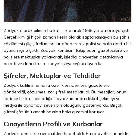
Zodyak olarak bilinen bu katil, ilk olarak 1968 yılında ortaya çıktı.
Gerçek kimliği hiçbir zaman kesin olarak saptanamayan bu şahıs,
çözülmesi güç şifreli mesajlar göndererek polisi ve halkı adeta bir
oyunun içine çekti. Zodyak, kendisini takip eden gazetecilere ve
polislere mektuplar yollayarak, işlediği cinayetleri detaylarıyla
anlattı ve daha fazla cinayet işleyeceğini duyurdu.
Şifreler, Mektuplar ve Tehditler
Zodyak katilinin en ünlü özelliklerinden biri, gazetelere
gönderdiği, çözülmesi zor şifreli mesajlar idi. Bu mesajlar, onun
sadece bir katil olmadığını, aynı zamanda dikkat çekmeyi ve
medya ile oynamayı seven biri olduğunu gösteriyordu. Birçok
şifresi çözüldü ancak bazıları hala gizemini koruyor.
Cinayetlerin Profili ve Kurbanlar
Zodyak, genellikle genç çiftleri hedef aldı. Bu cinayetler genelde