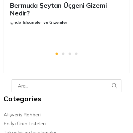
Bermuda Şeytan Üçgeni Gizemi
Ş
Nedir?
iç
E
içinde
Efsaneler ve Gizemler
Categories
Alışveriş Rehberi
En İyi Ürün Listeleri
Teknoloji ve İncelemeler