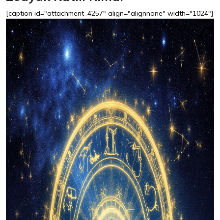
[caption id="attachment_4257" align="alignnone" width="1024"]