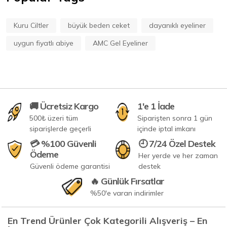
Kuru Ciltler
büyük beden ceket
dayanıklı eyeliner
uygun fiyatlı abiye
AMC Gel Eyeliner
🚚 Ücretsiz Kargo
1'e 1 İade
500₺ üzeri tüm
Siparişten sonra 1 gün
siparişlerde geçerli
içinde iptal imkanı
💳 %100 Güvenli
🕘 7/24 Özel Destek
Ödeme
Her yerde ve her zaman
Güvenli ödeme garantisi
destek
🔥 Günlük Fırsatlar
%50'e varan indirimler
En Trend Ürünler Çok Kategorili Alışveriş – En