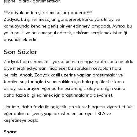
şüpheli olarak görülmektedir.
**Zodyak neden şifreli mesajlar gönderdi?**
Zodyak, bu şifreli mesajları göndererek korku yaratmayı ve
kamuoyunda kendine geniş bir yer edinmeyi amaçladı. Ayrıca, bu
yolla polisi ve halkı meşgul ederek, zekâsını sergilemek istediği
düşünülmektedir.
Son Sözler
Zodyak hala serbest mi, yoksa bu esrarengiz katilin sonu ne oldu
diye merak ediyorsan, maalesef bu soruların cevapları hala
belirsiz. Ancak, Zodyak katili üzerine yapılan araştırmalar ve
teoriler, suç tarihçileri ve meraklıları için hala popüler bir konu
olmayı sürdürüyor. Eğer bu tür esrarengiz olaylara ilgin varsa,
daha fazla bilgi edinmek için araştırmalarına devam et.
Unutma, daha fazla ilginç içerik için sık sık blogumu ziyaret et. Ve
eğer online alışveriş yapmak istersen, buraya
TIKLA
ve
keşfetmeye başla!
Share: