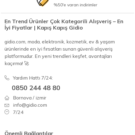
%50'e varan indirimler
En Trend Ürünler Çok Kategorili Alışveriş – En
İyi Fiyatlar | Kapış Kapış Gidio
gidio.com, moda, elektronik, kozmetik, ev & yaşam
ürünlerinde en iyi fırsatları sunan güvenli alışveriş
platformudur. En yeni trendleri keşfet, avantajları
kaçırma! 🚀
Yardım Hattı 7/24:
0850 244 48 80
Bornova / izmir
info@gidio.com
7/24
Önemli Bağlantılar