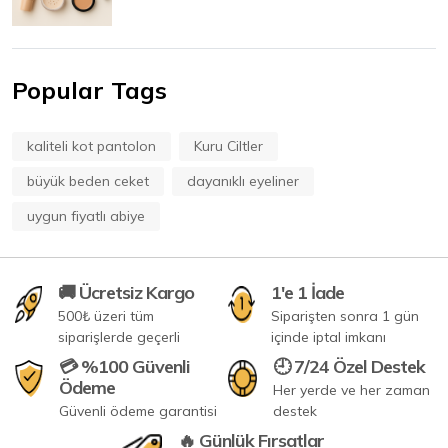
Popular Tags
kaliteli kot pantolon
Kuru Ciltler
büyük beden ceket
dayanıklı eyeliner
uygun fiyatlı abiye
🚚 Ücretsiz Kargo
1'e 1 İade
500₺ üzeri tüm
Siparişten sonra 1 gün
siparişlerde geçerli
içinde iptal imkanı
💳 %100 Güvenli
🕘 7/24 Özel Destek
Ödeme
Her yerde ve her zaman
Güvenli ödeme garantisi
destek
🔥 Günlük Fırsatlar