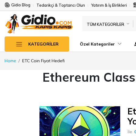
Gidio Blog
Tedarikçi & Toptancı Olun
Yatırım & İş Birlikleri
TÜM KATEGORILER
Özel Kategoriler
KATEGORILER
Home
ETC Coin Fiyat Hedefi
Ethereum Classi
E
Y
İle