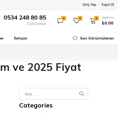
Giriş Yap
Kayıt Ol
0534 248 80 85
Sepetiniz
0
0
0
₺0.00
7/24 Destek
er
İletişim
Son Görüntülenen
um ve 2025 Fiyat
Categories