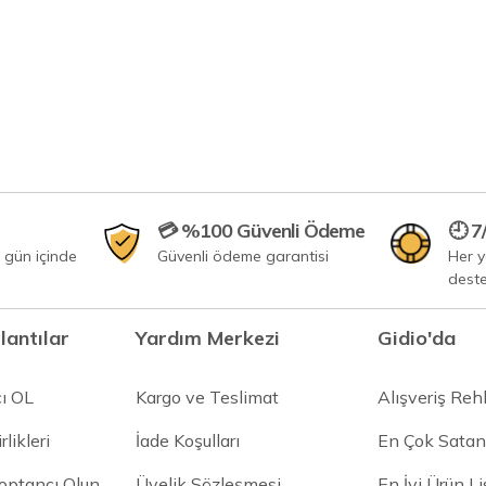
💳 %100 Güvenli Ödeme
🕘 7
 gün içinde
Güvenli ödeme garantisi
Her 
dest
lantılar
Yardım Merkezi
Gidio'da
cı OL
Kargo ve Teslimat
Alışveriş Reh
rlikleri
İade Koşulları
En Çok Satan
Toptancı Olun
Üyelik Sözleşmesi
En İyi Ürün Li