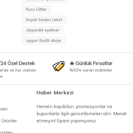
Kuru Ciltler
büyük beden ceket
dayanıklı eyeliner
uygun fiyatlı abiye
/24 Özel Destek
🔥 Günlük Fırsatlar
yerde ve her zaman
%50'e varan indirimler
ek
Haber Merkezi
Hemen kaydolun, promosyonlar ve
beri
kuponlarla ilgili güncellemeleri alın. Merak
 Ürünler
etmeyin! Spam yapmıyoruz.
steleri