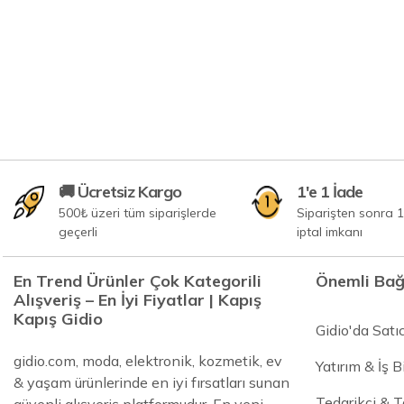
🚚 Ücretsiz Kargo
1'e 1 İade
500₺ üzeri tüm siparişlerde
Siparişten sonra 1
geçerli
iptal imkanı
En Trend Ürünler Çok Kategorili
Önemli Bağ
Alışveriş – En İyi Fiyatlar | Kapış
Kapış Gidio
Gidio'da Satı
gidio.com, moda, elektronik, kozmetik, ev
Yatırım & İş Bi
& yaşam ürünlerinde en iyi fırsatları sunan
Tedarikçi & 
güvenli alışveriş platformudur. En yeni