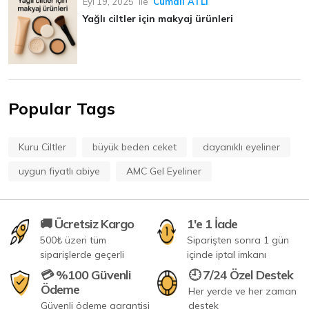
Eyl 19, 2025
ile
Cumali ATLI
Yağlı ciltler için makyaj ürünleri
Popular Tags
Kuru Ciltler
büyük beden ceket
dayanıklı eyeliner
uygun fiyatlı abiye
AMC Gel Eyeliner
🚚 Ücretsiz Kargo
1'e 1 İade
500₺ üzeri tüm
Siparişten sonra 1 gün
siparişlerde geçerli
içinde iptal imkanı
💳 %100 Güvenli
🕘 7/24 Özel Destek
Ödeme
Her yerde ve her zaman
Güvenli ödeme garantisi
destek