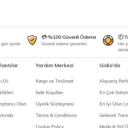
💳 %100 Güvenli Ödeme
🕘 7
 gün içinde
Güvenli ödeme garantisi
Her 
dest
lantılar
Yardım Merkezi
Gidio'da
cı OL
Kargo ve Teslimat
Alışveriş Reh
rlikleri
İade Koşulları
En Çok Satan
Toptancı Olun
Üyelik Sözleşmesi
En İyi Ürün Li
kkında
Terms & Conditions
Gelecek Trend
Cookie Policy
Moda & Stil Ön