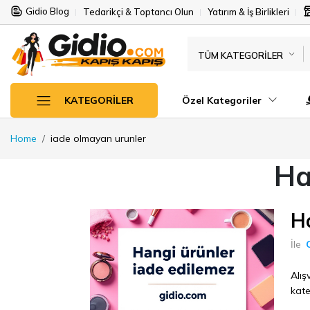
Gidio Blog
Tedarikçi & Toptancı Olun
Yatırım & İş Birlikleri
TÜM KATEGORILER
Özel Kategoriler
KATEGORILER
Home
iade olmayan urunler
Ha
H
İle
Alış
kate