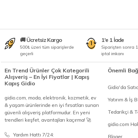
🚚 Ücretsiz Kargo
1'e 1 İade
500₺ üzeri tüm siparişlerde
Siparişten sonra 1
geçerli
iptal imkanı
En Trend Ürünler Çok Kategorili
Önemli Bağ
Alışveriş – En İyi Fiyatlar | Kapış
Kapış Gidio
Gidio'da Satı
gidio.com, moda, elektronik, kozmetik, ev
Yatırım & İş Bi
& yaşam ürünlerinde en iyi fırsatları sunan
Tedarikçi & 
güvenli alışveriş platformudur. En yeni
trendleri keşfet, avantajları kaçırma! 🚀
gidio.com Ha
Yardım Hattı 7/24:
Bloger