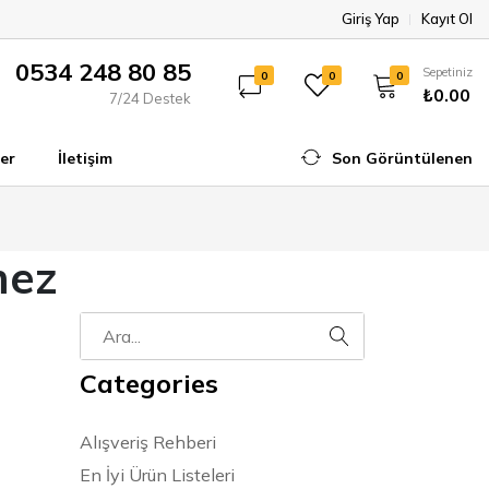
Giriş Yap
Kayıt Ol
0534 248 80 85
Sepetiniz
0
0
0
₺0.00
7/24 Destek
er
İletişim
Son Görüntülenen
mez
Categories
Alışveriş Rehberi
En İyi Ürün Listeleri