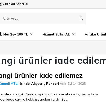
Gidio'da Satıcı Ol
Her Şey 100 TL
Hizmet Satın AL
Antika Ürünl
ngi ürünler iade edile
angi ürünler iade edilemez
Cumali ATLI
içinde
Alışveriş Rehberi
Açık
Eyl 14, 2025
verişte sorun çıktığında çoğu ürünü iade edebilirsiniz; ancak bazı
gorilerde cayma hakkı istisnaları vardır. Bu...