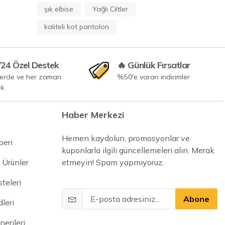
şık elbise
Yağlı Ciltler
kaliteli kot pantolon
/24 Özel Destek
🔥 Günlük Fırsatlar
yerde ve her zaman
%50'e varan indirimler
ek
Haber Merkezi
Hemen kaydolun, promosyonlar ve
beri
kuponlarla ilgili güncellemeleri alın. Merak
 Ürünler
etmeyin! Spam yapmıyoruz.
steleri
Abone
leri
erileri