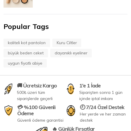
Popular Tags
kaliteli kot pantolon
Kuru Ciltler
büyük beden ceket
dayanıklı eyeliner
uygun fiyatlı abiye
🚚 Ücretsiz Kargo
1'e 1 İade
500₺ üzeri tüm
Siparişten sonra 1 gün
siparişlerde geçerli
içinde iptal imkanı
💳 %100 Güvenli
🕘 7/24 Özel Destek
Ödeme
Her yerde ve her zaman
Güvenli ödeme garantisi
destek
🔥 Günlük Fırsatlar