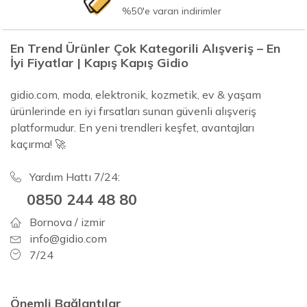
%50'e varan indirimler
En Trend Ürünler Çok Kategorili Alışveriş – En
İyi Fiyatlar | Kapış Kapış Gidio
gidio.com, moda, elektronik, kozmetik, ev & yaşam
ürünlerinde en iyi fırsatları sunan güvenli alışveriş
platformudur. En yeni trendleri keşfet, avantajları
kaçırma! 🚀
Yardım Hattı 7/24:
0850 244 48 80
Bornova / izmir
info@gidio.com
7/24
Önemli Bağlantılar